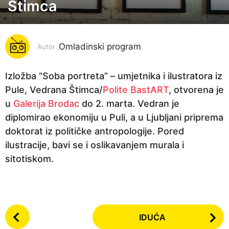
Štimca
g
o
d
i
Omladinski program
Autor
n
a
Izložba “Soba portreta” – umjetnika i ilustratora iz
p
Pule, Vedrana Štimca/
Polite BastART
, otvorena je
r
u
Galerija Brodac
do 2. marta. Vedran je
i
diplomirao ekonomiju u Puli, a u Ljubljani priprema
j
doktorat iz političke antropologije. Pored
e
ilustracije, bavi se i oslikavanjem murala i
6
sitotiskom.
g
o
d
P
i
IDUĆA
o
n