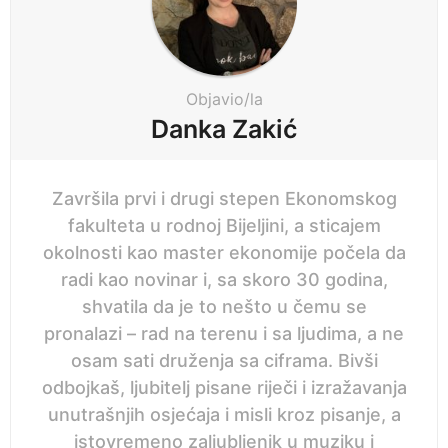
n
a
t
i
Objavio/la
o
Danka Zakić
n
Završila prvi i drugi stepen Ekonomskog
fakulteta u rodnoj Bijeljini, a sticajem
okolnosti kao master ekonomije počela da
radi kao novinar i, sa skoro 30 godina,
shvatila da je to nešto u čemu se
pronalazi – rad na terenu i sa ljudima, a ne
osam sati druženja sa ciframa. Bivši
odbojkaš, ljubitelj pisane riječi i izražavanja
unutrašnjih osjećaja i misli kroz pisanje, a
istovremeno zaljubljenik u muziku i