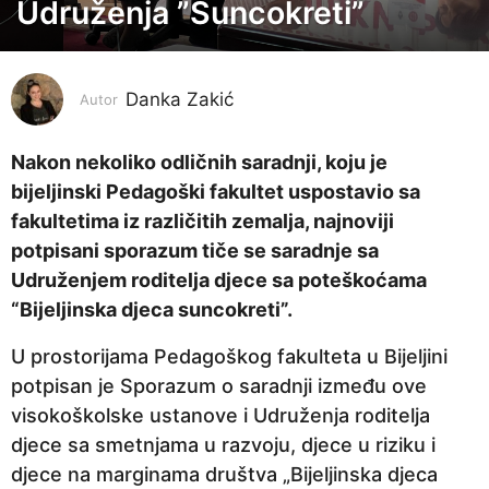
o
Udruženja ”Suncokreti”
d
i
n
Danka Zakić
Autor
e
p
Nakon nekoliko odličnih saradnji, koju je
r
bijeljinski Pedagoški fakultet uspostavio sa
i
fakultetima iz različitih zemalja, najnoviji
j
potpisani sporazum tiče se saradnje sa
e
Udruženjem roditelja djece sa poteškoćama
2
“Bijeljinska djeca suncokreti”.
g
U prostorijama Pedagoškog fakulteta u Bijeljini
o
potpisan je Sporazum o saradnji između ove
d
visokoškolske ustanove i Udruženja roditelja
i
djece sa smetnjama u razvoju, djece u riziku i
n
djece na marginama društva „Bijeljinska djeca
e