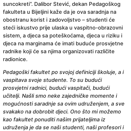
suncokreti“. Dalibor Stević, dekan Pedagoškog
p
fakulteta u Bijeljini kaže da je ova saradnja na
r
obostranu korist i zadovoljstvo – studenti će
i
steći iskustvo prije ulaska u vaspitno-obrazovni
j
sistem, a djeca sa poteškoćama, djeca u riziku i
e
djeca na marginama će imati buduće prosvjetne
radnike koji će sa njima organizovati različite
radionice.
Pedagoški fakultet po svojoj definiciji školuje, a i
vaspitava svoje studente. To su budući
prosvjetni radnici, budući vaspitači, budući
učitelji. Našli smo neke zajedničke momente i
mogućnosti saradnje sa ovim udruženjem, a sve
svakako na dobrobit djeci. Ono što mi možemo
kao fakultet ponuditi našim prijateljima iz
udruženja je da se naši studenti, naši profesori i