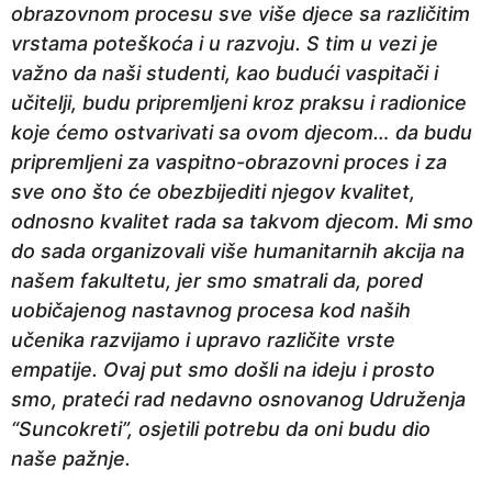
obrazovnom procesu sve više djece sa različitim
vrstama poteškoća i u razvoju. S tim u vezi je
važno da naši studenti, kao budući vaspitači i
učitelji, budu pripremljeni kroz praksu i radionice
koje ćemo ostvarivati sa ovom djecom… da budu
pripremljeni za vaspitno-obrazovni proces i za
sve ono što će obezbijediti njegov kvalitet,
odnosno kvalitet rada sa takvom djecom. Mi smo
do sada organizovali više humanitarnih akcija na
našem fakultetu, jer smo smatrali da, pored
uobičajenog nastavnog procesa kod naših
učenika razvijamo i upravo različite vrste
empatije. Ovaj put smo došli na ideju i prosto
smo, prateći rad nedavno osnovanog Udruženja
“Suncokreti”, osjetili potrebu da oni budu dio
naše pažnje.