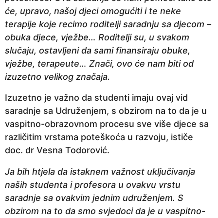
će, upravo, našoj djeci omogućiti i te neke
terapije koje recimo roditelji saradnju sa djecom –
obuka djece, vježbe… Roditelji su, u svakom
slučaju, ostavljeni da sami finansiraju obuke,
vježbe, terapeute… Znači, ovo će nam biti od
izuzetno velikog značaja.
Izuzetno je važno da studenti imaju ovaj vid
saradnje sa Udruženjem, s obzirom na to da je u
vaspitno-obrazovnom procesu sve više djece sa
različitim vrstama poteškoća u razvoju, ističe
doc. dr Vesna Todorović.
Ja bih htjela da istaknem važnost uključivanja
naših studenta i profesora u ovakvu vrstu
saradnje sa ovakvim jednim udruženjem. S
obzirom na to da smo svjedoci da je u vaspitno-