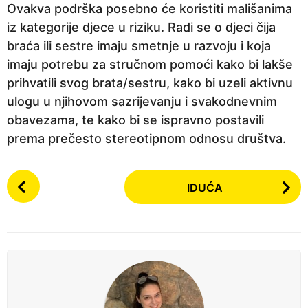
Ovakva podrška posebno će koristiti mališanima
iz kategorije djece u riziku. Radi se o djeci čija
braća ili sestre imaju smetnje u razvoju i koja
imaju potrebu za stručnom pomoći kako bi lakše
prihvatili svog brata/sestru, kako bi uzeli aktivnu
ulogu u njihovom sazrijevanju i svakodnevnim
obavezama, te kako bi se ispravno postavili
prema prečesto stereotipnom odnosu društva.
P
IDUĆA
o
s
t
P
a
g
i