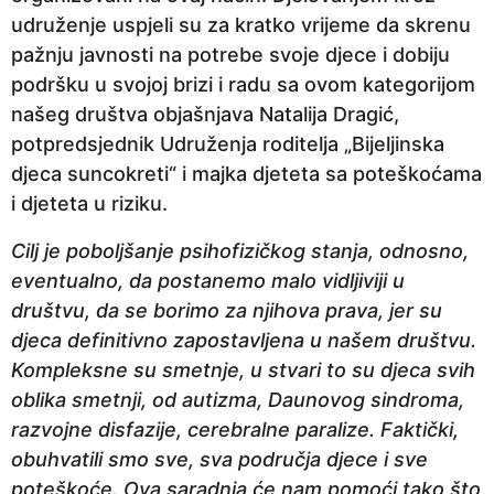
udruženje uspjeli su za kratko vrijeme da skrenu
pažnju javnosti na potrebe svoje djece i dobiju
podršku u svojoj brizi i radu sa ovom kategorijom
našeg društva objašnjava Natalija Dragić,
potpredsjednik Udruženja roditelja „Bijeljinska
djeca suncokreti“ i majka djeteta sa poteškoćama
i djeteta u riziku.
Cilj je poboljšanje psihofizičkog stanja, odnosno,
eventualno, da postanemo malo vidljiviji u
društvu, da se borimo za njihova prava, jer su
djeca definitivno zapostavljena u našem društvu.
Kompleksne su smetnje, u stvari to su djeca svih
oblika smetnji, od autizma, Daunovog sindroma,
razvojne disfazije, cerebralne paralize. Faktički,
obuhvatili smo sve, sva područja djece i sve
poteškoće. Ova saradnja će nam pomoći tako što