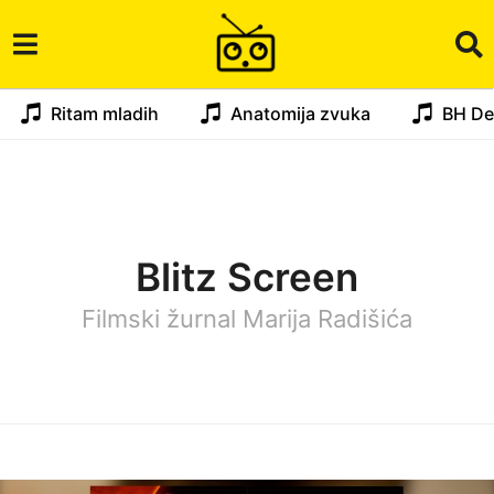
Ritam mladih
Anatomija zvuka
BH De
Blitz Screen
Filmski žurnal Marija Radišića