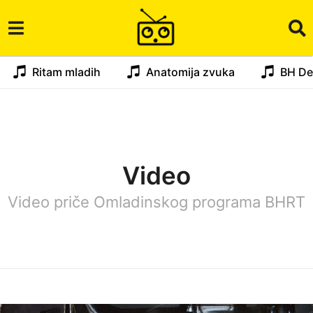
Ritam mladih
Anatomija zvuka
BH De
Video
Video priče Omladinskog programa BHRT