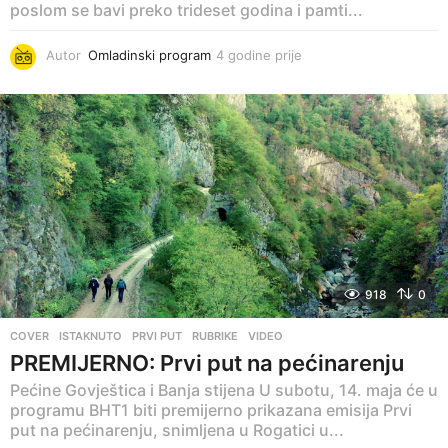
poslom se bavi preko trideset godina i pamti...
Autor
Omladinski program
4 godine prije
4
g
o
d
i
n
e
p
r
i
j
e
918
0
COVER
,
ISTAKNUTO
,
PRVI PUT
,
RUBRIKE
,
VIDEO
PREMIJERNO: Prvi put na pećinarenju
Pećine Govještica i Banja stijena U subotu, 14. maja će u
programu BHT1 biti premijerno prikazana emisija Prvi
put na pećinarenju, snimljena u Rogatici u...