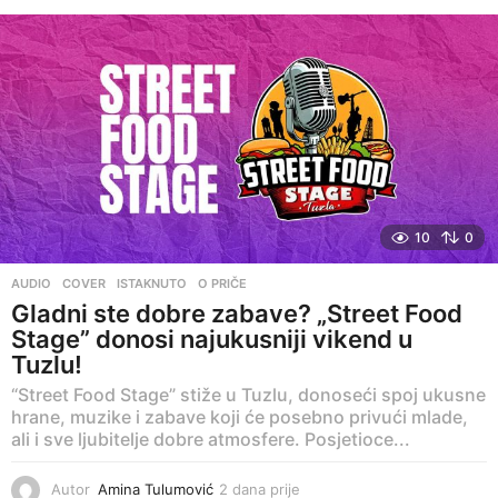
a
n
a
p
r
i
j
e
10
0
AUDIO
,
COVER
,
ISTAKNUTO
,
O PRIČE
Gladni ste dobre zabave? „Street Food
Stage” donosi najukusniji vikend u
Tuzlu!
“Street Food Stage” stiže u Tuzlu, donoseći spoj ukusne
hrane, muzike i zabave koji će posebno privući mlade,
ali i sve ljubitelje dobre atmosfere. Posjetioce...
Autor
Amina Tulumović
2 dana prije
3