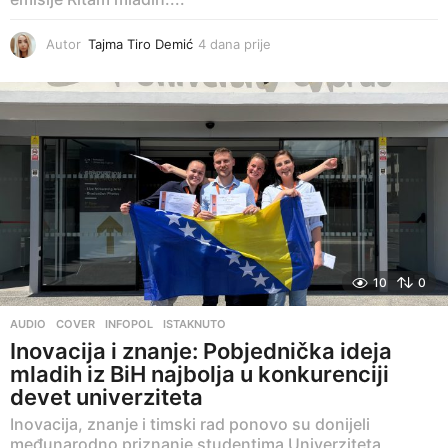
Autor
Tajma Tiro Demić
4 dana prije
4
d
a
n
a
p
r
i
j
e
10
0
AUDIO
,
COVER
,
INFOPOL
,
ISTAKNUTO
Inovacija i znanje: Pobjednička ideja
mladih iz BiH najbolja u konkurenciji
devet univerziteta
Inovacija, znanje i timski rad ponovo su donijeli
međunarodno priznanje studentima Univerziteta