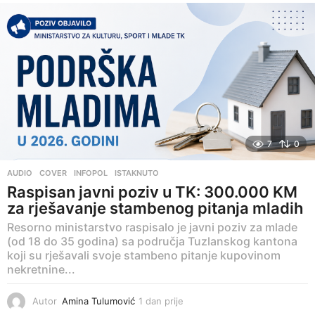
a
n
a
p
r
i
j
e
7
0
AUDIO
,
COVER
,
INFOPOL
,
ISTAKNUTO
Raspisan javni poziv u TK: 300.000 KM
za rješavanje stambenog pitanja mladih
Resorno ministarstvo raspisalo je javni poziv za mlade
(od 18 do 35 godina) sa područja Tuzlanskog kantona
koji su rješavali svoje stambeno pitanje kupovinom
nekretnine...
Autor
Amina Tulumović
1 dan prije
3
d