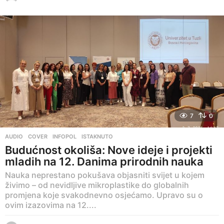
d
a
n
a
p
r
i
j
e
7
0
AUDIO
,
COVER
,
INFOPOL
,
ISTAKNUTO
Budućnost okoliša: Nove ideje i projekti
mladih na 12. Danima prirodnih nauka
Nauka neprestano pokušava objasniti svijet u kojem
živimo – od nevidljive mikroplastike do globalnih
promjena koje svakodnevno osjećamo. Upravo su o
ovim izazovima na 12....