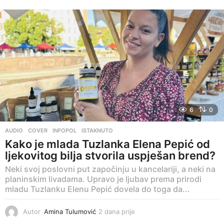
a
n
a
p
r
i
j
e
6
0
AUDIO
,
COVER
,
INFOPOL
,
ISTAKNUTO
Kako je mlada Tuzlanka Elena Pepić od
ljekovitog bilja stvorila uspješan brend?
Neki svoj poslovni put započinju u kancelariji, a neki na
planinskim livadama. Upravo je ljubav prema prirodi
mladu Tuzlanku Elenu Pepić dovela do toga da...
Autor
Amina Tulumović
2 dana prije
3
d