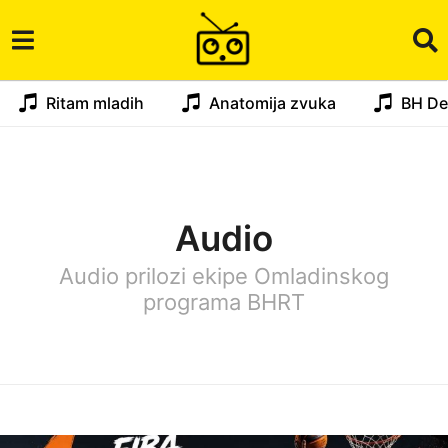
Ritam mladih
Anatomija zvuka
BH De
Audio
Audio prilozi ekipe Omladinskog
programa BHRT