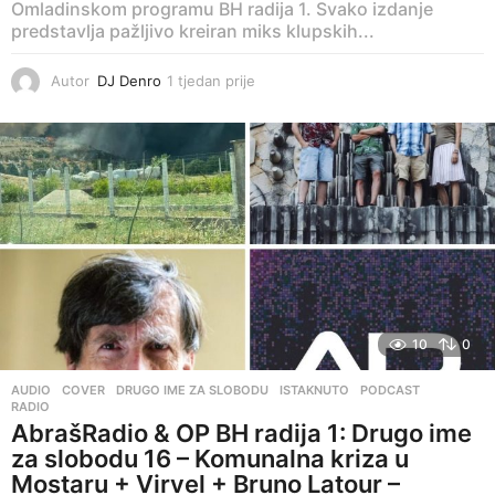
Omladinskom programu BH radija 1. Svako izdanje
predstavlja pažljivo kreiran miks klupskih...
Autor
DJ Denro
1 tjedan prije
4
d
a
n
a
p
r
i
j
e
10
0
AUDIO
,
COVER
,
DRUGO IME ZA SLOBODU
,
ISTAKNUTO
,
PODCAST
,
RADIO
AbrašRadio & OP BH radija 1: Drugo ime
za slobodu 16 – Komunalna kriza u
Mostaru + Virvel + Bruno Latour –