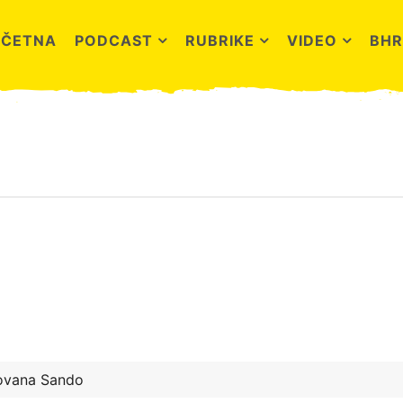
OČETNA
PODCAST
RUBRIKE
VIDEO
BHR
ovana Sando