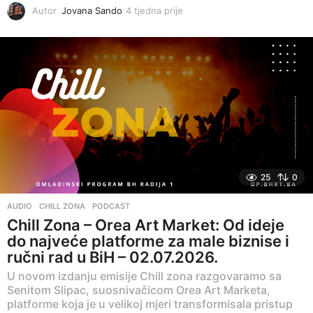
Autor
Jovana Sando
4 tjedna prije
4
t
j
e
d
n
a
p
r
i
j
e
25
0
AUDIO
,
CHILL ZONA
,
PODCAST
Chill Zona – Orea Art Market: Od ideje
do najveće platforme za male biznise i
ručni rad u BiH – 02.07.2026.
U novom izdanju emisije Chill zona razgovaramo sa
Senitom Slipac, suosnivačicom Orea Art Marketa,
platforme koja je u velikoj mjeri transformisala pristup