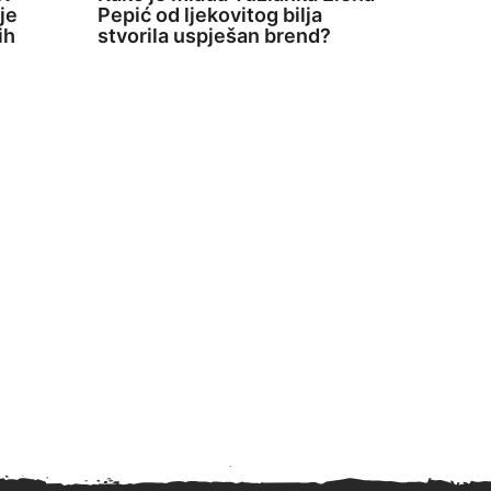
je
Pepić od ljekovitog bilja
ih
stvorila uspješan brend?