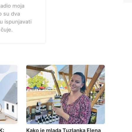
radio moja
ko su dva
nu ispunjavati
 čuje.
K:
Kako je mlada Tuzlanka Elena