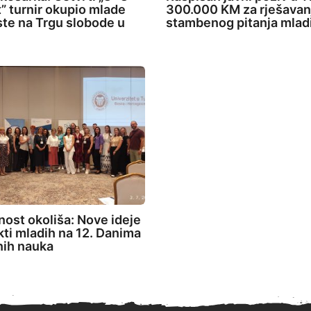
” turnir okupio mlade
300.000 KM za rješavan
ste na Trgu slobode u
stambenog pitanja mlad
ost okoliša: Nove ideje
ekti mladih na 12. Danima
nih nauka