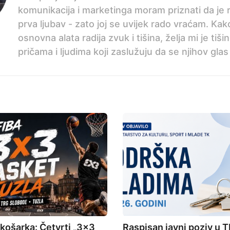
komunikacija i marketinga moram priznati da je 
prva ljubav - zato joj se uvijek rado vraćam. Ka
osnovna alata radija zvuk i tišina, želja mi je tiši
pričama i ljudima koji zaslužuju da se njihov glas
 košarka: Četvrti „3×3
Raspisan javni poziv u T