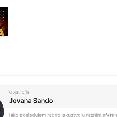
Objavio/la
Jovana Sando
Iako posjedujem radno iskustvo u raznim sfera