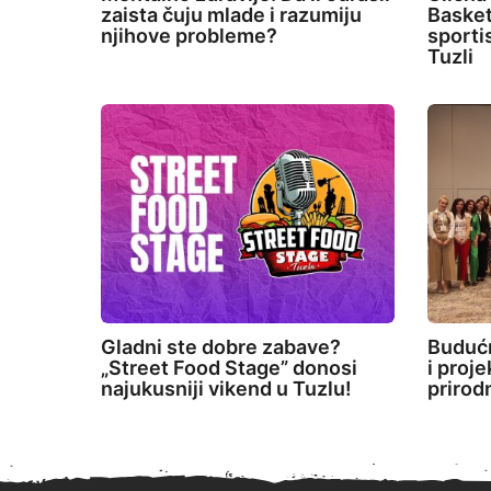
zaista čuju mlade i razumiju
Basket
njihove probleme?
sporti
Tuzli
Gladni ste dobre zabave?
Budućn
„Street Food Stage” donosi
i proj
najukusniji vikend u Tuzlu!
prirod