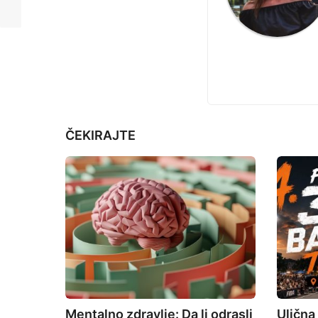
i
r
i
n
j
a
e
t
i
o
ČEKIRAJTE
n
Mentalno zdravlje: Da li odrasli
Ulična