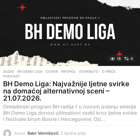
18
0
AUDIO
,
BH DEMO LIGA
,
COVER
,
INFOPOL
,
ISTAKNUTO
,
O PRIČE
,
PODCAST
BH Demo Liga: Najvažnije ljetne svirke
na domaćoj alternativnoj sceni –
21.07.2026.
Omladinski program BH radija 1 u novom izdanju emisije
BH Demo Liga donosi ultimativni vodič kroz ljetne svirke
i festivale širom Bosne i Hercegovine. Od...
Autor
Bakir Memišević
2 tjedna prije
2
t