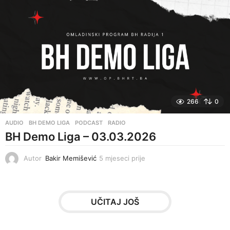
e
s
e
c
i
p
r
i
j
e
266
0
AUDIO
,
BH DEMO LIGA
,
PODCAST
,
RADIO
BH Demo Liga – 03.03.2026
Autor
Bakir Memišević
5 mjeseci prije
5
m
j
e
s
UČITAJ JOŠ
e
c
i