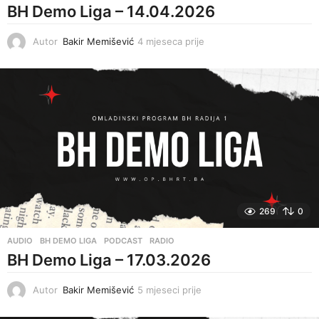
BH Demo Liga – 14.04.2026
Autor
Bakir Memišević
4 mjeseca prije
4
m
j
e
s
e
c
a
p
r
i
j
e
269
0
AUDIO
,
BH DEMO LIGA
,
PODCAST
,
RADIO
BH Demo Liga – 17.03.2026
Autor
Bakir Memišević
5 mjeseci prije
5
m
j