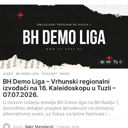
j
e
d
n
a
p
r
i
j
e
49
0
AUDIO
,
BH DEMO LIGA
,
PODCAST
,
RADIO
BH Demo Liga – Vrhunski regionalni
izvođači na 16. Kaleidoskopu u Tuzli –
07.07.2026.
U novom izdanju emisije BH Demo liga na BH Radiju 1,
donodimo detaljan pregled aktuelnosti na domaćoj
alternativnoj sceni, uz fokus na ljetne festivale i...
Autor
Bakir Memišević
1 mjesec prije
1