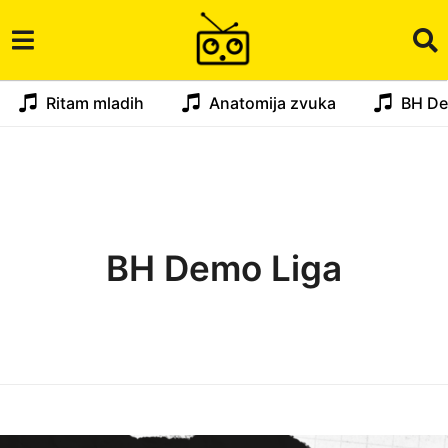
Ritam mladih
Anatomija zvuka
BH De
BH Demo Liga