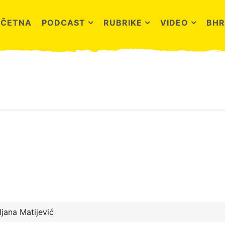
OČETNA
PODCAST
RUBRIKE
VIDEO
BHR
ljana Matijević