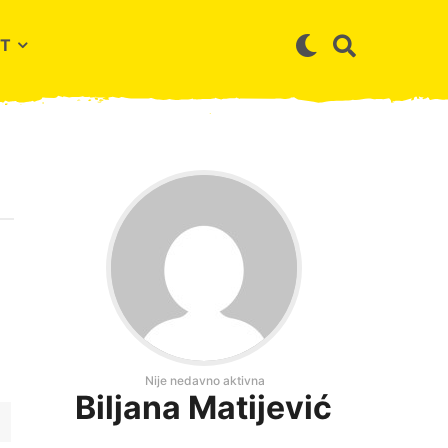
T
Nije nedavno aktivna
Biljana Matijević