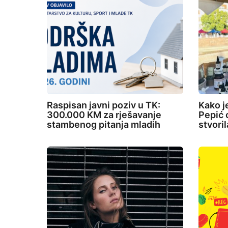
o
n
Raspisan javni poziv u TK:
Kako j
300.000 KM za rješavanje
Pepić o
stambenog pitanja mladih
stvori