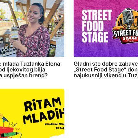
e mlada Tuzlanka Elena
Gladni ste dobre zabav
d ljekovitog bilja
„Street Food Stage” don
la uspješan brend?
najukusniji vikend u Tuz