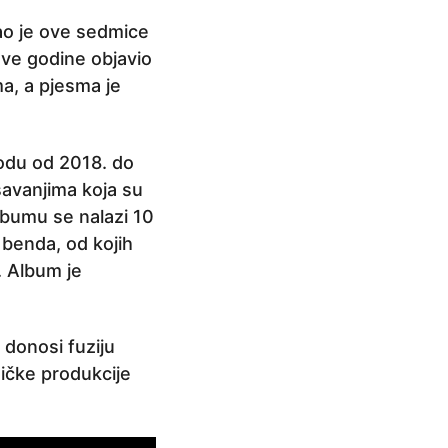
sao je ove sedmice
ove godine objavio
a, a pjesma je
iodu od 2018. do
šavanjima koja su
albumu se nalazi 10
 benda, od kojih
. Album je
 donosi fuziju
zičke produkcije