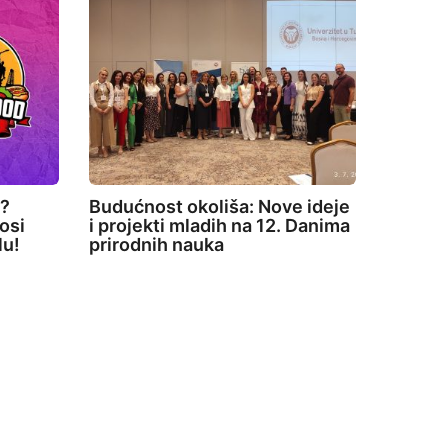
e?
Budućnost okoliša: Nove ideje
osi
i projekti mladih na 12. Danima
lu!
prirodnih nauka