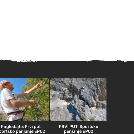
Pogledajte: Prvi put
PRVI PUT: Sportsko
PRVI PU
portsko penjanje EP02
penjanje EP02
penja