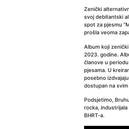
e
Zenički alternati
p
svoj debitantski a
r
spot za pjesmu “M
i
prošla veoma zapa
j
e
Album koji zenički
2
2023. godine. Alb
g
članove u periodu 
o
pjesama. U kreiran
d
posebno izdvajaju
i
dostupan na svim s
n
e
Podsjetimo, Bruhu
p
rocka, industrijal
r
BHRT-a.
i