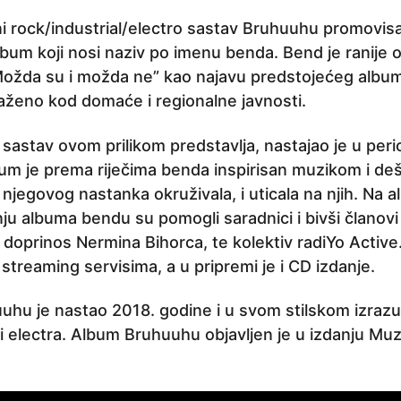
vni rock/industrial/electro sastav Bruhuuhu promovi
lbum koji nosi naziv po imenu benda. Bend je ranije 
ožda su i možda ne” kao najavu predstojećeg album
ženo kod domaće i regionalne javnosti.
 sastav ovom prilikom predstavlja, nastajao je u per
um je prema riječima benda inspirisan muzikom i de
njegovog nastanka okruživala, i uticala na njih. Na 
ju albuma bendu su pomogli saradnici i bivši članovi
 doprinos Nermina Bihorca, te kolektiv radiYo Active
treaming servisima, a u pripremi je i CD izdanje.
uhu je nastao 2018. godine i u svom stilskom izrazu
a i electra. Album Bruhuuhu objavljen je u izdanju Mu