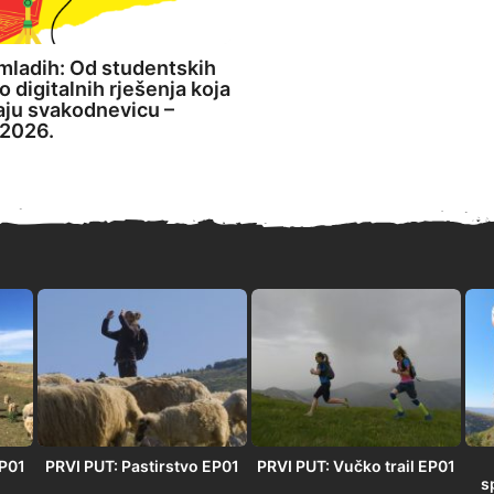
mladih: Od studentskih
o digitalnih rješenja koja
aju svakodnevicu –
2026.
EP01
PRVI PUT: Pastirstvo EP01
PRVI PUT: Vučko trail EP01
s