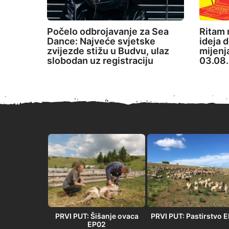
Počelo odbrojavanje za Sea
Ritam 
Dance: Najveće svjetske
ideja d
zvijezde stižu u Budvu, ulaz
mijenj
slobodan uz registraciju
03.08.
PRVI PUT” –
PRVI PUT: Šišanje ovaca
PRVI PUT: Pastirstvo 
 u Orlovači
EP02