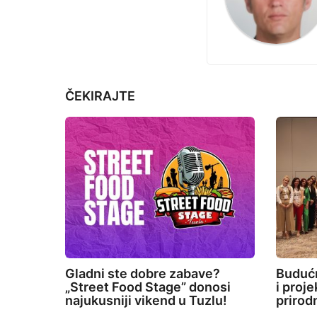
j
i
e
n
a
t
ČEKIRAJTE
i
o
n
Gladni ste dobre zabave?
Budućn
„Street Food Stage” donosi
i proj
najukusniji vikend u Tuzlu!
prirod