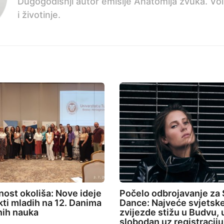
Dugogodišnji autor emisije Anatomija zvuka. Voli 
i životinje.
ost okoliša: Nove ideje
Počelo odbrojavanje za
ekti mladih na 12. Danima
Dance: Najveće svjetsk
nih nauka
zvijezde stižu u Budvu, 
slobodan uz registraciju