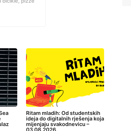
bicikle, pizze
 Sea
Ritam mladih: Od studentskih
e
ideja do digitalnih rješenja koja
ulaz
mijenjaju svakodnevicu –
03.08.2026.