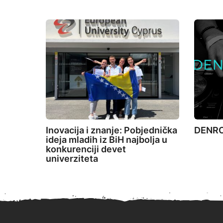
Inovacija i znanje: Pobjednička
DENRO 
ideja mladih iz BiH najbolja u
konkurenciji devet
univerziteta