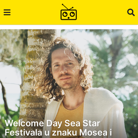
Welcome Day Sea Star
2
Festivala u znaku Mosea i
g