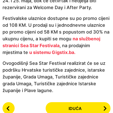
24. i 25. maja, dok će četvrtak i nedjelja biti
rezervirani za Welcome Day i After Party.
Festivalske ulaznice dostupne su po promo cijeni
od 108 KM. U prodaji su i jednodnevne ulaznice
po promo cijeni od 58 KM s popustom od 30% na
ukupnu cijenu, a kupiti se mogu
na službenoj
stranici Sea Star Festivala
, na prodajnim
mjestima te
u sistemu Gigstix.ba.
Ovogodišnji Sea Star Festival realizirat će se uz
podršku Hrvatske turističke zajednice, istarske
županije, Grada Umaga, Turističke zajednice
grada Umaga, Turističke zajednice Istarske
županije i Plave lagune.
P
IDUĆA
o