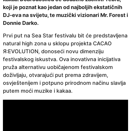
p
koji je poznat kao jedan od najboljih ekstatičnih
r
DJ-eva na svijetu, te muzički vizionari Mr. Forest i
i
Donnie Darko.
j
Prvi put na Sea Star festivalu bit će predstavljena
e
natural high zona u sklopu projekta CACAO
Я:EVOLUTION, donoseći novu dimenziju
festivalskog iskustva. Ova inovativna inicijativa
pruža alternativu uobičajenom festivalskom
doživljaju, otvarajući put prema zdravijem,
osvještenijem i potpuno prirodnom načinu slavlja
putem moći muzike i kakaa.