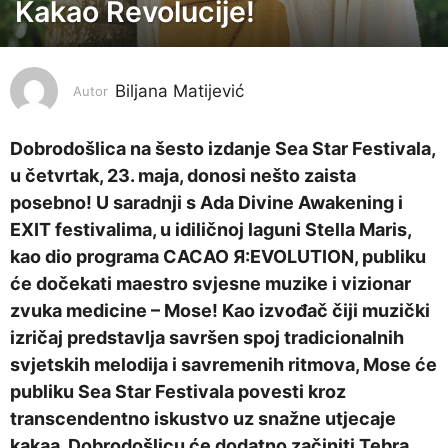
o
Kakao Revolucije!
d
i
n
Biljana Matijević
Autor
e
p
Dobrodošlica na šesto izdanje Sea Star Festivala,
r
u četvrtak, 23. maja, donosi nešto zaista
i
posebno! U saradnji s Ada Divine Awakening i
j
EXIT festivalima, u idiličnoj laguni Stella Maris,
e
kao dio programa CACAO Я:EVOLUTION, publiku
2
će dočekati maestro svjesne muzike i vizionar
g
zvuka medicine – Mose! Kao izvođač čiji muzički
o
izričaj predstavlja savršen spoj tradicionalnih
d
svjetskih melodija i savremenih ritmova, Mose će
i
publiku Sea Star Festivala povesti kroz
n
transcendentno iskustvo uz snažne utjecaje
e
kakaa. Dobrodošlicu će dodatno začiniti Tebra,