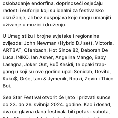
oslobađanje endorfina, doprinoseći osjećaju
radosti i euforije koji su idealni za festivalsko
okruženje, ali bez nuspojava koje mogu umanjiti
uživanje u muzici i druženju.
U Umag stižu i brojne svjetske i regionalne
zvijezde: John Newman (Hybrid DJ set), Victoria,
ARTBAT, Ofenbach, Hot Since 82, Deborah De
Luca, INIKO, Ian Asher, Angelina Mango, Baby
Lasagna, Joker Out, Buč Kesidi, te opaki trap-
gang u koji su ove godine upali Senidah, Devito,
Kuku$, Grše, tam & Jymenik, Rouzi, Zevin i Thicc
Boi.
Sea Star Festival otvorit će ljeto i prizvati sunce
od 23. do 26. svibnja 2024. godine. Kao i dosad,
dva će glavna dana festivala biti petak i subota,