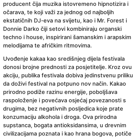
producent čija muzika istovremeno hipnotizira i
očarava, te koji važi za jednog od najboljih
ekstatičnih DJ-eva na svijetu, kao i Mr. Forest i
Donnie Darko čiji setovi kombiniraju organski
techno i house, inspirirani šamanskim i arapskim
melodijama te afričkim ritmovima.
Uvođenje kakaa kao središnjeg dijela festivala
donosi brojne prednosti za posjetitelje. Kroz ovu
akciju, publika festivala dobiva jedinstvenu priliku
da doživi festival na potpuno nov način. Kakao
prirodno podiže razinu energije, poboljšava
raspoloženje i povećava osjećaj povezanosti s
drugima, bez negativnih posljedica koje prate
konzumaciju alkohola i droga. Ova prirodna
supstanca, bogata antioksidansima, u drevnim
civilizacijama poznata i kao hrana bogova, potiče