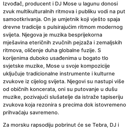
Izvođač, producent i DJ Mose u lagunu donosi
zvuk multikulturalnih ritmova i publiku vodi na put
samootkrivanja. On je umjetnik koji vješto spaja
drevne tradicije s pulsirajućim ritmom modernog
svijeta. Njegova je muzika besprijekorna
mješavina eteričnih zvučnih pejzaža i zemaljskih
ritmova, oličenje duha globalne fuzije. S
korijenima duboko usađenima u bogato tlo
svjetske muzike, Mose u svoje kompozicije
uključuje tradicionalne instrumente i kulturne
zvukove iz cijelog svijeta. Njegovi su nastupi više
od običnih koncerata, oni su putovanje u dušu
muzike, pozivajući slušatelje da istraže tapiseriju
zvukova koja rezonira s precima dok istovremeno
prihvaćaju savremeno.
Za morsku rapsodiju pobrinut će se Tebra, DJ i