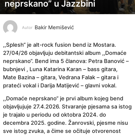
j
neprskano” u Jazzbini
e
s
e
Bakir Memišević
Autor
c
a
,,Splesh“ je alt-rock fusion bend iz Mostara.
p
27/04/26 objavljuju debitantski album ,,Domaće
r
neprskano“. Bend ima 5 članova: Petra Banović –
i
bubnjevi , Luna Katarina Karan – bass gitara,
j
Mate Bazina – gitara, Vedrana Falak – gitara i
e
prateći vokal i Darija Matijević – glavni vokal.
2
,,Domaće neprskano“ je prvi album kojeg bend
m
objavljujuje 27.4.2026. Stvaranje pjesama sa istog
j
je trajalo u periodu od oktobra 2024. do
e
decembra 2025. godine. Žanrovski, pjesme nisu
s
sve istog zvuka, a čime se očituje otvorenost
e