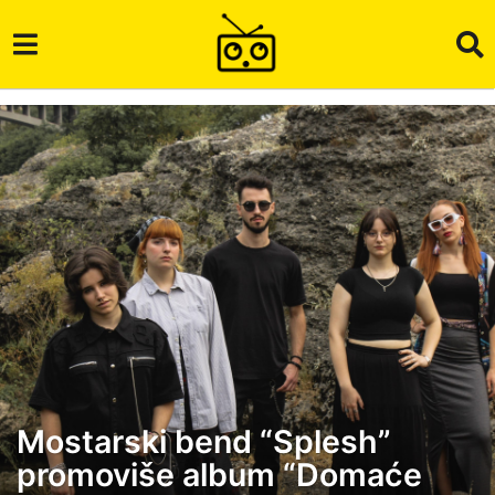
Mostarski bend “Splesh”
2
promoviše album “Domaće
m