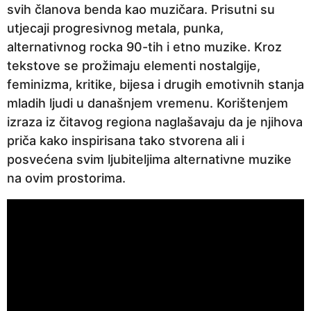
svih članova benda kao muzičara. Prisutni su
c
utjecaji progresivnog metala, punka,
a
alternativnog rocka 90-tih i etno muzike. Kroz
p
tekstove se prožimaju elementi nostalgije,
r
feminizma, kritike, bijesa i drugih emotivnih stanja
i
mladih ljudi u današnjem vremenu. Korištenjem
j
izraza iz čitavog regiona naglašavaju da je njihova
e
priča kako inspirisana tako stvorena ali i
posvećena svim ljubiteljima alternativne muzike
na ovim prostorima.