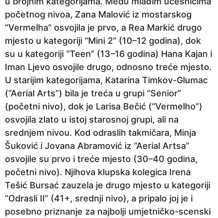
u brojnim kategorijama. Među mlađim učesnicima
početnog nivoa, Zana Malović iz mostarskog
“Vermelha” osvojila je prvo, a Rea Markić drugo
mjesto u kategoriji “Mini 2” (10–12 godina), dok
su u kategoriji “Teen” (13–16 godina) Hana Kajan i
Iman Ljevo osvojile drugo, odnosno treće mjesto.
U starijim kategorijama, Katarina Timkov-Glumac
(“Aerial Arts”) bila je treća u grupi “Senior”
(početni nivo), dok je Larisa Bečić (“Vermelho”)
osvojila zlato u istoj starosnoj grupi, ali na
srednjem nivou. Kod odraslih takmičara, Minja
Šuković i Jovana Abramović iz “Aerial Artsa”
osvojile su prvo i treće mjesto (30–40 godina,
početni nivo). Njihova klupska kolegica Irena
Tešić Bursać zauzela je drugo mjesto u kategoriji
“Odrasli II” (41+, srednji nivo), a pripalo joj je i
posebno priznanje za najbolji umjetničko-scenski