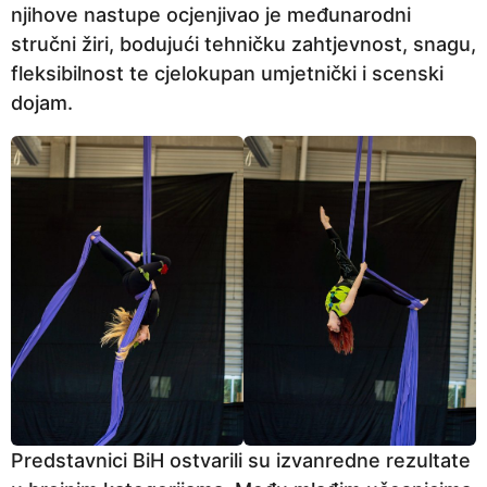
a
njihove nastupe ocjenjivao je međunarodni
p
stručni žiri, bodujući tehničku zahtjevnost, snagu,
r
fleksibilnost te cjelokupan umjetnički i scenski
i
dojam.
j
e
Predstavnici BiH ostvarili su izvanredne rezultate