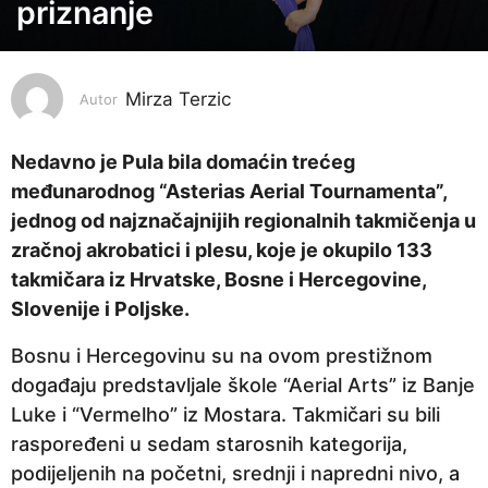
e
priznanje
s
e
c
Mirza Terzic
Autor
a
p
Nedavno je Pula bila domaćin trećeg
r
međunarodnog “Asterias Aerial Tournamenta”,
i
jednog od najznačajnijih regionalnih takmičenja u
j
zračnoj akrobatici i plesu, koje je okupilo 133
e
takmičara iz Hrvatske, Bosne i Hercegovine,
2
Slovenije i Poljske.
m
j
Bosnu i Hercegovinu su na ovom prestižnom
e
događaju predstavljale škole “Aerial Arts” iz Banje
s
Luke i “Vermelho” iz Mostara. Takmičari su bili
e
raspoređeni u sedam starosnih kategorija,
c
podijeljenih na početni, srednji i napredni nivo, a