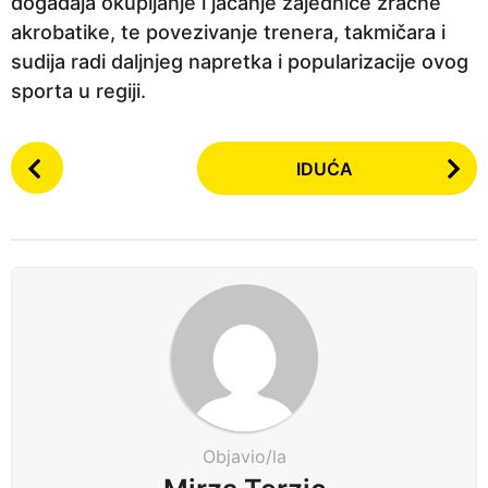
događaja okupljanje i jačanje zajednice zračne
akrobatike, te povezivanje trenera, takmičara i
sudija radi daljnjeg napretka i popularizacije ovog
sporta u regiji.
P
IDUĆA
o
s
t
P
a
g
i
n
a
t
Objavio/la
i