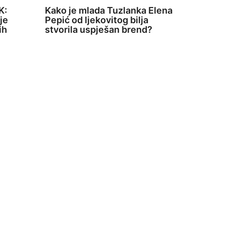
K:
Kako je mlada Tuzlanka Elena
je
Pepić od ljekovitog bilja
ih
stvorila uspješan brend?