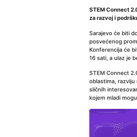
c
STEM Connect 2.0 
a
za razvoj i podršk
p
r
Sarajevo će biti 
i
posvećenog promoc
j
Konferencija će b
e
16 sati, a ulaz je
2
m
STEM Connect 2.0
j
oblastima, razviju
e
sličnih interesovan
s
kojem mladi mogu da
e
c
a
p