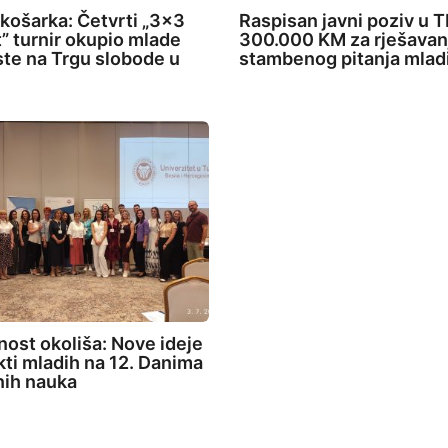
 košarka: Četvrti „3×3
Raspisan javni poziv u T
” turnir okupio mlade
300.000 KM za rješavan
ste na Trgu slobode u
stambenog pitanja mlad
ost okoliša: Nove ideje
ekti mladih na 12. Danima
nih nauka