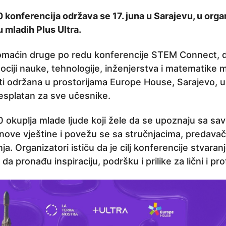
konferencija održava se 17. juna u Sarajevu, u orga
u mladih Plus Ultra.
domaćin druge po redu konferencije STEM Connect, 
iji nauke, tehnologije, inženjerstva i matematike 
iti održana u prostorijama Europe House, Sarajevo, 
 besplatan za sve učesnike.
 okuplja mlade ljude koji žele da se upoznaju sa 
 nove vještine i povežu se sa stručnjacima, predavač
ja. Organizatori ističu da je cilj konferencije stvaran
 pronađu inspiraciju, podršku i prilike za lični i pro