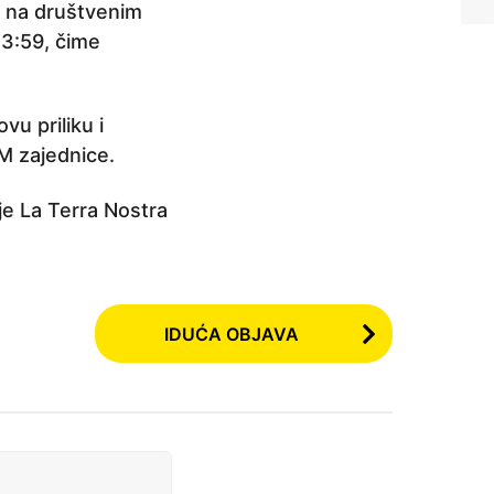
i na društvenim
23:59, čime
vu priliku i
EM zajednice.
je La Terra Nostra
IDUĆA OBJAVA