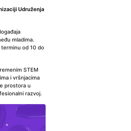
nizaciji Udruženja
događaja
među mladima.
u terminu od 10 do
savremenim STEM
ima i vršnjacima
je prostora u
fesionalni razvoj.