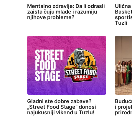
Mentalno zdravlje: Da li odrasli
Ulična
zaista čuju mlade i razumiju
Basket
njihove probleme?
sporti
Tuzli
Gladni ste dobre zabave?
Budućn
„Street Food Stage” donosi
i proj
najukusniji vikend u Tuzlu!
prirod