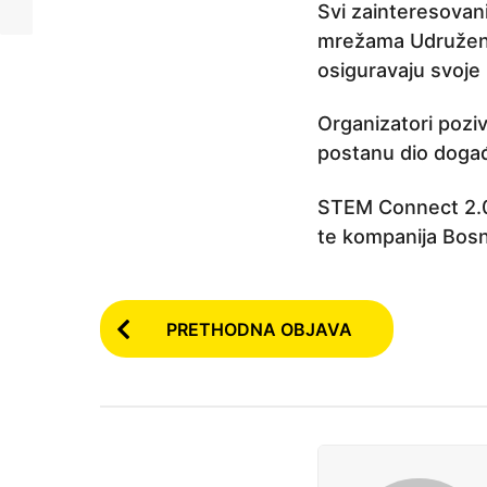
Svi zainteresovani
mrežama Udruženja
osiguravaju svoje 
Organizatori poziv
postanu dio događa
STEM Connect 2.0 
te kompanija Bos
P
PRETHODNA OBJAVA
o
s
t
P