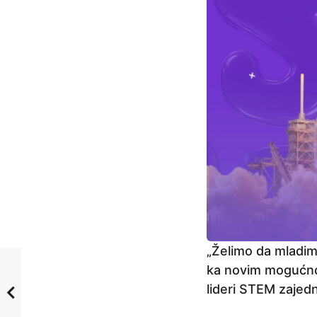
r
i
j
e
„Želimo da mladima
ka novim mogućno
lideri STEM zajedni