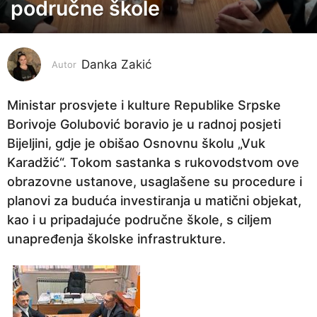
e
područne škole
s
e
c
Danka Zakić
Autor
a
p
Ministar prosvjete i kulture Republike Srpske
r
Borivoje Golubović boravio je u radnoj posjeti
i
Bijeljini, gdje je obišao Osnovnu školu „Vuk
j
Karadžić“. Tokom sastanka s rukovodstvom ove
e
obrazovne ustanove, usaglašene su procedure i
2
planovi za buduća investiranja u matični objekat,
m
kao i u pripadajuće područne škole, s ciljem
j
unapređenja školske infrastrukture.
e
s
e
c