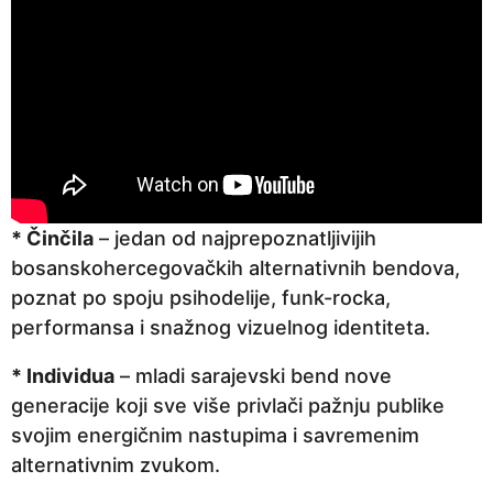
a
p
r
i
j
e
* Činčila
– jedan od najprepoznatljivijih
bosanskohercegovačkih alternativnih bendova,
poznat po spoju psihodelije, funk-rocka,
performansa i snažnog vizuelnog identiteta.
* Individua
– mladi sarajevski bend nove
generacije koji sve više privlači pažnju publike
svojim energičnim nastupima i savremenim
alternativnim zvukom.