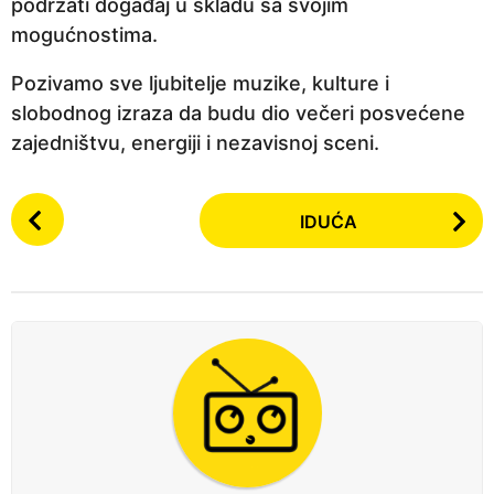
podržati događaj u skladu sa svojim
mogućnostima.
Pozivamo sve ljubitelje muzike, kulture i
slobodnog izraza da budu dio večeri posvećene
zajedništvu, energiji i nezavisnoj sceni.
P
IDUĆA
o
s
t
P
a
g
i
n
a