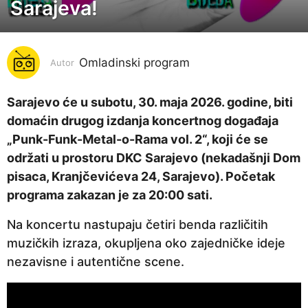
e
Sarajeva!
s
e
c
Omladinski program
Autor
a
p
Sarajevo će u subotu, 30. maja 2026. godine, biti
r
domaćin drugog izdanja koncertnog događaja
i
„Punk-Funk-Metal-o-Rama vol. 2“, koji će se
j
održati u prostoru DKC Sarajevo (nekadašnji Dom
e
pisaca, Kranjčevićeva 24, Sarajevo). Početak
2
programa zakazan je za 20:00 sati.
m
j
Na koncertu nastupaju četiri benda različitih
e
muzičkih izraza, okupljena oko zajedničke ideje
s
nezavisne i autentične scene.
e
c