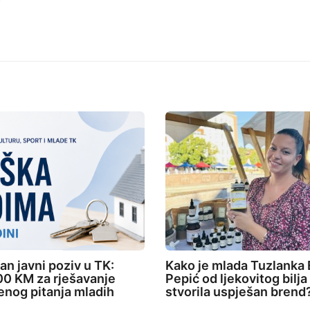
an javni poziv u TK:
Kako je mlada Tuzlanka 
0 KM za rješavanje
Pepić od ljekovitog bilja
nog pitanja mladih
stvorila uspješan brend