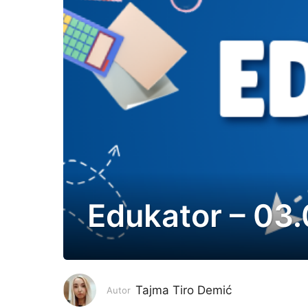
Edukator – 03
2
m
j
e
s
Tajma Tiro Demić
Autor
e