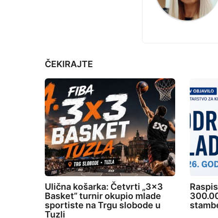
i
r
i
n
j
a
e
t
ČEKIRAJTE
i
o
n
Ulična košarka: Četvrti „3×3
Raspis
Basket” turnir okupio mlade
300.00
sportiste na Trgu slobode u
stambe
Tuzli