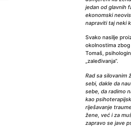
jedan od glavnih 
ekonomski neovis
napraviti taj neki
Svako nasilje pro
okolnostima zbog 
Tomaš, psihologin
„zaleđivanja“.
Rad sa silovanim 
sebi, dakle da nau
sebe, da radimo n
kao psihoterapijsku
riješavanje traume 
žene, već i za muš
zapravo se jave p