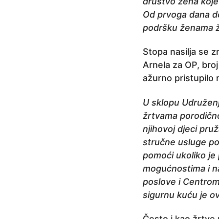
društvo žena koje
Od prvoga dana do 
podršku ženama žr
Stopa nasilja se 
Arnela za OP, broj
ažurno pristupilo 
U sklopu Udruženj
žrtvama porodičnog
njihovoj djeci pru
stručne usluge po
pomoći ukoliko je 
mogućnostima i n
poslove i Centrom 
sigurnu kuću je ov
Često i kao žrtve 