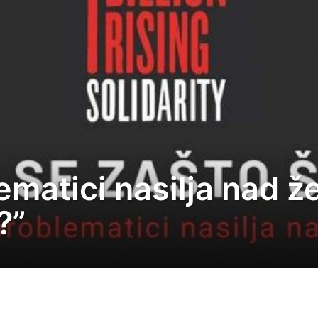
lematici nasilja nad 
?”