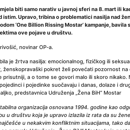
jela biti samo narativ u javnoj sferi na 8. mart ili k
d istim. Upravo, tribina o problematici nasilja nad ž
odom ‘One Billion Rissing Mostar’ kampanje, bavila 
ektima ove pojave u društvu.
rivošić, novinar OP-a.
ila je žrtva nasilja: emocionalnog, fizičkog ili seks
, ženskopravaški pokret želi povećati pozornost na
e prisutniji, a o tome se govori malo ili skoro nikako
 pojedinci i pojedinke suočavaju i danas, dolaze i drugi
aljko, predstavnica Udruženja „Žena BiH“ Mostar
itabilna organizacija osnovana 1994. godine kao odg
 u društvu koja je upravo izlazila iz rata da su žene 
 najčešće u nekakvim konfliktnim situacijama, tako d