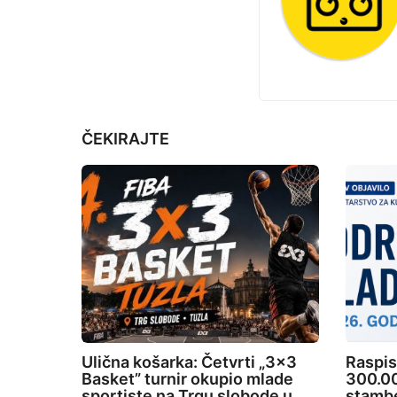
g
i
n
a
t
ČEKIRAJTE
i
o
n
Ulična košarka: Četvrti „3×3
Raspis
Basket” turnir okupio mlade
300.00
sportiste na Trgu slobode u
stambe