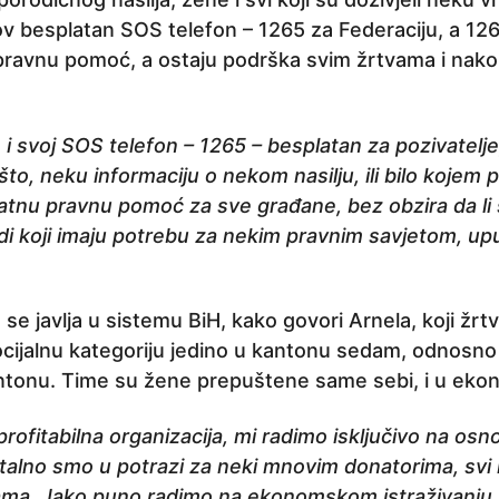
hov besplatan SOS telefon – 1265 za Federaciju, a 12
pravnu pomoć, a ostaju podrška svim žrtvama i nako
i svoj SOS telefon – 1265 – besplatan za pozivatelje
o što, neku informaciju o nekom nasilju, ili bilo kojem
tnu pravnu pomoć za sve građane, bez obzira da li s
judi koji imaju potrebu za nekim pravnim savjetom, up
e javlja u sistemu BiH, kako govori Arnela, koji žrtv
cijalnu kategoriju jedino u kantonu sedam, odnosn
tonu. Time su žene prepuštene same sebi, i u eko
rofitabilna organizacija, mi radimo isključivo na osn
talno smo u potrazi za neki mnovim donatorima, svi n
ma. Jako puno radimo na ekonomskom istraživanju j