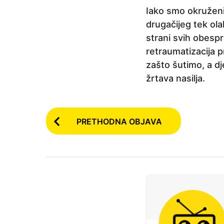
Iako smo okruženi
drugačijeg tek ol
strani svih obespr
retraumatizacija p
zašto šutimo, a dj
žrtava nasilja.
P
PRETHODNA OBJAVA
o
s
t
P
a