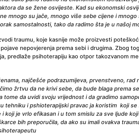
faktora da se žene osvijeste. Kad su ekonomski osvi
ne mnogo su jače, mnogo više sebe cijene i mnogo 
 korak samostalnosti, tako da radimo šta je u našoj mo
izvodi traumu, koje kasnije može proizvesti poteškoć
pojave nepovjerenja prema sebi i drugima. Zbog tog
ja, predlaže psihoterapiju kao otpor takozvanom m
ženama, najčešće podrazumijeva, prvenstveno, rad 
čimo žrtvu da ne krivi sebe, da bude blaga prema se
a tome da uvidi svoju vrijednost i da gradimo samop
 tehniku i pshioterapijski pravac ja koristim koji se 
i koji je vrlo efikasan i u tom smislu za sve ljude ko
karce bih preporučila, da ako su imali ovakva trauma
sihoterapeutu