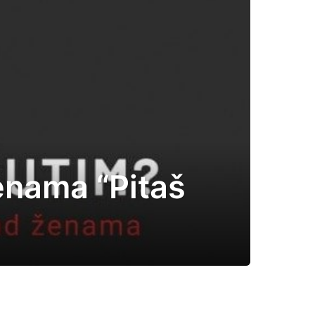
ženama “Pitaš