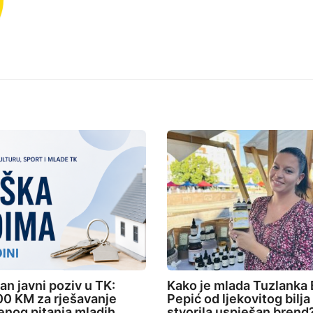
an javni poziv u TK:
Kako je mlada Tuzlanka 
0 KM za rješavanje
Pepić od ljekovitog bilja
nog pitanja mladih
stvorila uspješan brend