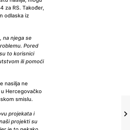
64 za RS. Također,
n odlaska iz
, na njega se
 problemu. Pored
u to korisnici
utstvom ili pomoći
e nasilja ne
o u Hercegovačko
nskom smislu.
ovu projekata i
aši projekti su
er je to nekako