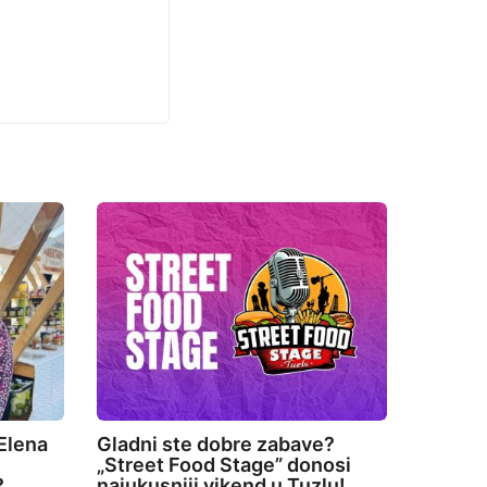
Elena
Gladni ste dobre zabave?
„Street Food Stage” donosi
?
najukusniji vikend u Tuzlu!