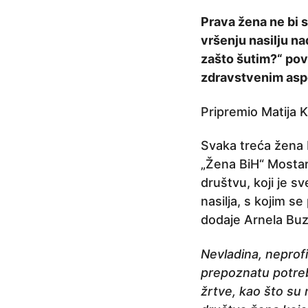
r
Prava žena ne bi sm
i
vršenju nasilju na
j
zašto šutim?“ pov
e
zdravstvenim asp
5
g
Pripremio Matija K
o
Svaka treća žena b
d
„Žena BiH“ Mostar
i
društvu, koji je sv
n
nasilja, s kojim se
a
dodaje Arnela Buz
p
r
Nevladina, neprof
i
prepoznatu potrebu
j
žrtve, kao što su
e