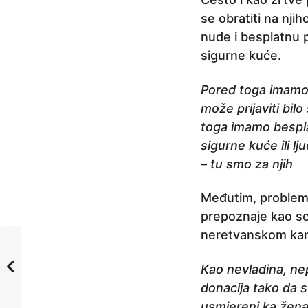
se obratiti na nji
nude i besplatnu 
sigurne kuće.
Pored toga imamo 
može prijaviti bil
toga imamo bespla
sigurne kuće ili l
– tu smo za njih
Međutim, problem s
prepoznaje kao so
neretvanskom kan
Kao nevladina, nep
donacija tako da s
usmjereni ka žena