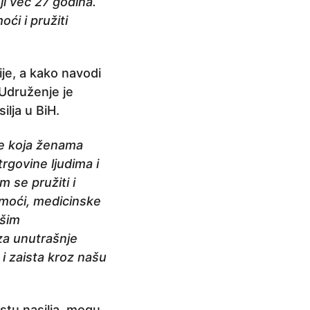
i već 27 godina.
ći i pružiti
je, a kako navodi
 Udruženje je
ilja u BiH.
ne koja ženama
trgovine ljudima i
 se pružiti i
omoći, medicinske
ašim
za unutrašnje
 i zaista kroz našu
rstu nasilja, mogu