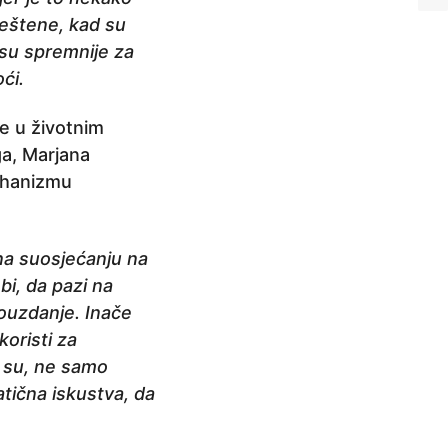
ještene, kad su
su spremnije za
ći.
e u životnim
a, Marjana
ehanizmu
na suosjećanju na
bi, da pazi na
ouzdanje. Inače
koristi za
ji su, ne samo
tična iskustva, da