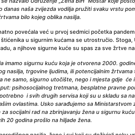
 se nazvalo Udruženje „Žena BiH“ Mostar koje postoj
danas naša zvijezda vodilja pružiti svaku vrstu pomo
tvama bilo kojeg oblika nasilja.
znatno povećala već u prvoj sedmici početka pandemi
 štićenika u sigurnim kućama se utrostručio. Stoga,
radu, a njihove sigurne kuće su spas za sve žrtve nas
a imamo sigurnu kuću koja je otvorena 2000. godi
 nasilja, trgovine ljudima, ili potencijalnim žrtvama 
ža ne samo, sigurno utočište, nego i mjesta gdje će im
put: psihosocijalnog tretmana, besplatne pravne p
potrebno i svih drugih servisa koji su u skladu sa n
ašim ovlastima. Usko sarađujemo sa Ministarstvom 
za socijalni rad na zbrinjavanju žena u sigurnu kuću
ih 20 godina prošlo na hiljade žena.
porodičnog nasilja, žene i svi koji su doživjeli neku v