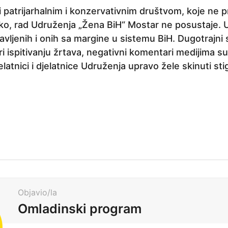
 patrijarhalnim i konzervativnim društvom, koje ne p
ako, rad Udruženja „Žena BiH“ Mostar ne posustaje. 
avljenih i onih sa margine u sistemu BiH. Dugotrajni 
ri ispitivanju žrtava, negativni komentari medijima su
elatnici i djelatnice Udruženja upravo žele skinuti st
Objavio/la
Omladinski program