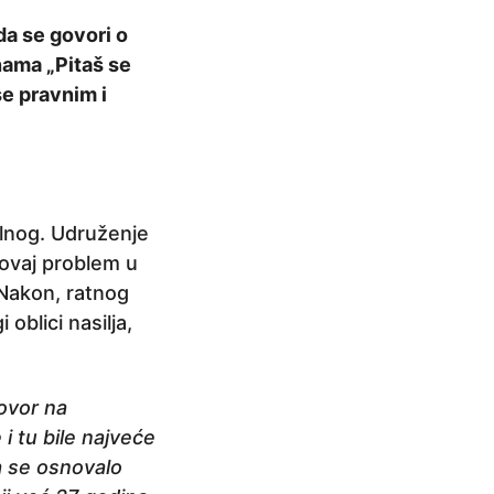
ada se govori o
enama „Pitaš se
se pravnim i
ualnog. Udruženje
 ovaj problem u
. Nakon, ratnog
 oblici nasilja,
ovor na
i tu bile najveće
a se osnovalo