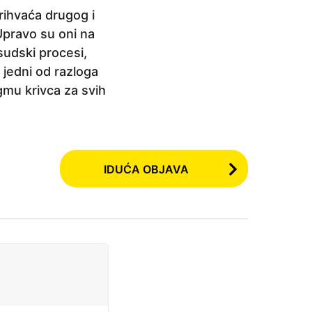
rihvaća drugog i
Upravo su oni na
sudski procesi,
 jedni od razloga
igmu krivca za svih
IDUĆA OBJAVA