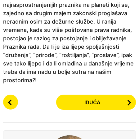
najrasprostranjenijih praznika na planeti koji se,
zajedno sa drugim majem zakonski proglašava
neradnim osim za dežurne službe. U ranija
vremena, kada su više poštovana prava radnika,
postojao je razlog za postojanje i obilježavanje
Praznika rada. Da li je iza lijepe spoljašnjosti
“druženja”, “prirode”, “roštiljanja”, “proslave”, ipak
sve tako lijepo i da li omladina u današnje vrijeme
treba da ima nadu u bolje sutra na našim
prostorima?!
P
IDUĆA
o
s
t
P
a