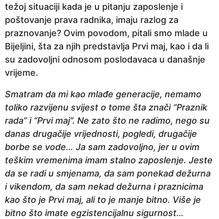
težoj situaciji kada je u pitanju zaposlenje i
e
poštovanje prava radnika, imaju razlog za
p
praznovanje? Ovim povodom, pitali smo mlade u
r
Bijeljini, šta za njih predstavlja Prvi maj, kao i da li
i
su zadovoljni odnosom poslodavaca u današnje
j
vrijeme.
e
Smatram da mi kao mlađe generacije, nemamo
toliko razvijenu svijest o tome šta znači “Praznik
rada” i “Prvi maj”. Ne zato što ne radimo, nego su
danas drugačije vrijednosti, pogledi, drugačije
borbe se vode… Ja sam zadovoljno, jer u ovim
teškim vremenima imam stalno zaposlenje. Jeste
da se radi u smjenama, da sam ponekad dežurna
i vikendom, da sam nekad dežurna i praznicima
kao što je Prvi maj, ali to je manje bitno. Više je
bitno što imate egzistencijalnu sigurnost…