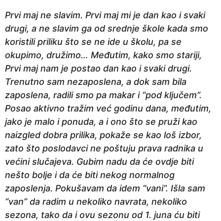
Prvi maj ne slavim. Prvi maj mi je dan kao i svaki
drugi, a ne slavim ga od srednje škole kada smo
koristili priliku što se ne ide u školu, pa se
okupimo, družimo… Međutim, kako smo stariji,
Prvi maj nam je postao dan kao i svaki drugi.
Trenutno sam nezaposlena, a dok sam bila
zaposlena, radili smo pa makar i “pod ključem”.
Posao aktivno tražim već godinu dana, međutim,
jako je malo i ponuda, a i ono što se pruži kao
naizgled dobra prilika, pokaže se kao loš izbor,
zato što poslodavci ne poštuju prava radnika u
većini slučajeva. Gubim nadu da će ovdje biti
nešto bolje i da će biti nekog normalnog
zaposlenja. Pokušavam da idem “vani”. Išla sam
“van” da radim u nekoliko navrata, nekoliko
sezona, tako da i ovu sezonu od 1. juna ću biti