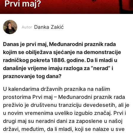
Prvi maj?
g
o
d
i
Danka Zakić
Autor
n
e
Danas je prvi maj, Međunarodni praznik rada
p
kojim se obilježava sjećanje na demonstracije
r
radničkog pokreta 1886. godine. Da li mladi u
i
današnje vrijeme imaju razloga za “nerad” i
j
praznovanje tog dana?
e
U kalendarima državnih praznika na našim
3
prostorima Prvi maj – Međunarodni praznik rada
g
preživio je društvenu tranziciju devedesetih, ali je
o
u novim vremenima uveliko izgubio značaj. Prvi i
d
drugi maj su neradni dani za zaposlene u našoj
i
državi, međutim, da li mladi, koji se nalaze u sve
n