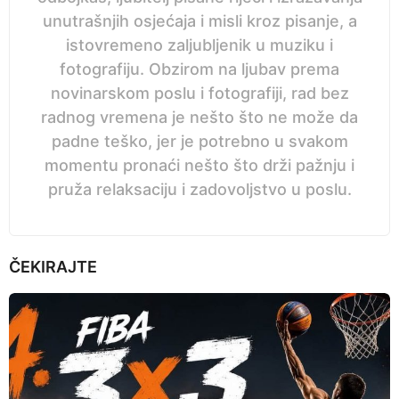
unutrašnjih osjećaja i misli kroz pisanje, a
istovremeno zaljubljenik u muziku i
fotografiju. Obzirom na ljubav prema
novinarskom poslu i fotografiji, rad bez
radnog vremena je nešto što ne može da
padne teško, jer je potrebno u svakom
momentu pronaći nešto što drži pažnju i
pruža relaksaciju i zadovoljstvo u poslu.
ČEKIRAJTE