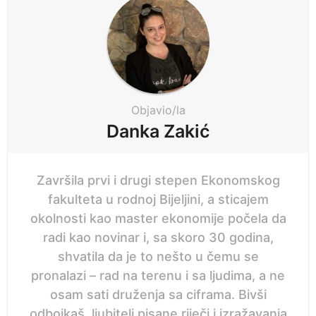
g
i
n
a
t
i
Objavio/la
o
Danka Zakić
n
Završila prvi i drugi stepen Ekonomskog
fakulteta u rodnoj Bijeljini, a sticajem
okolnosti kao master ekonomije počela da
radi kao novinar i, sa skoro 30 godina,
shvatila da je to nešto u čemu se
pronalazi – rad na terenu i sa ljudima, a ne
osam sati druženja sa ciframa. Bivši
odbojkaš, ljubitelj pisane riječi i izražavanja