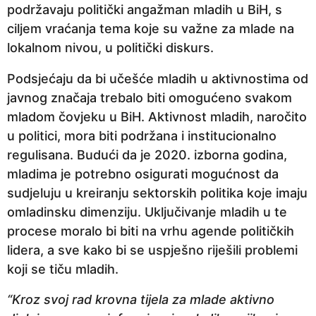
podržavaju politički angažman mladih u BiH, s
a
ciljem vraćanja tema koje su važne za mlade na
p
lokalnom nivou, u politički diskurs.
r
i
Podsjećaju da bi učešće mladih u aktivnostima od
j
javnog značaja trebalo biti omogućeno svakom
e
mladom čovjeku u BiH. Aktivnost mladih, naročito
u politici, mora biti podržana i institucionalno
regulisana. Budući da je 2020. izborna godina,
mladima je potrebno osigurati mogućnost da
sudjeluju u kreiranju sektorskih politika koje imaju
omladinsku dimenziju. Uključivanje mladih u te
procese moralo bi biti na vrhu agende političkih
lidera, a sve kako bi se uspješno riješili problemi
koji se tiču mladih.
“Kroz svoj rad krovna tijela za mlade aktivno