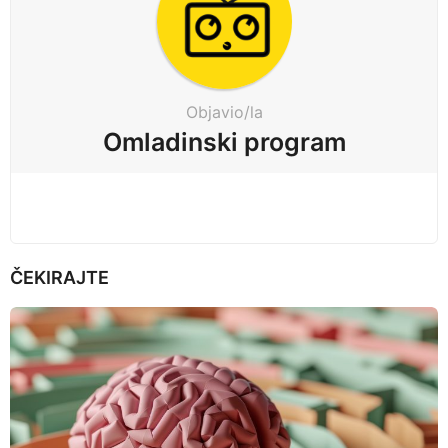
i
n
a
t
Objavio/la
i
Omladinski program
o
n
ČEKIRAJTE