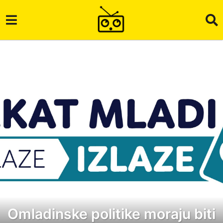
Omladinske politike moraju biti
6