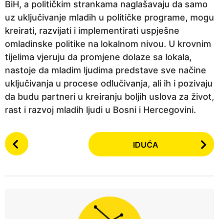
BiH, a političkim strankama naglašavaju da samo
uz uključivanje mladih u političke programe, mogu
kreirati, razvijati i implementirati uspješne
omladinske politike na lokalnom nivou. U krovnim
tijelima vjeruju da promjene dolaze sa lokala,
nastoje da mladim ljudima predstave sve načine
uključivanja u procese odlučivanja, ali ih i pozivaju
da budu partneri u kreiranju boljih uslova za život,
rast i razvoj mladih ljudi u Bosni i Hercegovini.
P
IDUĆA
o
s
t
P
a
g