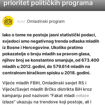
prioritet političkih programa
g
o
d
i
Omladinski program
Autor
n
a
Iako o tome ne postoje jasni statistički podaci,
p
svjedoci smo negativnog trenda odlaska mladih
r
iz Bosne i Hercegovine. Ukoliko pratimo
i
pokazatelje o broju mladih sa pravom glasa,
j
njihov broj se konstantno smanjuje, od 673.400
e
mladih u 2012. godini, do 579.614 mladih na
6
centralnom biračkom spisku u 2018. godini.
g
Vijeće mladih FBiH, Omladinski savjet RS i
o
Vijeće/Savjet mladih Brčko distrikta BiH kroz
d
kampanju pod nazivom “Fakat mladi
odlaze
i
izlaze” ukazuju na trendove koji postoje, ali i
n