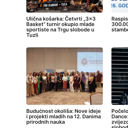
Ulična košarka: Četvrti „3×3
Raspis
Basket” turnir okupio mlade
300.00
sportiste na Trgu slobode u
stambe
Tuzli
Budućnost okoliša: Nove ideje
Počelo
i projekti mladih na 12. Danima
Dance:
prirodnih nauka
zvijez
slobod