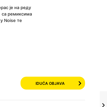
рас је на реду
s) са ремиксима
xy Noise те
IDUĆA OBJAVA