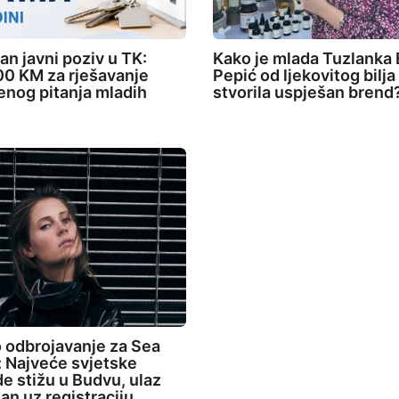
an javni poziv u TK:
Kako je mlada Tuzlanka 
0 KM za rješavanje
Pepić od ljekovitog bilja
nog pitanja mladih
stvorila uspješan brend
 odbrojavanje za Sea
 Najveće svjetske
de stižu u Budvu, ulaz
an uz registraciju