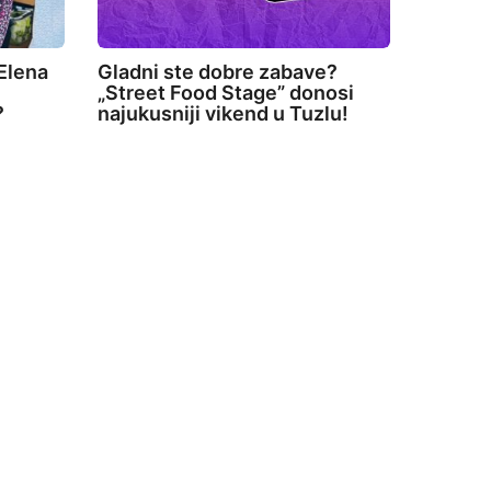
Elena
Gladni ste dobre zabave?
„Street Food Stage” donosi
?
najukusniji vikend u Tuzlu!