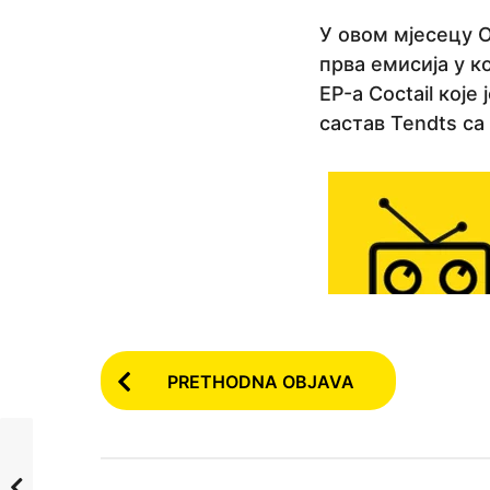
a
У овом мјесецу 
p
прва емисија у к
r
EP-а Coctail које
i
састав Tendts са
j
e
6
g
o
d
i
n
P
a
PRETHODNA OBJAVA
o
p
r
s
i
t