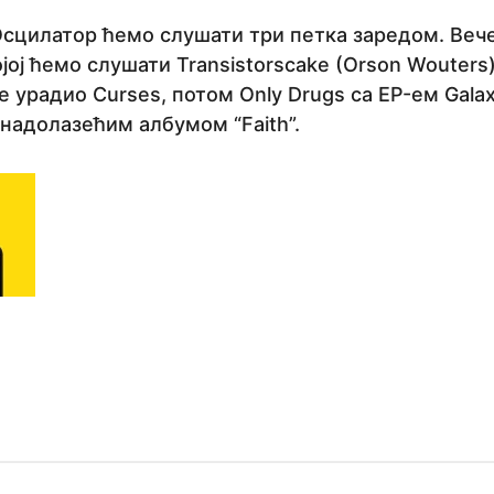
Осцилатор ћемо слушати три петка заредом. Вече
ојој ћемо слушати Transistorscake (Orson Wouter
 је урадио Curses, потом Only Drugs са EP-ем Gala
 надолазећим албумом “Faith”.