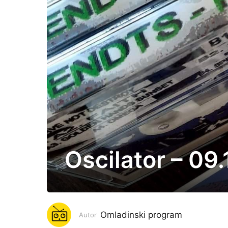
Oscilator – 09
6
g
o
d
i
Omladinski program
Autor
n