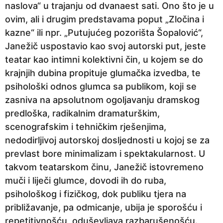
naslova“ u trajanju od dvanaest sati. Ono što je u
ovim, ali i drugim predstavama poput „Zločina i
kazne“ ili npr. „Putujućeg pozorišta Šopalović“,
Janežič uspostavio kao svoj autorski put, jeste
teatar kao intimni kolektivni čin, u kojem se do
krajnjih dubina propituje glumačka izvedba, te
psihološki odnos glumca sa publikom, koji se
zasniva na apsolutnom ogoljavanju dramskog
predloška, radikalnim dramaturškim,
scenografskim i tehničkim rješenjima,
nedodirljivoj autorskoj dosljednosti u kojoj se za
prevlast bore minimalizam i spektakularnost. U
takvom teatarskom činu, Janežič istovremeno
muči i liječi glumce, dovodi ih do ruba,
psihološkog i fizičkog, dok publiku tjera na
približavanje, pa odmicanje, ubija je sporošću i
repetitivnošću, oduševljava razbarušenošću.