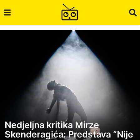
Nedjeljna kritika Mirze
6
Skenderagića: Predstava “Nije
g