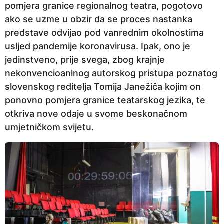
pomjera granice regionalnog teatra, pogotovo
p
ako se uzme u obzir da se proces nastanka
r
predstave odvijao pod vanrednim okolnostima
i
usljed pandemije koronavirusa. Ipak, ono je
j
jedinstveno, prije svega, zbog krajnje
e
nekonvencioanlnog autorskog pristupa poznatog
slovenskog reditelja Tomija Janežiča kojim on
ponovno pomjera granice teatarskog jezika, te
otkriva nove odaje u svome beskonačnom
umjetničkom svijetu.