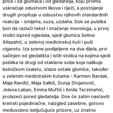
priče i od glumaca i od gledatelja, koju prvima
uskraćuje odustvom likova i riječi, a postojanje
drugih propituje u odsustvu njihovih standardnih
reakcija – smijeha, suza, uzdaha. Dok se publika
bori da razluči tekst i značenje monologa, u prvoj
stolici ispred ogledala, sjedi glumica Selma
Alispahić, u zelenoj medicinskoj kuti i puši
cigaretu. Iza scene podijeljene na dva dijela, prvi
sačinjen od gledališta i istih stolica na kojima sjedi
poblika te drugi od staklene sobe koja nalikuje
bolničkom toaletu, izlaze ostale glumice, također
u zelenim medicinskim kutama – Karmen Bardak,
Maja Ranđić, Maja Salkić, Dunja Stojanović,
Jelena Laban, Emina Muftić i Amila Terzimehić,
prolazeći pored gledatelja. One će zatim nastaviti
kreirati pojedinačne, naizgled zasebne, gotovo
međusobno isključujuće prizore, uz znatno