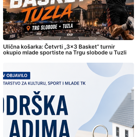
Ulična košarka: Četvrti „3×3 Basket” turnir
okupio mlade sportiste na Trgu slobode u Tuzli