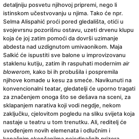
detaljniju posvetu njihovoj pripremi, nego li
istinskom učestvovanju u njima. Tako će npr.
Selma Alispahić proći pored gledališta, otići u
svojevrsnu pozorišnu ostavu, uzeti drvenu klupu
koja će joj zatim pomoći da dovrši uzimanje
abdesta nad uzdignutom umivaonikom. Maja
Salkić će ispustiti sve balone u improvizovanu
staklenu kutiju, zatim ih raspuhati modernim
air
blowerom,
kako bi ih probušila i pospremila
njihove komade u kesu za smeće. Navikunuti na
konvencionalni teatar, gledatelji će uporno tragati
za značenjem onoga što se dešava na sceni, za
sklapanjem narativa koji vodi negdje, nekom
zaključku, cjelovitom pogledu na sliku svijeta koja
nastaje u teatru u tom trenutku. Ali, reditelj će
uvođenjem novih elemenata i odlučnim i
konačnim okončanjima pojedinačnih prizora,