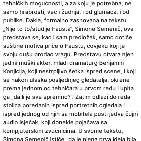
tehničkih mogućnosti, a za koju je potrebna, ne
samo hrabrosti, već i žudnja, i od glumaca, i od
publike. Dakle, formalno zasnovana na tekstu
„Nije to to/studije Fausta“, Simone Semenič, ova
predstava se, kao i sam predložak, samo dotiče
suštine motiva priče o Faustu, čovjeku koji je
svoju dušu prodao vragu. Predstavu otvara njen
jedini muški akter, mladi dramaturg Benjamin
Konjicija, koji nestrpljivo šetka ispred scene, i koji
se nakon ulaska posljednjeg gledatelja, okrene
prema jednom od tehničara u prvom redu i upita
ga „da li je sve spremno?“. Zatim odlazi do reda
stolica poredanih ispred portretnih ogledala i
ispred jednog od njih sa mobitela pusti jedva čujni
audio isječak, koji donekle pojačava sa
kompjuterskim zvučnicima. U svome tekstu,
Simona Semenič ističe „da je njena prva ideja bila