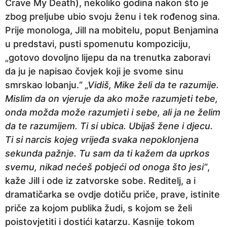
Crave My Death), nekoliko godina nakon što je
zbog preljube ubio svoju ženu i tek rođenog sina.
Prije monologa, Jill na mobitelu, poput Benjamina
u predstavi, pusti spomenutu kompoziciju,
„gotovo dovoljno lijepu da na trenutka zaboravi
da ju je napisao čovjek koji je svome sinu
smrskao lobanju.“
„Vidiš, Mike želi da te razumije.
Mislim da on vjeruje da ako može razumjeti tebe,
onda možda može razumjeti i sebe, ali ja ne želim
da te razumijem. Ti si ubica. Ubijaš žene i djecu.
Ti si narcis kojeg vrijeđa svaka nepoklonjena
sekunda pažnje. Tu sam da ti kažem da uprkos
svemu, nikad nećeš pobjeći od onoga što jesi“
,
kaže Jill i ode iz zatvorske sobe. Reditelj, a i
dramatičarka se ovdje dotiču priče, prave, istinite
priče za kojom publika žudi, s kojom se želi
poistovjetiti i dostići katarzu. Kasnije tokom