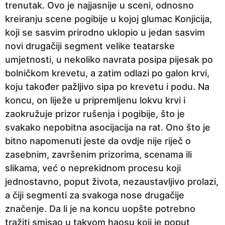
trenutak. Ovo je najjasnije u sceni, odnosno
kreiranju scene pogibije u kojoj glumac Konjicija,
koji se sasvim prirodno uklopio u jedan sasvim
novi drugačiji segment velike teatarske
umjetnosti, u nekoliko navrata posipa pijesak po
bolničkom krevetu, a zatim odlazi po galon krvi,
koju također pažljivo sipa po krevetu i podu. Na
koncu, on liježe u pripremljenu lokvu krvi i
zaokružuje prizor rušenja i pogibije, što je
svakako nepobitna asocijacija na rat. Ono što je
bitno napomenuti jeste da ovdje nije riječ o
zasebnim, završenim prizorima, scenama ili
slikama, već o neprekidnom procesu koji
jednostavno, poput života, nezaustavljivo prolazi,
a čiji segmenti za svakoga nose drugačije
značenje. Da li je na koncu uopšte potrebno
tražiti smisao u takvom haosu koji je poput