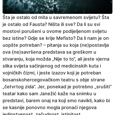
Šta je ostalo od mita u savremenom svijetu? Šta
je ostalo od Fausta? Ništa ili sve? Da li su svi
mostovi porušeni u ovome podijeljenom svijetu
bez istine? Gdje se krije Mefisto? Da li nam je on
uopšte potreban? – pitanja su koja (ne)postavlja
ova (ne)savršena predstava sa greškom u
stvaranju, koja možda „Nije to to“, ali jeste vjerna
slika svijeta sačinjenog od medicinskih kuta i
vojničkih čizmi, i jeste izazov koji je potreban
bosanskohercegovačkom teatru s obje strane
„četvrtog zida“. Jer, ponekad je potrebno „srušiti“
teatar kako sam Janežić kaže na snimku u
predstavi, barem onaj na koji smo navikli, kako bi
se kasnije ponovno mogla pronaći njegova
jedinstvenost, začudnost, istinitost.