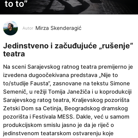
o
to to”
d
i
n
Mirza Skenderagić
Autor
a
p
Jedinstveno i začuđujuće „rušenje“
r
teatra
i
Na sceni Sarajevskog ratnog teatra premijerno je
j
izvedena dugoočekivana predstava „Nije to
e
to/studije Fausta“, zasnovane na tekstu Simone
5
Semenič, u režiji Tomija Janežiča i u koprodukciji
g
Sarajevskog ratog teatra, Kraljevskog pozorišta
o
Zetski Dom sa Cetinja, Beogradskog dramskog
d
pozorišta i Festivala MESS. Dakle, već u samom
i
produkcijskom smislu jasno je da je riječ o
n
jedinstvenom teatarskom ostvarenju koje
a