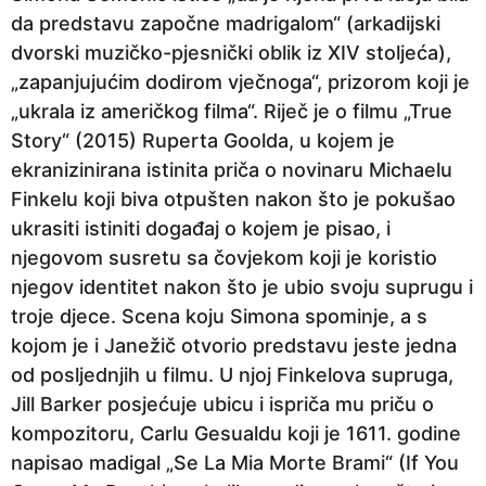
da predstavu započne madrigalom“ (arkadijski
dvorski muzičko-pjesnički oblik iz XIV stoljeća),
„zapanjujućim dodirom vječnoga“, prizorom koji je
„ukrala iz američkog filma“. Riječ je o filmu „True
Story“ (2015) Ruperta Goolda, u kojem je
ekranizinirana istinita priča o novinaru Michaelu
Finkelu koji biva otpušten nakon što je pokušao
ukrasiti istiniti događaj o kojem je pisao, i
njegovom susretu sa čovjekom koji je koristio
njegov identitet nakon što je ubio svoju suprugu i
troje djece. Scena koju Simona spominje, a s
kojom je i Janežič otvorio predstavu jeste jedna
od posljednjih u filmu. U njoj Finkelova supruga,
Jill Barker posjećuje ubicu i ispriča mu priču o
kompozitoru, Carlu Gesualdu koji je 1611. godine
napisao madigal „Se La Mia Morte Brami“ (If You