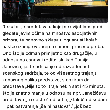
Rezultat je predstava u kojoj se svijet lomi pred
gledateljevim očima na mnoštvo asocijativnih
prizora, te ponovno sklapa u zgusnusti kolaž
nastao iz improvizacija u samom procesu proba.
Ono što je odmah primijetno kao drugačije, u
odnosu na osnovni rediteljski kod Tomija
Janežiča, jeste odricanje od razvedenosti
scenskog sadržaja, te od višesatnog trajanja
konačnog oblika predstave, s obzirom da
predstava „Nije to to“ traje nekih sat i 45 minuta,
što je znatno manje u odnosu na npr. Janežičevu
predstavu „Tri sestre“ od četiri, „Galeb“ od sedam
ili pak ostvarenje „še ni naslova“ / „još bez