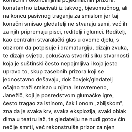
konstantno izbacivati iz takvog, bjesomučnog, ali
na koncu pasivnog traganja za smislom jer taj
konačni smisao gledatelji ne stvaraju sami, već ih
za njih pripremaju pisci, reditelji i glumci. Reditelj,
kao centralni stvaralački glas u ovome djelu, s
obzirom da potpisuje i dramaturgiju, dizajn zvuka,
te dizajn svjetla, pokušava stvoriti sliku stvarnosti
koja je suštinski često nepojmljiva i koja jeste
upravo to, skup zasebnih prizora koji se
jednostavno dešavaju, dok čovjek/gledatelj
očajno traži smisao u njima. Istovremeno,
Janežič, koji je posredstvom glumačke igre,
često tragao za istinom, čak i onom „zbiljskom“,
zna da je svaka krv, svaka eksplozija, svaki oblak
dima u teatru laž, te gledatelju ne nudi gotov čin
nečije smrti, već rekonstruiše prizor za njen