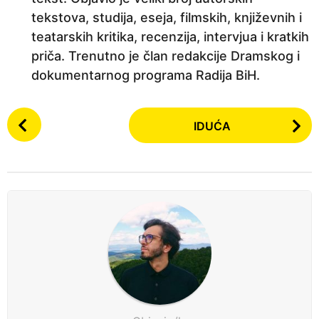
tekstova, studija, eseja, filmskih, književnih i
teatarskih kritika, recenzija, intervjua i kratkih
priča. Trenutno je član redakcije Dramskog i
dokumentarnog programa Radija BiH.
P
IDUĆA
o
s
t
P
a
g
i
n
a
t