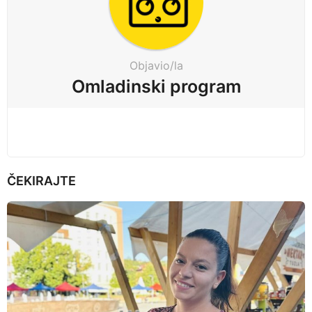
n
a
t
Objavio/la
i
Omladinski program
o
n
ČEKIRAJTE