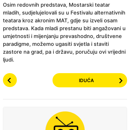
Osim redovnih predstava, Mostarski teatar
mladih, sudjelujelovali su u Festivalu alternativnih
teatara kroz akronim MAT, gdje su izveli osam
predstava. Kada mladi prestanu biti angažovani u
umjetnosti i mijenjanju prevashodno, društvene
paradigme, možemo ugasiti svjetla i staviti
zastore na grad, pa i državu, poručuju ovi vrijedni
ljudi.
P
IDUĆA
o
s
t
P
a
g
i