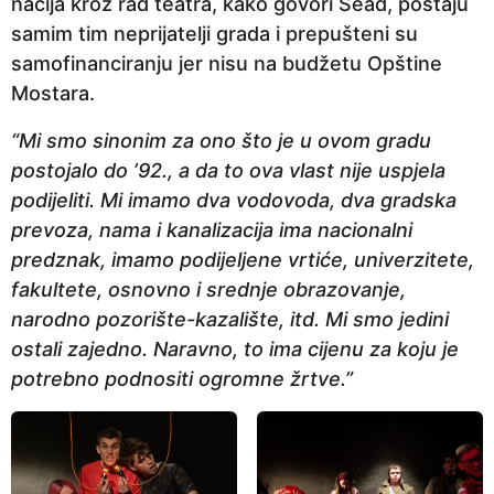
nacija kroz rad teatra, kako govori Sead, postaju
samim tim neprijatelji grada i prepušteni su
samofinanciranju jer nisu na budžetu Opštine
Mostara.
“Mi smo sinonim za ono što je u ovom gradu
postojalo do ’92., a da to ova vlast nije uspjela
podijeliti. Mi imamo dva vodovoda, dva gradska
prevoza, nama i kanalizacija ima nacionalni
predznak, imamo podijeljene vrtiće, univerzitete,
fakultete, osnovno i srednje obrazovanje,
narodno pozorište-kazalište, itd. Mi smo jedini
ostali zajedno. Naravno, to ima cijenu za koju je
potrebno podnositi ogromne žrtve.”