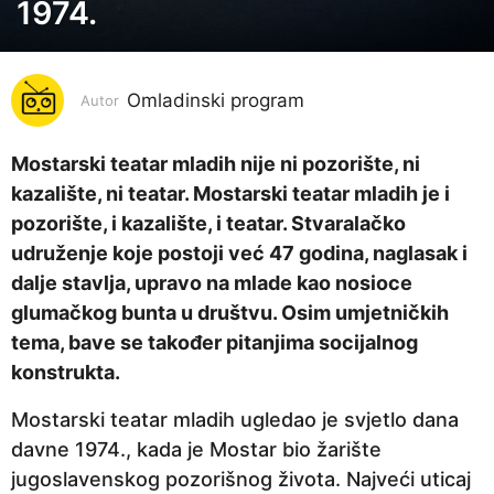
o
1974.
d
i
n
Omladinski program
Autor
a
p
Mostarski teatar mladih nije ni pozorište, ni
r
kazalište, ni teatar. Mostarski teatar mladih je i
i
pozorište, i kazalište, i teatar. Stvaralačko
j
udruženje koje postoji već 47 godina, naglasak i
e
dalje stavlja, upravo na mlade kao nosioce
5
glumačkog bunta u društvu. Osim umjetničkih
g
tema, bave se također pitanjima socijalnog
o
konstrukta.
d
Mostarski teatar mladih ugledao je svjetlo dana
i
davne 1974., kada je Mostar bio žarište
n
jugoslavenskog pozorišnog života. Najveći uticaj
a