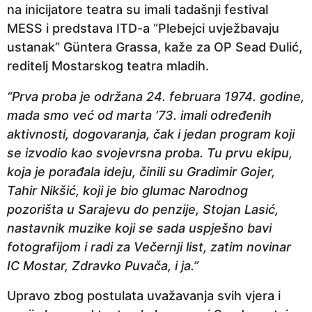
na inicijatore teatra su imali tadašnji festival
p
MESS i predstava ITD-a “Plebejci uvježbavaju
r
ustanak” Güntera Grassa, kaže za OP Sead Đulić,
i
reditelj Mostarskog teatra mladih.
j
e
“Prva proba je održana 24. februara 1974. godine,
mada smo već od marta ’73. imali određenih
aktivnosti, dogovaranja, čak i jedan program koji
se izvodio kao svojevrsna proba. Tu prvu ekipu,
koja je porađala ideju, činili su Gradimir Gojer,
Tahir Nikšić, koji je bio glumac Narodnog
pozorišta u Sarajevu do penzije, Stojan Lasić,
nastavnik muzike koji se sada uspješno bavi
fotografijom i radi za Večernji list, zatim novinar
IC Mostar, Zdravko Puvača, i ja.”
Upravo zbog postulata uvažavanja svih vjera i