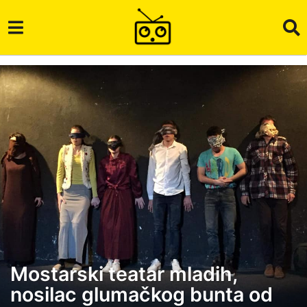
Mostarski teatar mladih,
5
nosilac glumačkog bunta od
g