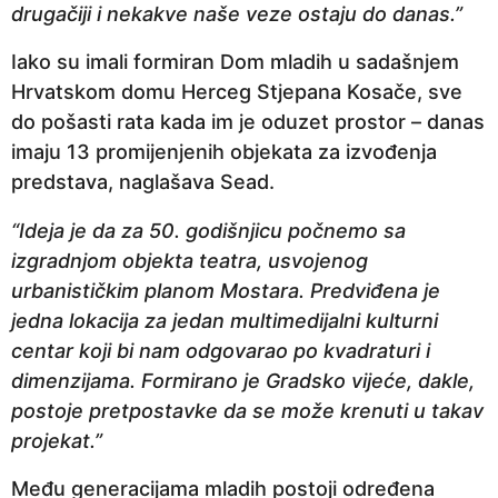
drugačiji i nekakve naše veze ostaju do danas.”
Iako su imali formiran Dom mladih u sadašnjem
Hrvatskom domu Herceg Stjepana Kosače, sve
do pošasti rata kada im je oduzet prostor – danas
imaju 13 promijenjenih objekata za izvođenja
predstava, naglašava Sead.
“Ideja je da za 50. godišnjicu počnemo sa
izgradnjom objekta teatra, usvojenog
urbanističkim planom Mostara. Predviđena je
jedna lokacija za jedan multimedijalni kulturni
centar koji bi nam odgovarao po kvadraturi i
dimenzijama. Formirano je Gradsko vijeće, dakle,
postoje pretpostavke da se može krenuti u takav
projekat.”
Među generacijama mladih postoji određena