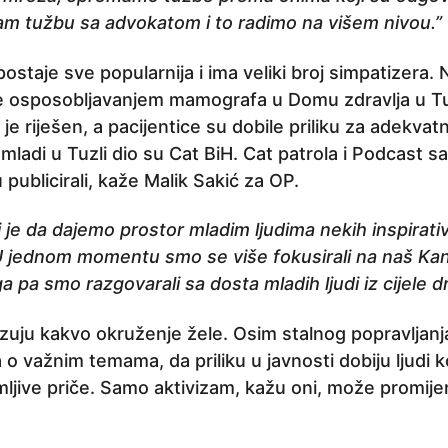
mam tužbu sa advokatom i to radimo na višem nivou.”
ostaje sve popularnija i ima veliki broj simpatizera. N
 je osposobljavanjem mamografa u Domu zdravlja u Tu
je riješen, a pacijentice su dobile priliku za adekva
 mladi u Tuzli dio su Cat BiH. Cat patrola i Podcast s
 publicirali, kaže Malik Sakić za OP.
lj je da dajemo prostor mladim ljudima nekih inspirati
H. U jednom momentu smo se više fokusirali na naš Kan
ga pa smo razgovarali sa dosta mladih ljudi iz cijele d
zuju kakvo okruženje žele. Osim stalnog popravljanja
 o važnim temama, da priliku u javnosti dobiju ljudi ko
imljive priče. Samo aktivizam, kažu oni, može promijen