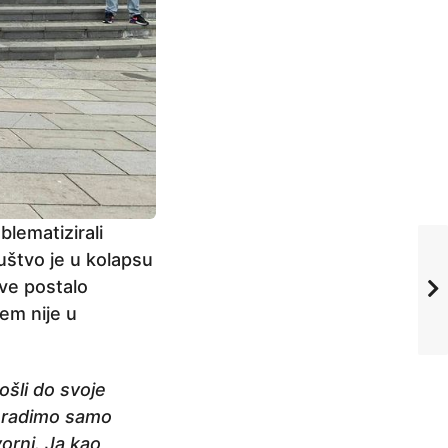
blematizirali
uštvo je u kolapsu
sve postalo
em nije u
ošli do svoje
e radimo samo
rni. Ja kao