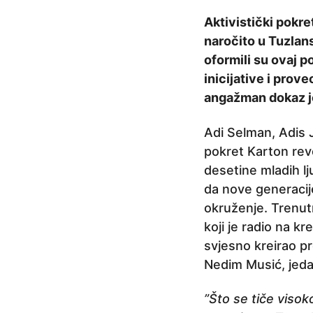
r
Aktivistički pokre
i
naročito u Tuzlans
j
oformili su ovaj p
e
inicijative i prove
5
angažman dokaz je
g
o
Adi Selman, Adis J
d
pokret Karton revol
i
desetine mladih lj
n
da nove generacije
a
okruženje. Trenut
p
koji je radio na kr
r
svjesno kreirao pr
i
Nedim Musić, jeda
j
”Što se tiče visok
e