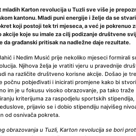
t mladih Karton revolucija u Tuzli sve više je prepoz
kom kantonu. Mladi puni energije i želje da se stvari
okret koji postoji tek tri mjeseca, a već je pokrenuo 
o akcije koje su imale za cilj podizanje društvene svij
 da građanski pritisak na nadležne daje rezultate.
ahić i Nedim Musić prije nekoliko mjeseci formirali su
ucija. Njihova želja je vratiti vjeru u pravednije druš
udi na različite društveno korisne akcije. Došao je tr
 počnu pobjeđivati i inicirati promjene kako bi stvor
no im je u fokusu visoko obrazovanje, pa tako traž
eiranju kriterijuma za raspodjelu sportskih stipendija,
eduslove, prijavio se i dobio stipendiju najvišeg niv
n od osnivača pokreta.
og obrazovanja u Tuzli, Karton revolucija se bori proti