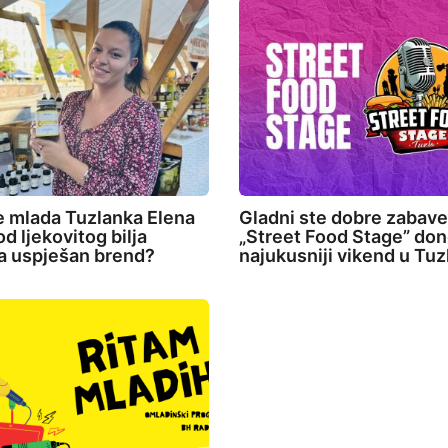
e mlada Tuzlanka Elena
Gladni ste dobre zabav
d ljekovitog bilja
„Street Food Stage” don
la uspješan brend?
najukusniji vikend u Tuz