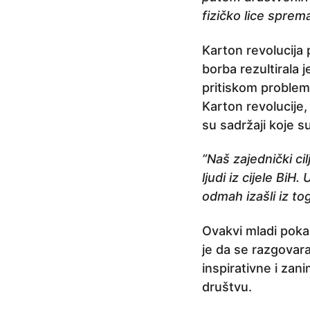
fizičko lice spre
Karton revolucija p
borba rezultirala
pritiskom problem 
Karton revolucije,
su sadržaji koje su
”Naš zajednički ci
ljudi iz cijele Bi
odmah izašli iz to
Ovakvi mladi poka
je da se razgovara
inspirativne i zan
društvu.