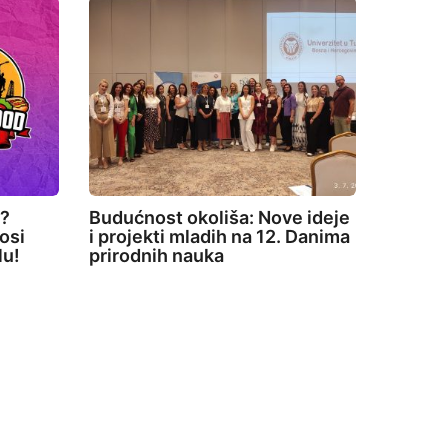
e?
Budućnost okoliša: Nove ideje
osi
i projekti mladih na 12. Danima
lu!
prirodnih nauka