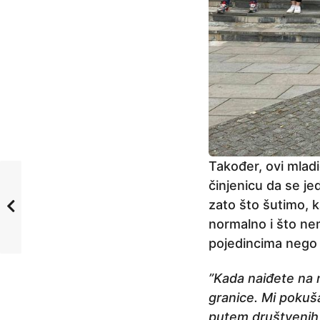
Također, ovi mladi
činjenicu da se je
zato što šutimo, k
normalno i što ne
pojedincima nego 
”Kada naiđete na n
granice. Mi pokuš
putem društvenih