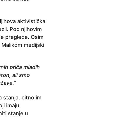
jihova aktivistička
zli. Pod njihovim
tne preglede. Osim
a Malikom medijski
vnih priča mladih
ton, ali smo
ržave.”
 stanja, bitno im
ji imaju
iti stanje u