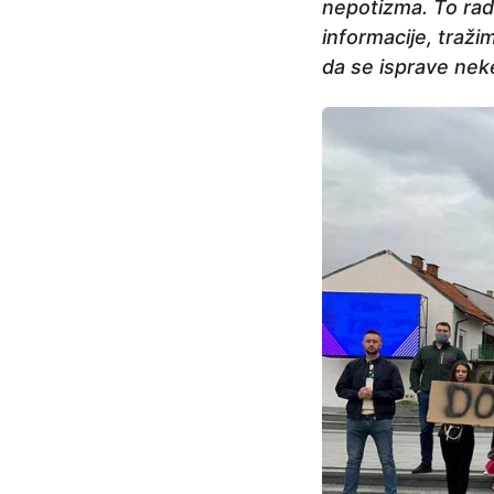
nepotizma. To rad
informacije, traž
da se isprave neke