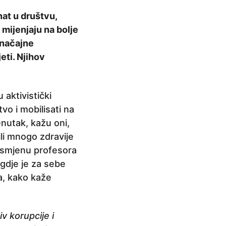
nat u društvu,
 mijenjaju na bolje
značajne
eti. Njihov
 aktivistički
tvo i mobilisati na
enutak, kažu oni,
ili mnogo zdravije
e smjenu profesora
 gdje je za sebe
oa, kako kaže
v korupcije i