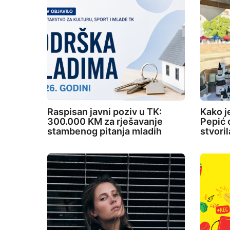
o
n
Raspisan javni poziv u TK:
Kako j
300.000 KM za rješavanje
Pepić o
stambenog pitanja mladih
stvori