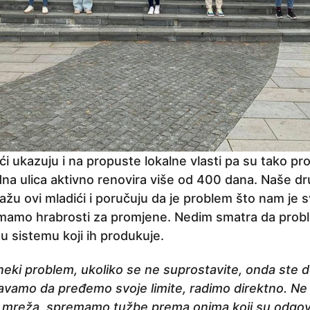
ći ukazuju i na propuste lokalne vlasti pa su tako pro
dna ulica aktivno renovira više od 400 dana. Naše dr
ažu ovi mladići i poručuju da je problem što nam je 
mamo hrabrosti za promjene. Nedim smatra da probl
u sistemu koji ih produkuje.
eki problem, ukoliko se ne suprostavite, onda ste d
avamo da pređemo svoje limite, radimo direktno. N
 mreža, spremamo tužbe prema onima koji su odgovo