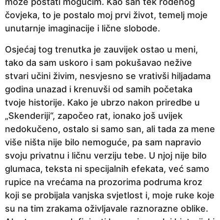
može postati mogućim. Kao san tek rođenog
čovjeka, to je postalo moj prvi život, temelj moje
unutarnje imaginacije i lične slobode.
Osjećaj tog trenutka je zauvijek ostao u meni,
tako da sam uskoro i sam pokušavao nežive
stvari učini živim, nesvjesno se vrativši hiljadama
godina unazad i krenuvši od samih početaka
tvoje historije. Kako je ubrzo nakon priredbe u
„Skenderiji“, započeo rat, ionako još uvijek
nedokučeno, ostalo si samo san, ali tada za mene
više ništa nije bilo nemoguće, pa sam napravio
svoju privatnu i ličnu verziju tebe. U njoj nije bilo
glumaca, teksta ni specijalnih efekata, već samo
rupice na vrećama na prozorima podruma kroz
koji se probijala vanjska svjetlost i, moje ruke koje
su na tim zrakama oživljavale raznorazne oblike.