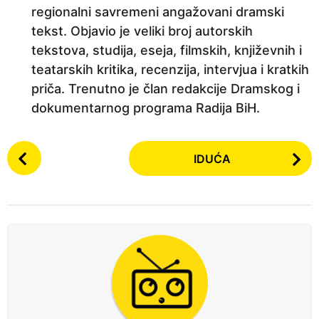
regionalni savremeni angažovani dramski
tekst. Objavio je veliki broj autorskih
tekstova, studija, eseja, filmskih, književnih i
teatarskih kritika, recenzija, intervjua i kratkih
priča. Trenutno je član redakcije Dramskog i
dokumentarnog programa Radija BiH.
P
IDUĆA
o
s
t
P
a
g
i
n
a