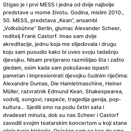
Stigao je i prvi MESS i jedna od dvije najbolje
predstave u mome životu. Godina, mislim 2010.,
50. MESS, predstava „Kean“, ansambl
„Volksbühne“ Berlin, glumac Alexander Scheer,
reditelj Frank Castorf. Imao sam dvije
akreditacije, jednu koja me slijedovala i drugu
koju sam pusudio kako bi uveo svoju tadašnju
djevojku. Nisam pretjerano razmišljao šta i zašto
gledam, osim kada sam pokušavao ispasti
pametan i impresionirati djevojku čudnim riječima:
Alexandre Dumas, Die Hamletmaschine, Heiner
Müller, razvratnik Edmund Kean, Shakespearea,
vodvilj, songovi, raspeće, tragedija genija, pop-
kultura… Sjedili smo na podu četiri sata i
dvadeset minuta, dok su nas Scheer i Castorf
zavodili svojim teatarskim koncertom u koji stane
cijela tvoja historija. Osjećao sam se kao da smo