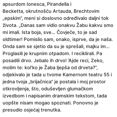
apsurdom Ionesca, Pirandella i
Becketta, okrutnošću Artauda, Brechtovim
„epskim“, meni si doslovno određivalo daljni tok
života. „Danas sam vidio onakvu Žabu kakvu smo
mi imali. Ista boja, sve… Čovječe, to je sad
oldtimer! Pomislio sam, onako, isprve, da je naša.
Onda sam se sjetio da su je sprešali, majku im…
Proglasili je krupnim otpadom. I reciklirali. Pa
posadili drvo. Jebalo ih drvo! ‘Ajde reci, Zeko,
molim te: kol’ko je Žaba ljepša od drveta?“,
odjekivalo je tada u tvome Kamernom teatru 55 i
jedna tvoja „brijačnica“ je postala i moj prostor
otkrovljenja, što, oduševljen glumačkom
izvedbom i napisanim dramskim tekstom, tada
uopšte nisam mogao spoznati. Ponovno je
presudio osjećaj trenutka.