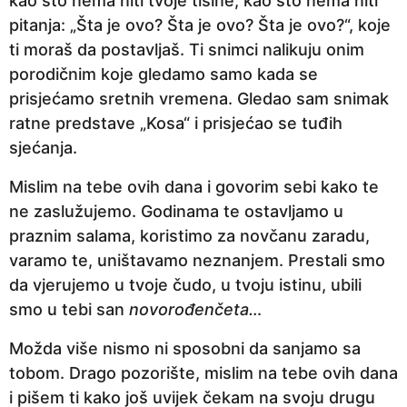
kao što nema niti tvoje tišine, kao što nema niti
pitanja: „Šta je ovo? Šta je ovo? Šta je ovo?“, koje
ti moraš da postavljaš. Ti snimci nalikuju onim
porodičnim koje gledamo samo kada se
prisjećamo sretnih vremena. Gledao sam snimak
ratne predstave „Kosa“ i prisjećao se tuđih
sjećanja.
Mislim na tebe ovih dana i govorim sebi kako te
ne zaslužujemo. Godinama te ostavljamo u
praznim salama, koristimo za novčanu zaradu,
varamo te, uništavamo neznanjem. Prestali smo
da vjerujemo u tvoje čudo, u tvoju istinu, ubili
smo u tebi san
novorođenčeta…
Možda više nismo ni sposobni da sanjamo sa
tobom. Drago pozorište, mislim na tebe ovih dana
i pišem ti kako još uvijek čekam na svoju drugu