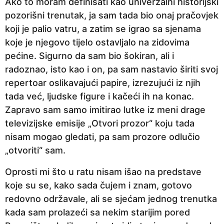
Ako to moram definisati kao univerzalni historijski
pozorišni trenutak, ja sam tada bio onaj pračovjek
koji je palio vatru, a zatim se igrao sa sjenama
koje je njegovo tijelo ostavljalo na zidovima
pećine. Sigurno da sam bio šokiran, ali i
radoznao, isto kao i on, pa sam nastavio širiti svoj
repertoar oslikavajući papire, izrezujući iz njih
tada već, ljudske figure i kačeći ih na konac.
Zapravo sam samo imitirao lutke iz meni drage
televizijske emisije „Otvori prozor“ koju tada
nisam mogao gledati, pa sam prozore odlučio
„otvoriti“ sam.
Oprosti mi što u ratu nisam išao na predstave
koje su se, kako sada čujem i znam, gotovo
redovno održavale, ali se sjećam jednog trenutka
kada sam prolazeći sa nekim starijim pored