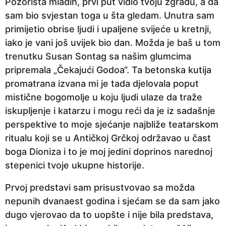
Pozorišta mladih, prvi put vidio tvoju zgradu, a da
sam bio svjestan toga u šta gledam. Unutra sam
primijetio obrise ljudi i upaljene svijeće u kretnji,
iako je vani još uvijek bio dan. Možda je baš u tom
trenutku Susan Sontag sa našim glumcima
pripremala „Čekajući Godoa“. Ta betonska kutija
promatrana izvana mi je tada djelovala poput
mistične bogomolje u koju ljudi ulaze da traže
iskupljenje i katarzu i mogu reći da je iz sadašnje
perspektive to moje sjećanje najbliže teatarskom
ritualu koji se u Antičkoj Grčkoj održavao u čast
boga Dioniza i to je moj jedini doprinos narednoj
stepenici tvoje ukupne historije.
Prvoj predstavi sam prisustvovao sa možda
nepunih dvanaest godina i sjećam se da sam jako
dugo vjerovao da to uopšte i nije bila predstava,