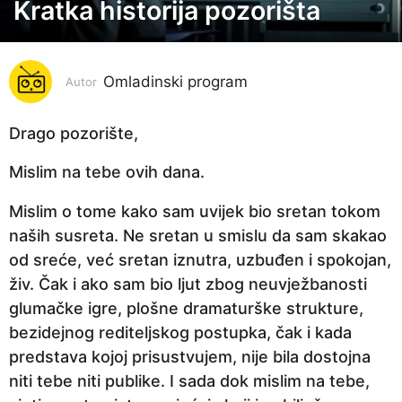
Kratka historija pozorišta
6
g
o
Omladinski program
d
Autor
i
n
Drago pozorište,
a
Mislim na tebe ovih dana.
p
r
Mislim o tome kako sam uvijek bio sretan tokom
i
naših susreta. Ne sretan u smislu da sam skakao
j
od sreće, već sretan iznutra, uzbuđen i spokojan,
e
živ. Čak i ako sam bio ljut zbog neuvježbanosti
6
glumačke igre, plošne dramaturške strukture,
g
bezidejnog rediteljskog postupka, čak i kada
o
predstava kojoj prisustvujem, nije bila dostojna
d
niti tebe niti publike. I sada dok mislim na tebe,
i