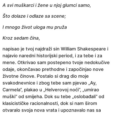
A svi muškarci i žene u njoj glumci samo,
Što dolaze i odlaze sa scene;
I mnogo život uloga mu pruža
Kroz sedam čina
,
napisao je tvoj najdraži sin William Shakespeare i
najavio naredni historijski period, i za tebe i za
mene. Otkrivao sam postepeno tvoje nedokučive
odaje, okončavao prethodne i započinjao nove
životne činove. Postalo si drag dio moje
svakodnevnice i zbog tebe sam pjevao „Ay,
Carmela“, plakao u „Helverovoj noći“, „umirao
muški“ od smijeha. Dok su tebe „oslobađali“ od
klasicističke racionalnosti, dok si nam širom
otvaralo svoja nova vrata i upoznavalo nas sa