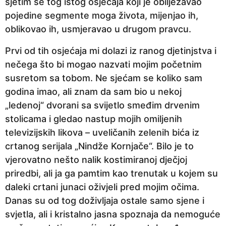
sjetim se tog istog osjećaja koji je obilježavao
n
pojedine segmente moga života, mijenjao ih,
a
oblikovao ih, usmjeravao u drugom pravcu.
p
Prvi od tih osjećaja mi dolazi iz ranog djetinjstva i
r
nečega što bi mogao nazvati mojim početnim
i
susretom sa tobom. Ne sjećam se koliko sam
j
godina imao, ali znam da sam bio u nekoj
e
„ledenoj“ dvorani sa svijetlo smeđim drvenim
stolicama i gledao nastup mojih omiljenih
televizijskih likova – uveličanih zelenih bića iz
crtanog serijala „Nindže Kornjače“. Bilo je to
vjerovatno nešto nalik kostimiranoj dječjoj
priredbi, ali ja ga pamtim kao trenutak u kojem su
daleki crtani junaci oživjeli pred mojim očima.
Danas su od tog doživljaja ostale samo sjene i
svjetla, ali i kristalno jasna spoznaja da nemoguće