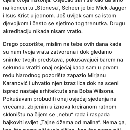
na koncertu „Stonesa“, Scheer je bio Mick Jagger
i Isus Krist u jednom. Još uvijek sam sa istom
djevojkom i često se sjetimo tog trenutka. Drugu
akreditaciju nikada nisam vratio.
Drago pozorište, mislim na tebe ovih dana kada
su nam tvoja vrata zatvorena i dok gledamo
snimke tvojih predstava, pokušavajući barem na
sekundu vratiti onaj osjećaj kada sam u prvom
redu Narodnog pozorišta zapazio Mirjanu
Karanović i uhvatio njen izraz lica dok na sceni
ispred nastaje arhitektuta sna Boba Wilsona.
Pokušavam probuditi onaj osjećaj sjedenja na
vrećama, zbijenim u iznova kreiranom ratnom
skloništu na čijem se „nebu“ rađa i raspada
bajkoviti svijet „Tajne džema od malina“. Nema ga,