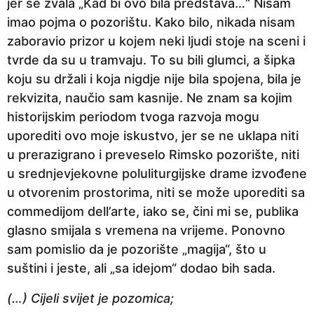
jer se zvala „Kad bi ovo bila predstava…“ Nisam
imao pojma o pozorištu. Kako bilo, nikada nisam
zaboravio prizor u kojem neki ljudi stoje na sceni i
tvrde da su u tramvaju. To su bili glumci, a šipka
koju su držali i koja nigdje nije bila spojena, bila je
rekvizita, naučio sam kasnije. Ne znam sa kojim
historijskim periodom tvoga razvoja mogu
uporediti ovo moje iskustvo, jer se ne uklapa niti
u prerazigrano i preveselo Rimsko pozorište, niti
u srednjevjekovne poluliturgijske drame izvođene
u otvorenim prostorima, niti se može uporediti sa
commedijom dell’arte, iako se, čini mi se, publika
glasno smijala s vremena na vrijeme. Ponovno
sam pomislio da je pozorište „magija“, što u
suštini i jeste, ali „sa idejom“ dodao bih sada.
(…) Cijeli svijet je pozomica;