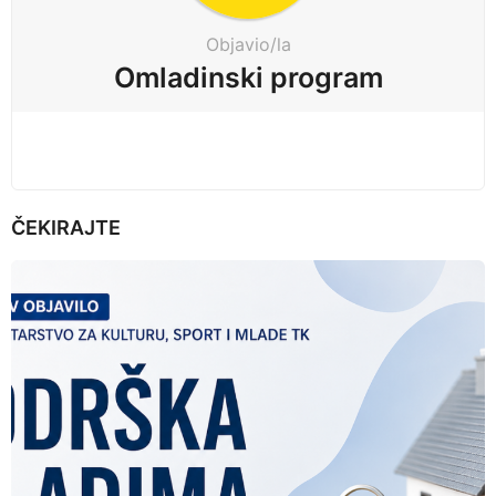
t
Objavio/la
i
Omladinski program
o
n
ČEKIRAJTE