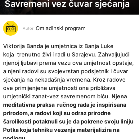
Savremeni vez čuvar sjećanja
6
g
o
Omladinski program
d
Autor
i
n
Viktorija Banda je umjetnica iz Banja Luke
a
koja trenutno živi i radi u Sarajevu. Zahvaljujući
p
njenoj ljubavi prema vezu ova umjetnost opstaje,
r
a njeni radovi su svojevrstan podsjetnik i čuvar
i
sjećanja na nekadašnja vremena. Kroz radove
j
ove primijenjene umjetnosti ona približava
e
umjetnički zanat-vez savremenom biću.
Njena
6
meditativna praksa ručnog rada je inspirisana
g
prirodom, a radovi koji su odraz prirodne
o
šarolikosti potaknuli su je da pokrene svoju liniju
d
Potka koja tehniku vezenja materijalizira na
i
podlogu.