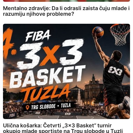
Mentalno zdravlje: Da li odrasli zaista čuju mlade i
razumiju njihove probleme?
Ulična košarka: Četvrti „3×3 Basket” turnir
okupio mlade sportiste na Trgu slobode u Tuzli