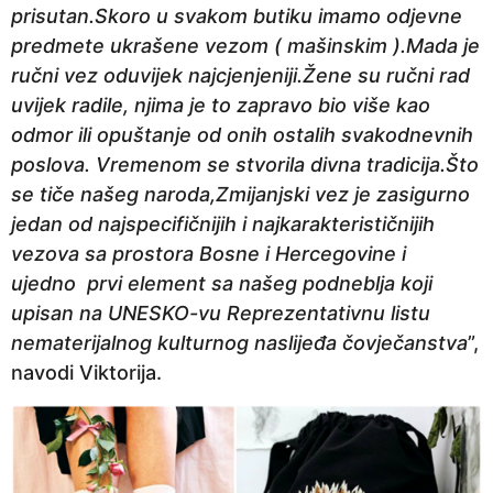
prisutan.Skoro u svakom butiku imamo odjevne
predmete ukrašene vezom ( mašinskim ).Mada je
ručni vez oduvijek najcjenjeniji.Žene su ručni rad
uvijek radile, njima je to zapravo bio više kao
odmor ili opuštanje od onih ostalih svakodnevnih
poslova. Vremenom se stvorila divna tradicija.Što
se tiče našeg naroda,Zmijanjski vez je zasigurno
jedan od najspecifičnijih i najkarakterističnijih
vezova sa prostora Bosne i Hercegovine i
ujedno prvi element sa našeg podneblja koji
upisan na UNESKO-vu Reprezentativnu listu
nematerijalnog kulturnog naslijeđa čovječanstva
”,
navodi Viktorija.