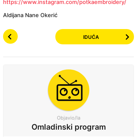
https://www.instagram.com/potkaembroidery/
Aldijana Nane Okerić
P
IDUĆA
o
s
t
P
a
g
i
n
a
t
Objavio/la
i
Omladinski program
o
n