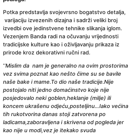
n
Potka predstavlja svojevrsno bogatstvo detalja,
a
varijaciju izvezenih dizajna i sadrži veliki broj
p
izvedbi ove jedinstvene tehnike slikanja iglom.
r
Vezenjem Banda radi na očuvanju vrijednosti
i
tradicijske kulture kao i oživljavanju prikaza iz
j
prirode kroz dekorativni ručni rad.
e
‘
’Mislim da nam je generalno na ovim prostorima
vez svima poznat kao nešto čime su se bavile
naše bake i mame.To dio naše tradicije.Nije
postojalo niti jedno domaćinstvo koje nije
posjedovalo neki goblen,heklanje (milje) ili
koncem ukrašenu odjeću,posteljinu…Iako većina
tih rukotvorina danas stoji zatvorena po
ladicama,zaboravljena i skrivena od pogleda jer
kao nije u modi,vez je itekako svuda