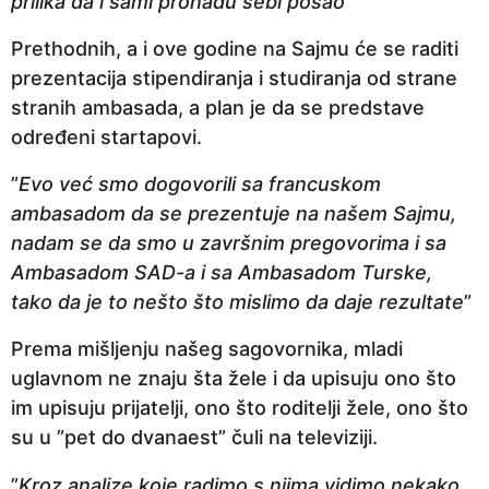
prilika da i sami pronađu sebi posao
”
Prethodnih, a i ove godine na Sajmu će se raditi
prezentacija stipendiranja i studiranja od strane
stranih ambasada, a plan je da se predstave
određeni startapovi.
”
Evo već smo dogovorili sa francuskom
ambasadom da se prezentuje na našem Sajmu,
nadam se da smo u završnim pregovorima i sa
Ambasadom SAD-a i sa Ambasadom Turske,
tako da je to nešto što mislimo da daje rezultate
”
Prema mišljenju našeg sagovornika, mladi
uglavnom ne znaju šta žele i da upisuju ono što
im upisuju prijatelji, ono što roditelji žele, ono što
su u ”pet do dvanaest” čuli na televiziji.
”
Kroz analize koje radimo s njima vidimo nekako