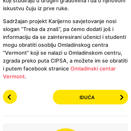
koji studiraju u drugim gradovima i da o njihovom
iskustvu čuju iz prve ruke.
Sadržajan projekt Karijerno savjetovanje nosi
slogan ”Treba da znaš”, pa ćemo dodati još i
informaciju da se zainteresirani učenici i studenti
mogu obratiti osoblju Omladinskog centra
”Vermont” koji se nalazi u Omladinskom centru,
zgrada preko puta CIPSA, a možete im se obratiti
i putem facebook stranice
Omladinski centar
Vermont
.
P
IDUĆA
o
s
t
P