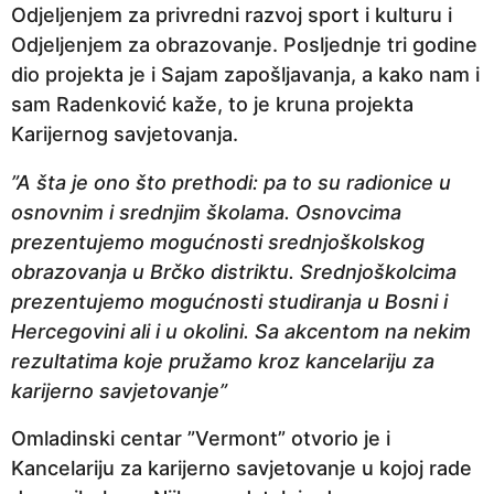
Odjeljenjem za privredni razvoj sport i kulturu i
a
Odjeljenjem za obrazovanje. Posljednje tri godine
p
dio projekta je i Sajam zapošljavanja, a kako nam i
r
sam Radenković kaže, to je kruna projekta
i
Karijernog savjetovanja.
j
e
”A šta je ono što prethodi: pa to su radionice u
osnovnim i srednjim školama. Osnovcima
prezentujemo mogućnosti srednjoškolskog
obrazovanja u Brčko distriktu. Srednjoškolcima
prezentujemo mogućnosti studiranja u Bosni i
Hercegovini ali i u okolini. Sa akcentom na nekim
rezultatima koje pružamo kroz kancelariju za
karijerno savjetovanje”
Omladinski centar ”Vermont” otvorio je i
Kancelariju za karijerno savjetovanje u kojoj rade