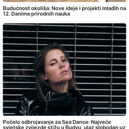
Budućnost okoliša: Nove ideje i projekti mladih na
12. Danima prirodnih nauka
Počelo odbrojavanje za Sea Dance: Najveće
svjetske zvijezde stižu u Budvu, ulaz slobodan uz