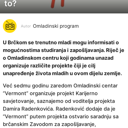
to?
g
o
d
i
Omladinski program
Autor
n
a
U Brčkom se trenutno mladi mogu informisati o
p
mogućnostima studiranja i zapošljavanja. Riječ je
r
o Omladinskom centru koji godinama unazad
i
organizuje različite projekte čiji je cilj
j
unapređenje života mladih u ovom dijelu zemlje.
e
Već sedmu godinu zaredom Omladinski centar
7
”Vermont” organizuje projekt Karijerno
g
savjetovanje, saznajemo od voditelja projekta
o
Damira Radenkovića. Radenković dodaje da je
d
”Vermont” putem projekta ostvario saradnju sa
i
brčanskim Zavodom za zapošljavanje,
n