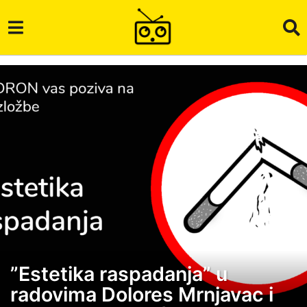
”Estetika raspadanja” u
7
radovima Dolores Mrnjavac i
g