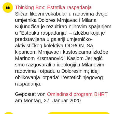
p
Thinking Box: Estetika raspadanja
r
Sličan likovni vokabular u radovima dvoje
i
umjetnika Dolores Mrnjavac i Milana
j
Kujundžića je rezultirao njihovim spajanjem
e
u “Estetiku raspadanja” – izložbu koja je
predstavljena u galeriji umjetničko-
aktivističkog kolektiva ODRON. Sa
kiparicom Mrnjavac i kustosicama izložbe
Marinom Krsmanović i Kasjom Jerlagić
smo razgovarali o ideologiji u Milanovim
radovima i otpadu u Doloresinim; ideji
oblikovanja 'otpada' i 'estetici' njegovog
raspadanja.
Gepostet von
Omladinski program BHRT
am Montag, 27. Januar 2020