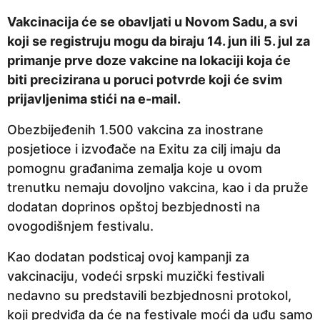
a
Vakcinacija će se obavljati u Novom Sadu, a svi
p
koji se registruju mogu da biraju 14. jun ili 5. jul za
r
primanje prve doze vakcine na lokaciji koja će
i
biti precizirana u poruci potvrde koji će svim
j
prijavljenima stići na e-mail.
e
Obezbijeđenih 1.500 vakcina za inostrane
posjetioce i izvođače na Exitu za cilj imaju da
pomognu građanima zemalja koje u ovom
trenutku nemaju dovoljno vakcina, kao i da pruže
dodatan doprinos opštoj bezbjednosti na
ovogodišnjem festivalu.
Kao dodatan podsticaj ovoj kampanji za
vakcinaciju, vodeći srpski muzički festivali
nedavno su predstavili bezbjednosni protokol,
koji predviđa da će na festivale moći da uđu samo