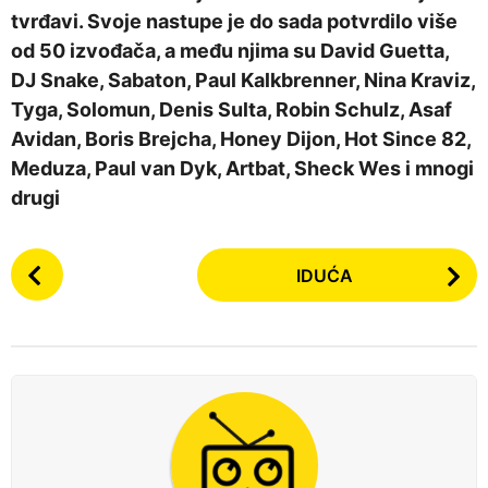
tvrđavi. Svoje nastupe je do sada potvrdilo više
od 50 izvođača, a među njima su David Guetta,
DJ Snake, Sabaton, Paul Kalkbrenner, Nina Kraviz,
Tyga, Solomun, Denis Sulta, Robin Schulz, Asaf
Avidan, Boris Brejcha, Honey Dijon, Hot Since 82,
Meduza, Paul van Dyk, Artbat, Sheck Wes i mnogi
drugi
P
IDUĆA
o
s
t
P
a
g
i