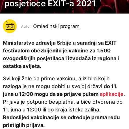
posjetioce EXIT-a 2021
g
o
d
i
Omladinski program
Autor
n
a
Ministarstvo zdravlja Srbije u saradnji sa EXIT
p
festivalom obezbijedilo je vakcine za 1.500
r
ovogodišnjih posjetilaca i izvođača iz regiona i
i
ostatka svijeta.
j
Svi koji žele da prime vakcinu, a iz bilo kojih
e
razloga je ne mogu dobiti u svojoj državi
do 11.
5
juna u 12:00 mogu da se prijave putem
aplikacije
.
g
Prijava je potpuno besplatna, a biće otvorena do
o
11. juna u 12:00 ili do kraja isteka zaliha.
d
Redoslijed vakcinacije se određuje prema redu
i
pristiglih prijava.
n