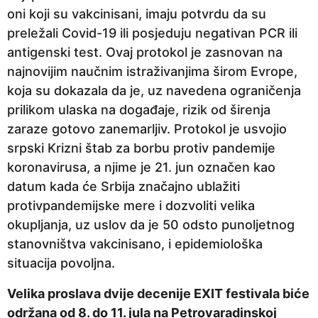
oni koji su vakcinisani, imaju potvrdu da su
preležali Covid-19 ili posjeduju negativan PCR ili
antigenski test. Ovaj protokol je zasnovan na
najnovijim naučnim istraživanjima širom Evrope,
koja su dokazala da je, uz navedena ograničenja
prilikom ulaska na događaje, rizik od širenja
zaraze gotovo zanemarljiv. Protokol je usvojio
srpski Krizni štab za borbu protiv pandemije
koronavirusa, a njime je 21. jun označen kao
datum kada će Srbija značajno ublažiti
protivpandemijske mere i dozvoliti velika
okupljanja, uz uslov da je 50 odsto punoljetnog
stanovništva vakcinisano, i epidemiološka
situacija povoljna.
Velika proslava dvije decenije EXIT festivala biće
održana od 8. do 11. jula na Petrovaradinskoj