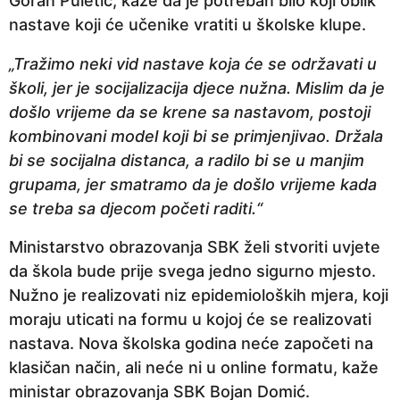
Goran Puletić, kaže da je potreban bilo koji oblik
nastave koji će učenike vratiti u školske klupe.
„Tražimo neki vid nastave koja će se održavati u
školi, jer je socijalizacija djece nužna. Mislim da je
došlo vrijeme da se krene sa nastavom, postoji
kombinovani model koji bi se primjenjivao. Držala
bi se socijalna distanca, a radilo bi se u manjim
grupama, jer smatramo da je došlo vrijeme kada
se treba sa djecom početi raditi.“
Ministarstvo obrazovanja SBK želi stvoriti uvjete
da škola bude prije svega jedno sigurno mjesto.
Nužno je realizovati niz epidemioloških mjera, koji
moraju uticati na formu u kojoj će se realizovati
nastava. Nova školska godina neće započeti na
klasičan način, ali neće ni u online formatu, kaže
ministar obrazovanja SBK Bojan Domić.