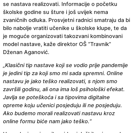
se nastava realizovati. Informacije o početku
a
školske godine su šture i još uvijek nema
p
zvaničnih odluka. Prosvjetni radnici smatraju da bi
r
bilo nabolje vratiti učenike u školske klupe, te da
i
je moguće organizovati takozvani kombinovani
j
model nastave, kaže direktor OŠ ”Travnik”
e
Dženan Aganović.
„Klasični tip nastave koji se vodio prije pandemije
je jedini tip za koji smo mi sada spremni. Online
nastavu je jako teško realizovati, s njom smo
završili godinu, ali ona ima loš psihološki efekat.
Javlja se poteškoća i sa tipovima digitalne
opreme koju učenici posjeduju ili ne posjeduju.
Ako budemo morali realizovati nastavu kroz
online formu biće nam jako teško.“