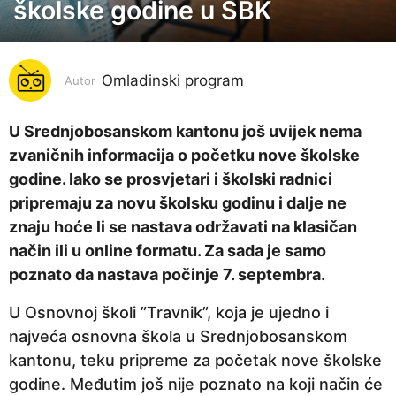
školske godine u SBK
g
o
d
i
Omladinski program
Autor
n
a
U Srednjobosanskom kantonu još uvijek nema
p
zvaničnih informacija o početku nove školske
r
godine. Iako se prosvjetari i školski radnici
i
pripremaju za novu školsku godinu i dalje ne
j
znaju hoće li se nastava održavati na klasičan
e
način ili u online formatu. Za sada je samo
6
poznato da nastava počinje 7. septembra.
g
U Osnovnoj školi ”Travnik”, koja je ujedno i
o
najveća osnovna škola u Srednjobosanskom
d
kantonu, teku pripreme za početak nove školske
i
godine. Međutim još nije poznato na koji način će
n