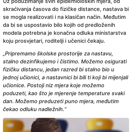
Uz poduzimanje svih epidemioloških mjera, od
skraćivanja časova do fizičke distance, nastava bi
se mogla realizovati i na klasičan način. Međutim
da bi se uspostavio bilo kojih od predloženih
modela potrebna je konačna odluka ministarstva
koju prosvjetari, roditelji i učenici čekaju.
„Pripremamo školske prostorije za nastavu,
stalno dezinfikujemo i čistimo. Možemo osigurati
fizičku distancu, jedan razred bi stalno bio u
jednoj učionici, a nastavnici bi bili ti koji bi mijenjali
učionice. Postoji niz mjera koje možemo
poduzeti, kao što je mjerenje temperature svaki
dan. Možemo preduzeti puno mjera, međutim
čekao odluku nadležnih.“