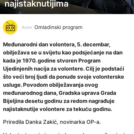
o
najistaknutijima
d
i
n
Omladinski program
Autor
a
p
Međunarodni dan volontera, 5. decembar,
r
obilježava se u svijetu kao podsjećanje na dan
i
kada je 1970. godine stvoren Program
j
Ujedinjenih nacija za volontere. Cilj je podstaći
e
što veći broj ljudi da ponude svoje volonterske
6
usluge. Povodom obilježavanja ovog
g
međunarodnog dana, Gradska uprava Grada
o
Bijeljina desetu godinu za redom nagrađuje
d
najistaknutije volontere za tekuću godinu.
i
Priredila Danka Zakić, novinarka OP-a.
n
a