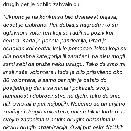
drugih pet je dobilo zahvalnicu.
“Ukupno je na konkursu bilo dvanaest prijava,
deset je izabrano. Pet dobijaju nagradu i to su
uglavnom volonteri koji su radili na poziv kol
centra. Kada je počela pandemija, Grad je
osnovao kol centar koji je pomagao licima koja su
bila posebna kategorija ili zaraženi, pa nisu mogli
sami sebi da pruže neku uslugu. Tako da smo mi
imali naše volontere i tada je bilo prijavljeno oko
80 volontera, a samo par njih je ostalo do
posljednjeg dana sa nama i pokazalo svoju
humanost i dobročinstvo na djelu, tako da smo
njih svrstali u pet najboljih. Nećemo da umanjimo
značaj ni drugih volontera, oni su bili volonteri na
svojim zadacima u nekim drugim oblastima u
okviru drugih organizacija. Ovaj put osim fizičkih