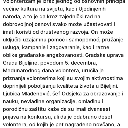
Volonterizam je izraz jednog od osnovnih principa
p
većine kultura na svijetu, kao i Ujedinjenih
r
naroda, a to je da kroz zajednički rad na
i
dobrovoljnoj osnovi svako može učestvovati i
j
imati koristi od društvenog razvoja. On može
e
uključiti uzajamnu pomoć i samopomoć, pružanje
usluga, kampanje i zagovaranje, kao i razne
oblike građanske angažovanosti. Gradska uprava
Grada Bijeljine, povodom 5. decembra,
Međunarodnog dana volontera, uručila je
priznanja volonterima koji su svojim aktivnostima
doprinijeli poboljšanju kvaliteta života u Bijeljini.
Ljubica Mlađenović, šef Odsjeka za obrazovanje i
nauku, nevladine organizacije, omladinu i
porodičnu zaštitu kaže da su imali dvanaest
prijava na konkursu, ali da je odabrano deset
volontera, od kojih je pet nagrađeno novčano, a