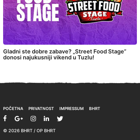
Gladni ste dobre zabave? „Street Food Stage”
donosi najukusniji vikend u Tuzlu!
POČETNA
PRIVATNOST
IMPRESSUM
BHRT
© 2026 BHRT / OP BHRT