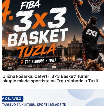
Ulična košarka: Četvrti „3×3 Basket” turnir
okupio mlade sportiste na Trgu slobode u Tuzli