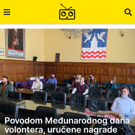
Povodom Međunarodnog dana
6
volontera, uručene nagrade
g