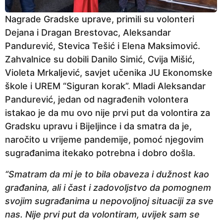
Nagrade Gradske uprave, primili su volonteri
Dejana i Dragan Brestovac, Aleksandar
Pandurević, Stevica Tešić i Elena Maksimović.
Zahvalnice su dobili Danilo Simić, Cvija Mišić,
Violeta Mrkaljević, savjet učenika JU Ekonomske
škole i UREM “Siguran korak”. Mladi Aleksandar
Pandurević, jedan od nagrađenih volontera
istakao je da mu ovo nije prvi put da volontira za
Gradsku upravu i Bijeljince i da smatra da je,
naročito u vrijeme pandemije, pomoć njegovim
sugrađanima itekako potrebna i dobro došla.
“Smatram da mi je to bila obaveza i dužnost kao
građanina, ali i čast i zadovoljstvo da pomognem
svojim sugrađanima u nepovoljnoj situaciji za sve
nas. Nije prvi put da volontiram, uvijek sam se