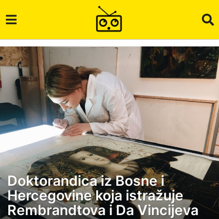
Doktorandica iz Bosne i
2
Hercegovine koja istražuje
g
o
Rembrandtova i Da Vincijeva