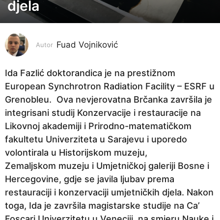
d
djela
i
n
e
Fuad Vojniković
Autor
p
r
Ida Fazlić doktorandica je na prestižnom
i
European Synchrotron Radiation Facility – ESRF u
j
Grenobleu. Ova nevjerovatna Brčanka završila je
e
integrisani studij Konzervacije i restauracije na
2
Likovnoj akademiji i Prirodno-matematičkom
g
fakultetu Univerziteta u Sarajevu i uporedo
o
volontirala u Historijskom muzeju,
d
Zemaljskom muzeju i Umjetničkoj galeriji Bosne i
i
Hercegovine, gdje se javila ljubav prema
n
restauraciji i konzervaciji umjetničkih djela. Nakon
e
toga, Ida je završila magistarske studije na Ca’
p
Foscari Univerzitetu u Veneciji, na smjeru Nauke i