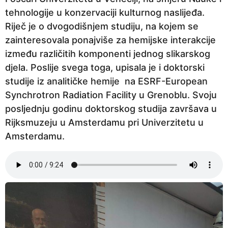
r
tehnologije u konzervaciji kulturnog naslijeđa.
i
Riječ je o dvogodišnjem studiju, na kojem se
j
zainteresovala ponajviše za hemijske interakcije
e
između različitih komponenti jednog slikarskog
djela. Poslije svega toga, upisala je i doktorski
studije iz analitičke hemije na ESRF-European
Synchrotron Radiation Facility u Grenoblu. Svoju
posljednju godinu doktorskog studija završava u
Rijksmuzeju u Amsterdamu pri Univerzitetu u
Amsterdamu.