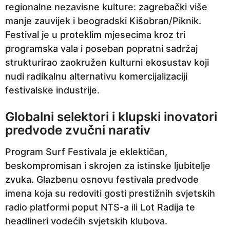
a
regionalne nezavisne kulture: zagrebački više
p
manje zauvijek i beogradski Kišobran/Piknik.
r
Festival je u proteklim mjesecima kroz tri
i
programska vala i poseban popratni sadržaj
j
strukturirao zaokružen kulturni ekosustav koji
e
nudi radikalnu alternativu komercijalizaciji
festivalske industrije.
Globalni selektori i klupski inovatori
predvode zvučni narativ
Program Surf Festivala je eklektičan,
beskompromisan i skrojen za istinske ljubitelje
zvuka. Glazbenu osnovu festivala predvode
imena koja su redoviti gosti prestižnih svjetskih
radio platformi poput NTS-a ili Lot Radija te
headlineri vodećih svjetskih klubova.