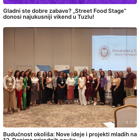
Gladni ste dobre zabave? „Street Food Stage”
donosi najukusniji vikend u Tuzlu!
Budućnost okoliša: Nove ideje i projekti mladih na