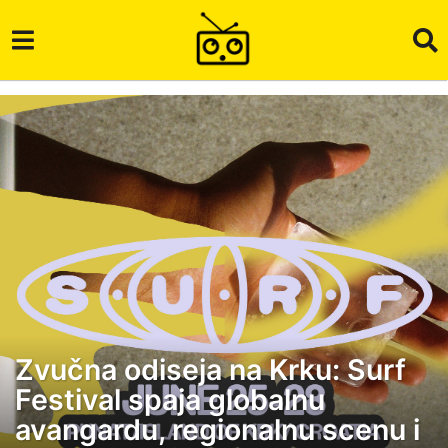
Zvučna odiseja na Krku: Surf
2
Festival spaja globalnu
m
j
avangardu, regionalnu scenu i