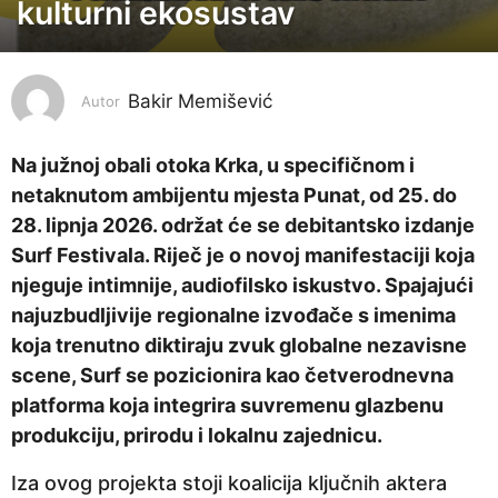
e
kulturni ekosustav
s
e
c
Bakir Memišević
Autor
a
p
Na južnoj obali otoka Krka, u specifičnom i
r
netaknutom ambijentu mjesta Punat, od 25. do
i
28. lipnja 2026. održat će se debitantsko izdanje
j
Surf Festivala. Riječ je o novoj manifestaciji koja
e
njeguje intimnije, audiofilsko iskustvo. Spajajući
2
najuzbudljivije regionalne izvođače s imenima
m
koja trenutno diktiraju zvuk globalne nezavisne
j
scene, Surf se pozicionira kao četverodnevna
e
platforma koja integrira suvremenu glazbenu
s
produkciju, prirodu i lokalnu zajednicu.
e
c
Iza ovog projekta stoji koalicija ključnih aktera