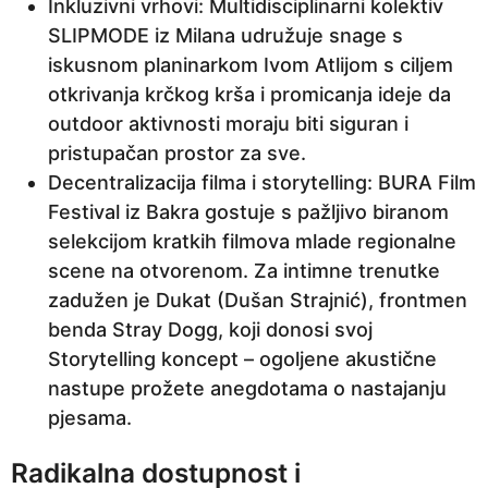
Inkluzivni vrhovi: Multidisciplinarni kolektiv
SLIPMODE iz Milana udružuje snage s
iskusnom planinarkom Ivom Atlijom s ciljem
otkrivanja krčkog krša i promicanja ideje da
outdoor aktivnosti moraju biti siguran i
pristupačan prostor za sve.
Decentralizacija filma i storytelling: BURA Film
Festival iz Bakra gostuje s pažljivo biranom
selekcijom kratkih filmova mlade regionalne
scene na otvorenom. Za intimne trenutke
zadužen je Dukat (Dušan Strajnić), frontmen
benda Stray Dogg, koji donosi svoj
Storytelling koncept – ogoljene akustične
nastupe prožete anegdotama o nastajanju
pjesama.
Radikalna dostupnost i