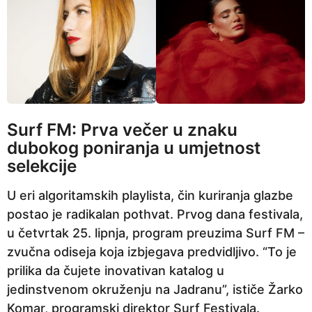
Surf FM: Prva večer u znaku
dubokog poniranja u umjetnost
selekcije
U eri algoritamskih playlista, čin kuriranja glazbe
postao je radikalan pothvat. Prvog dana festivala,
u četvrtak 25. lipnja, program preuzima Surf FM –
zvučna odiseja koja izbjegava predvidljivo. “To je
prilika da čujete inovativan katalog u
jedinstvenom okruženju na Jadranu”, ističe Žarko
Komar, programski direktor Surf Festivala.