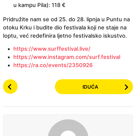
u kampu Pila): 118 €
Pridružite nam se od 25. do 28. lipnja u Puntu na
otoku Krku i budite dio festivala koji ne staje na
loptu, već redefinira ljetno festivalsko iskustvo.
https://www.surffestival.live/
https://www.instagram.com/surf.festival
https://ra.co/events/2350926
P
IDUĆA
o
s
t
P
a
g