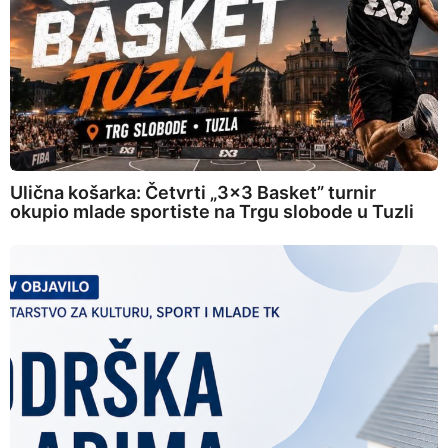
Ulična košarka: Četvrti „3×3 Basket” turnir
okupio mlade sportiste na Trgu slobode u Tuzli