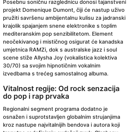
Posebnu soničnu razglednicu donosi tajanstveni
projekt Domenique Dumont, čiji će nastup uživo
pružiti savršenu ambijentalnu kulisu za jadranski
krajolik spajanjem snene elektronike s toplim
mediteranskim pop senzibilitetom. Element
neočekivanog i mističnog osigurat će kanadska
umjetnica RAMZi, dok s australske jazz i soul
scene stiže Allysha Joy (vokalistica kolektiva
30/70) sa svojim hipnotičnim vokalnim
izvedbama s trećeg samostalnog albuma.
Vitalnost regije: Od rock senzacija
do pop i rap prvaka
Regionalni segment programa dodatno je
osnažen i suprotstavljen globalnim strujanjima
kroz nastupe najvitalnijih bendova i autora koji