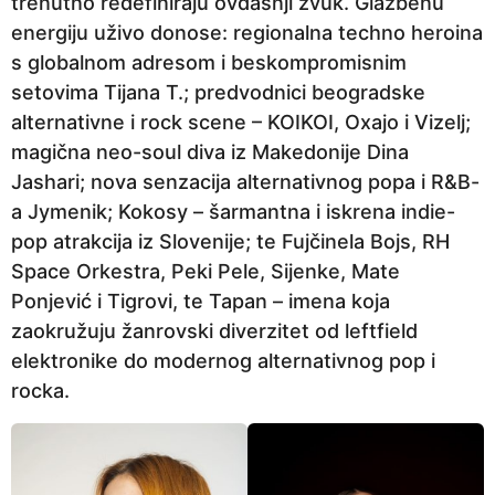
trenutno redefiniraju ovdašnji zvuk. Glazbenu
energiju uživo donose: regionalna techno heroina
s globalnom adresom i beskompromisnim
setovima Tijana T.; predvodnici beogradske
alternativne i rock scene – KOIKOI, Oxajo i Vizelj;
magična neo-soul diva iz Makedonije Dina
Jashari; nova senzacija alternativnog popa i R&B-
a Jymenik; Kokosy – šarmantna i iskrena indie-
pop atrakcija iz Slovenije; te Fujčinela Bojs, RH
Space Orkestra, Peki Pele, Sijenke, Mate
Ponjević i Tigrovi, te Tapan – imena koja
zaokružuju žanrovski diverzitet od leftfield
elektronike do modernog alternativnog pop i
rocka.