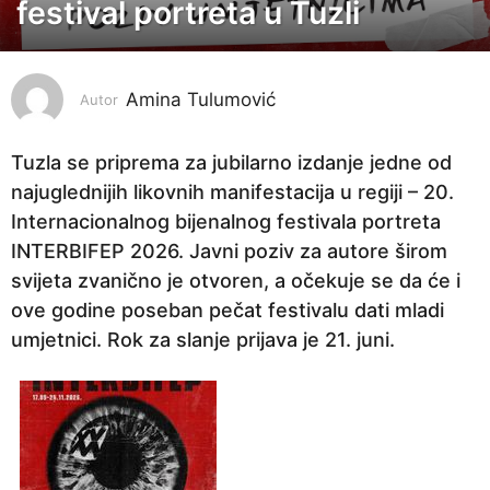
j
festival portreta u Tuzli
e
s
e
Amina Tulumović
Autor
c
a
Tuzla se priprema za jubilarno izdanje jedne od
p
najuglednijih likovnih manifestacija u regiji – 20.
r
Internacionalnog bijenalnog festivala portreta
i
INTERBIFEP 2026. Javni poziv za autore širom
j
svijeta zvanično je otvoren, a očekuje se da će i
e
ove godine poseban pečat festivalu dati mladi
2
umjetnici. Rok za slanje prijava je 21. juni.
m
j
e
s
e