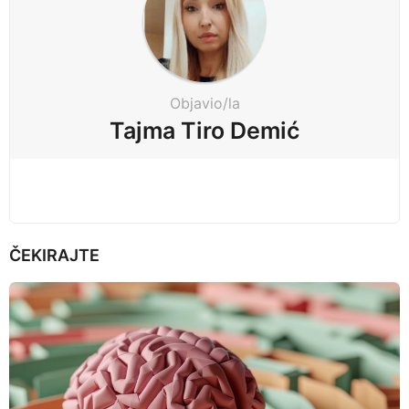
i
n
a
t
Objavio/la
i
Tajma Tiro Demić
o
n
ČEKIRAJTE