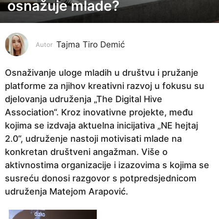
e
osnažuje mlade?
s
e
c
Tajma Tiro Demić
Autor
a
p
Osnaživanje uloge mladih u društvu i pružanje
r
platforme za njihov kreativni razvoj u fokusu su
i
djelovanja udruženja „The Digital Hive
j
Association“. Kroz inovativne projekte, među
e
kojima se izdvaja aktuelna inicijativa „NE hejtaj
2
2.0“, udruženje nastoji motivisati mlade na
m
konkretan društveni angažman. Više o
j
aktivnostima organizacije i izazovima s kojima se
e
susreću donosi razgovor s potpredsjednicom
s
udruženja Matejom Arapović.
e
c