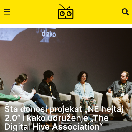
Šta donosi projekat „NE hejtaj
2
2.0“ i kako udruženje „The
m
j
Digital Hive Association“