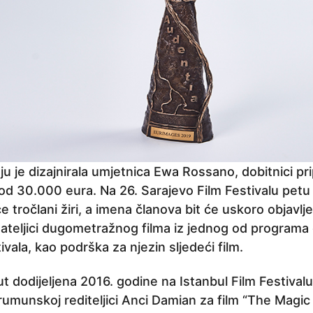
u je dizajnirala umjetnica Ewa Rossano, dobitnici pr
od 30.000 eura. Na 26. Sarajevo Film Festivalu petu 
e tročlani žiri, a imena članova bit će uskoro objavl
edateljici dugometražnog filma iz jednog od program
ivala, kao podrška za njezin sljedeći film.
ut dodijeljena 2016. godine na Istanbul Film Festivalu
rumunskoj rediteljici Anci Damian za film “The Magic