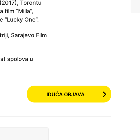
 (2017), Torontu
film “Milla”,
e “Lucky One”.
iji, Sarajevo Film
st spolova u
IDUĆA OBJAVA