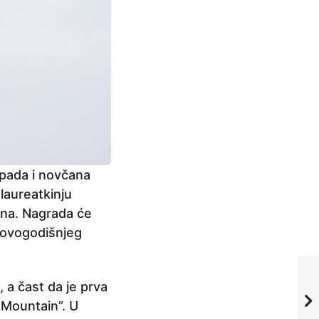
ipada i novčana
laureatkinju
jena. Nagrada će
a ovogodišnjeg
, a čast da je prva
 Mountain”. U