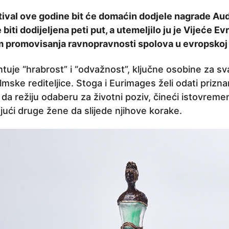
tival ove godine bit će domaćin dodjele nagrade Aud
e biti dodijeljena peti put, a utemeljilo ju je Vijeće Ev
m promovisanja ravnopravnosti spolova u evropskoj fi
uje “hrabrost” i “odvažnost”, ključne osobine za sv
 filmske rediteljice. Stoga i Eurimages želi odati priz
 da režiju odaberu za životni poziv, čineći istovrem
rirajući druge žene da slijede njihove korake.