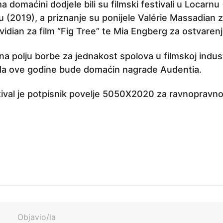
domaćini dodjele bili su filmski festivali u Locarnu
 (2019), a priznanje su ponijele Valérie Massadian za 
dian za film “Fig Tree” te Mia Engberg za ostvarenj
polju borbe za jednakost spolova u filmskoj industr
 da ove godine bude domaćin nagrade Audentia.
tival je potpisnik povelje 5050X2020 za ravnopravno
Objavio/la