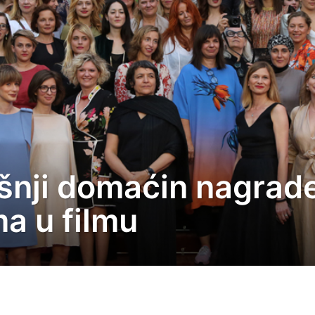
šnji domaćin nagrad
a u filmu