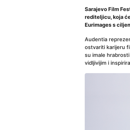
r
Sarajevo Film Fes
i
rediteljicu, koja ć
j
Eurimages s cilje
e
6
Audentia reprezent
g
ostvariti karijeru
o
su imale hrabrosti
d
vidljivijim i inspi
i
n
a
p
r
i
j
e