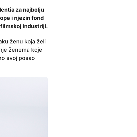
entia za najbolju
rope i njezin fond
lmskoj industriji.
aku ženu koja želi
nanje ženema koje
eno svoj posao