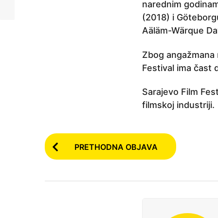
narednim godinama 
(2018) i Göteborgu
Aäläm-Wärque Davi
Zbog angažmana na 
Festival ima čast
Sarajevo Film Fes
filmskoj industriji.
P
PRETHODNA OBJAVA
o
s
t
P