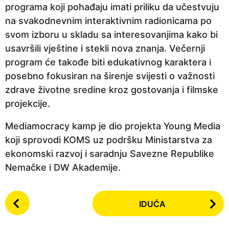
programa koji pohađaju imati priliku da učestvuju
n
na svakodnevnim interaktivnim radionicama po
e
svom izboru u skladu sa interesovanjima kako bi
p
usavršili vještine i stekli nova znanja. Večernji
r
program će takođe biti edukativnog karaktera i
i
posebno fokusiran na širenje svijesti o važnosti
j
zdrave životne sredine kroz gostovanja i filmske
e
projekcije.
Mediamocracy kamp je dio projekta Young Media
koji sprovodi KOMS uz podršku Ministarstva za
ekonomski razvoj i saradnju Savezne Republike
Nemačke i DW Akademije.
P
IDUĆA
o
s