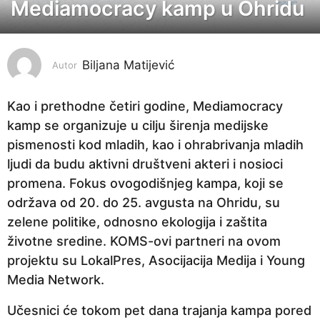
Mediamocracy kamp u Ohridu
3
g
o
Biljana Matijević
d
Autor
i
n
Kao i prethodne četiri godine, Mediamocracy
e
kamp se organizuje u cilju širenja medijske
p
pismenosti kod mladih, kao i ohrabrivanja mladih
r
ljudi da budu aktivni društveni akteri i nosioci
i
promena. Fokus ovogodišnjeg kampa, koji se
j
održava od 20. do 25. avgusta na Ohridu, su
e
zelene politike, odnosno ekologija i zaštita
3
životne sredine. KOMS-ovi partneri na ovom
g
projektu su LokalPres, Asocijacija Medija i Young
o
Media Network.
d
Učesnici će tokom pet dana trajanja kampa pored
i