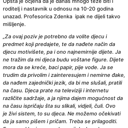
Opšta je ocjena da je danas mnogo teže biti i
roditelj i nastavnik u odnosu na 10-20 godina
unazad. Profesorica Zdenka ipak ne dijeli takvo
mišljenje.
„Za ovaj poziv je potrebno da volite djecu i
predmet koji predajete, te da nađete način da
djecu motivišete, pa i ono najnemirnije dijete. Ja
ne tražim da mi djeca budu voštane figure. Dijete
mora da se kreće, baci papir, pije vode. Ja se
trudim da privolim i zainteresujem i nemirne đake,
da nađem zajednički jezik, da bi me slušali, pratili
na času. Djeca prate na televiziji i internetu
različite sadržaje, a ja njima dajem mogućnost da
na času ispričaju šta su slikali, vidjeli, čuli. Ovo
je živi sistem, to su djeca. Ne možemo očekivati
da ja samo pišem i pričam. Treba se prilagoditi.