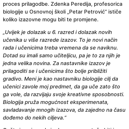
proces prilagodbe. Zdenka Peredija, profesorica
e
biologije u Osnovnoj školi „Petar Petrović“ ističe
p
koliko izazovne mogu biti te promjene.
r
i
„Uvijek je dolazak u 6. razred i dolazak novih
j
učenika u više razrede izazov. To je novi način
e
rada i učenicima treba vremena da se naviknu.
Dotad su imali samo učiteljicu, pa je to za njih je
jedna velika novina. Za nastavnike izazov je
prilagoditi se i učenicima što bolje približiti
gradivo. Meni je kao nastavniku biologije cilj da
učenici zavole moj predmet, da ga uče zato što
ga vole, da razvijaju svoje kreativne sposobnosti.
Biologija pruža mogućnost eksperimenata,
savladavanje mnogih izazova, da zajedno na času
dođemo do nekih ciljeva.“