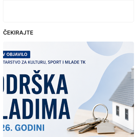
n
ČEKIRAJTE