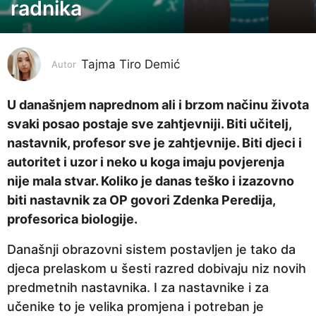
radnika
g
o
d
i
Tajma Tiro Demić
Autor
n
e
U današnjem naprednom ali i brzom načinu života
p
svaki posao postaje sve zahtjevniji. Biti učitelj,
r
nastavnik, profesor sve je zahtjevnije. Biti djeci i
i
autoritet i uzor i neko u koga imaju povjerenja
j
nije mala stvar. Koliko je danas teško i izazovno
e
biti nastavnik za OP govori Zdenka Peredija,
3
profesorica biologije.
g
Današnji obrazovni sistem postavljen je tako da
o
djeca prelaskom u šesti razred dobivaju niz novih
d
predmetnih nastavnika. I za nastavnike i za
i
učenike to je velika promjena i potreban je
n