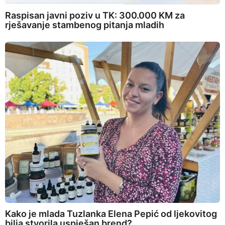
Raspisan javni poziv u TK: 300.000 KM za
rješavanje stambenog pitanja mladih
Kako je mlada Tuzlanka Elena Pepić od ljekovitog
bilja stvorila uspješan brend?