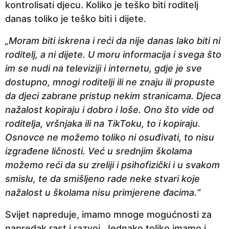
kontrolisati djecu. Koliko je teško biti roditelj
danas toliko je teško biti i dijete.
„Moram biti iskrena i reći da nije danas lako biti ni
roditelj, a ni dijete. U moru informacija i svega što
im se nudi na televiziji i internetu, gdje je sve
dostupno, mnogi roditelji ili ne znaju ili propuste
da djeci zabrane pristup nekim stranicama. Djeca
nažalost kopiraju i dobro i loše. Ono što vide od
roditelja, vršnjaka ili na TikToku, to i kopiraju.
Osnovce ne možemo toliko ni osuđivati, to nisu
izgrađene ličnosti. Već u srednjim školama
možemo reći da su zreliji i psihofizički i u svakom
smislu, te da smišljeno rade neke stvari koje
nažalost u školama nisu primjerene đacima.“
Svijet napreduje, imamo mnoge mogućnosti za
napredak rast i razvoj. Jednako toliko imamo i