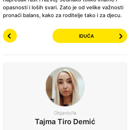
opasnosti i loših svari. Zato je od velike važnosti
pronaći balans, kako za roditelje tako i za djecu.
P
IDUĆA
o
s
t
P
a
g
i
n
a
t
Objavio/la
i
Tajma Tiro Demić
o