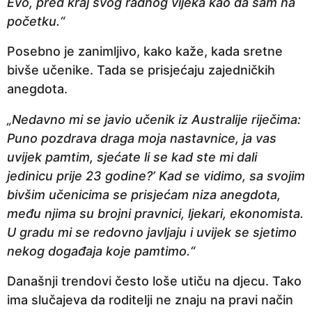
Evo, pred kraj svog radnog vijeka kao da sam na
početku.“
Posebno je zanimljivo, kako kaže, kada sretne
bivše učenike. Tada se prisjećaju zajedničkih
anegdota.
„Nedavno mi se javio učenik iz Australije riječima:
Puno pozdrava draga moja nastavnice, ja vas
uvijek pamtim, sjećate li se kad ste mi dali
jedinicu prije 23 godine?’ Kad se vidimo, sa svojim
bivšim učenicima se prisjećam niza anegdota,
među njima su brojni pravnici, ljekari, ekonomista.
U gradu mi se redovno javljaju i uvijek se sjetimo
nekog događaja koje pamtimo.“
Današnji trendovi često loše utiču na djecu. Tako
ima slučajeva da roditelji ne znaju na pravi način