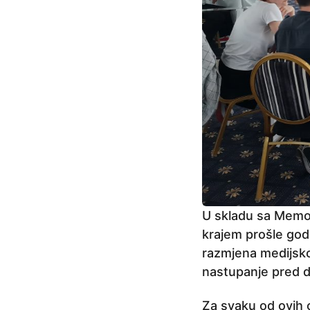
j
e
U skladu sa Memor
krajem prošle god
razmjena medijsko
nastupanje pred d
Za svaku od ovih o