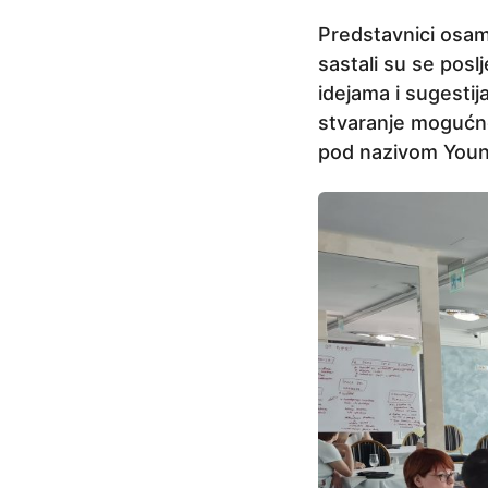
e
Predstavnici osam 
p
sastali su se posl
r
idejama i sugesti
i
stvaranje mogućno
j
pod nazivom Youn
e
4
g
o
d
i
n
e
p
r
i