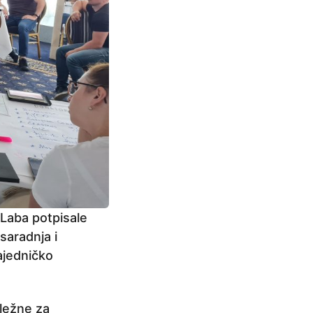
Laba potpisale
saradnja i
ajedničko
dležne za