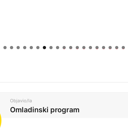
0
1
2
3
4
5
6
7
8
9
Objavio/la
Omladinski program