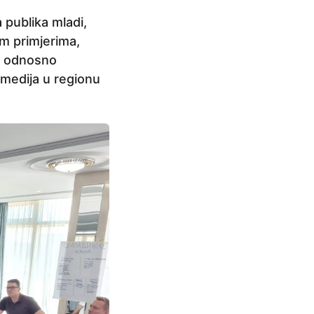
 publika mladi,
im primjerima,
e, odnosno
medija u regionu