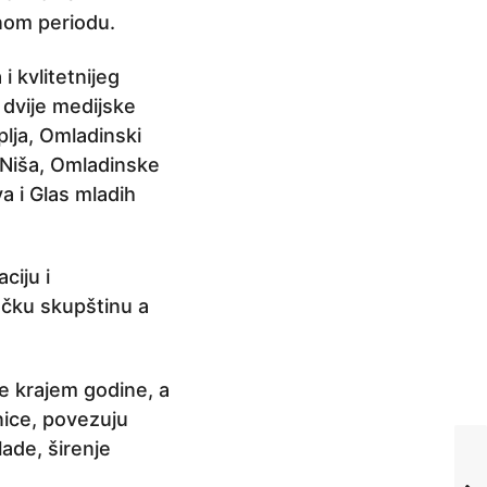
enom periodu.
i kvlitetnijeg
 dvije medijske
lja, Omladinski
 Niša, Omladinske
a i Glas mladih
ciju i
ačku skupštinu a
e krajem godine, a
nice, povezuju
ade, širenje