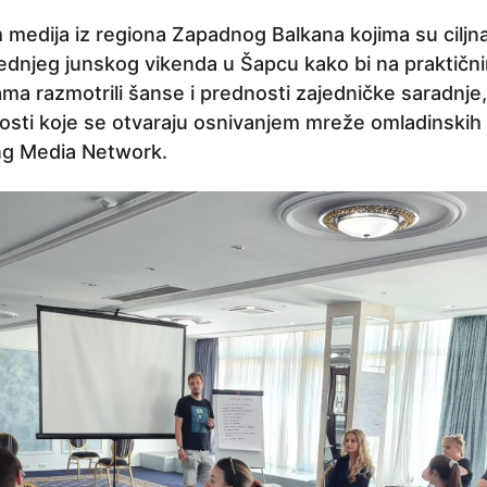
medija iz regiona Zapadnog Balkana kojima su ciljna
jednjeg junskog vikenda u Šapcu kako bi na praktičn
jama razmotrili šanse i prednosti zajedničke saradnj
sti koje se otvaraju osnivanjem mreže omladinskih 
g Media Network.