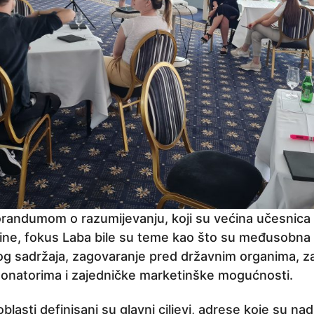
andumom o razumijevanju, koji su većina učesnica 
ine, fokus Laba bile su teme kao što su međusobna 
g sadržaja, zagovaranje pred državnim organima, z
onatorima i zajedničke marketinške mogućnosti.
blasti definisani su glavni ciljevi, adrese koje su na