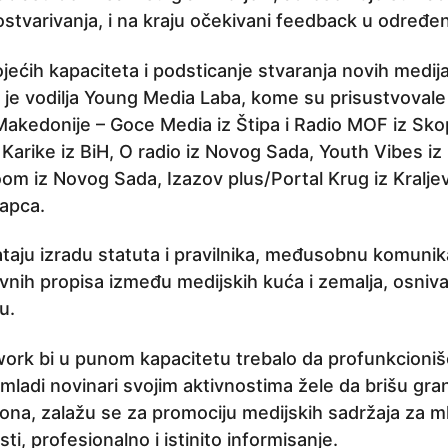
i ostvarivanja, i na kraju očekivani feedback u određ
ećih kapaciteta i podsticanje stvaranja novih medija 
 je vodilja Young Media Laba, kome su prisustvovale
Makedonije – Goce Media iz Štipa i Radio MOF iz Skop
Karike iz BiH, O radio iz Novog Sada, Youth Vibes iz
oom iz Novog Sada, Izazov plus/Portal Krug iz Kraljev
Šapca.
taju izradu statuta i pravilnika, međusobnu komunika
vnih propisa između medijskih kuća i zemalja, osniv
u.
rk bi u punom kapacitetu trebalo da profunkcioniš
mladi novinari svojim aktivnostima žele da brišu gra
iona, zalažu se za promociju medijskih sadržaja za ml
i, profesionalno i istinito informisanje.