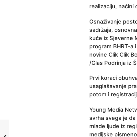
realizaciju, način
Osnaživanje postoj
sadržaja, osnovna
kuće iz Sjeverne 
program BHRT-a i 
novine Clik Clik B
/Glas Podrinja iz 
Prvi koraci obuhva
usaglašavanje pra
potom i registracij
Young Media Netwo
svrha svega je da 
mlade ljude iz reg
medijske pismenost