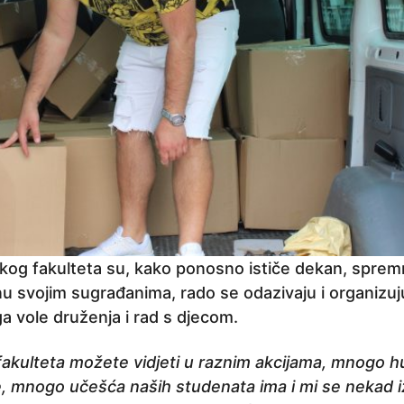
og fakulteta su, kako ponosno ističe dekan, sprem
svojim sugrađanima, rado se odazivaju i organizu
ga vole druženja i rad s djecom.
akulteta možete vidjeti u raznim akcijama, mnogo hu
e, mnogo učešća naših studenata ima i mi se nekad