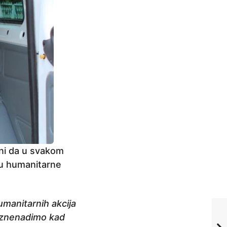
ni da u svakom
ju humanitarne
manitarnih akcija
 iznenadimo kad