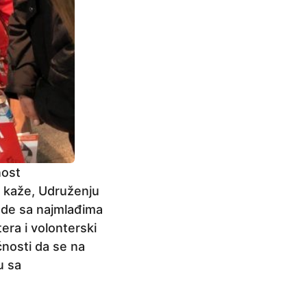
nost
o kaže, Udruženju
rade sa najmlađima
tera i volonterski
nosti da se na
u sa