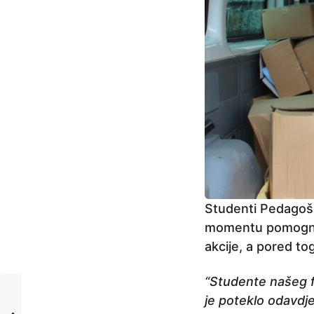
Studenti Pedagošk
momentu pomognu 
akcije, a pored to
“Studente našeg f
je poteklo odavdj