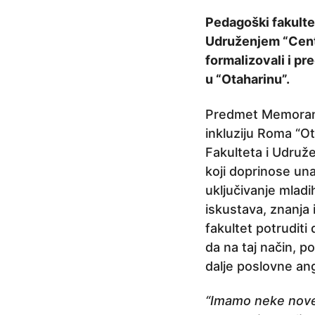
e
Pedagoški fakultet
p
Udruženjem “Centa
r
formalizovali i pr
i
u “Otaharinu”.
j
e
Predmet Memorandu
3
inkluziju Roma “Ot
g
Fakulteta i Udružen
o
koji doprinose una
d
uključivanje mladih
i
iskustava, znanja 
n
fakultet potrudit
e
da na taj način, p
p
dalje poslovne a
r
i
“Imamo neke nove 