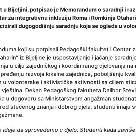
 u Bijeljini, potpisao je Memorandum o saradnji i ra
r za integrativnu inkluziju Roma i Romkinja Otahari
ecizirali dugogodišnju saradnju koja se ogleda u vol
ma koji su potpisali Pedagoški fakultet i Centar z
aharin” iz Bijeljine je uspostavljanje i jačanje saradn
ja u cilju zajedničkog i koordiniranog djelovanja na r
pređenju razvoja lokalne zajednice, poboljšanju kval
 u volonterske i aktivističke aktivnosti sa ciljem sti
i vještina. Dekan Pedagoškog fakulteta Dalibor Stevi
i da u dogovoru sa Ministarstvom angažman studenat
ored stečenog znanja i dobrog djela, studenti imaju s
ngažmane.
ideje da sprovedemo u djelo. Studenti kada završe f