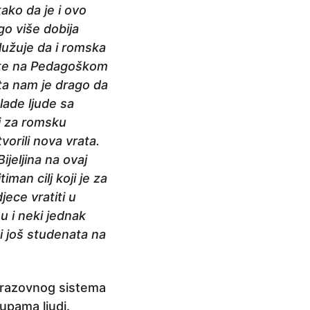
ako da je i ovo
o više dobija
lužuje da i romska
nte na Pedagoškom
sta nam je drago da
lade ljude sa
ji za romsku
vorili nova vrata.
ijeljina na ovaj
iman cilj koji je za
ece vratiti u
 i neki jednak
ti još studenata na
obrazovnog sistema
upama ljudi.