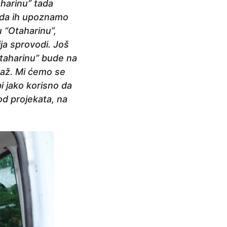
aharinu” tada
 da ih upoznamo
 “Otaharinu”,
ja sprovodi. Još
Otaharinu” bude na
taž. Mi ćemo se
bi jako korisno da
 od projekata, na