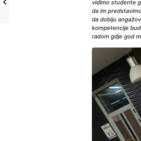
vidimo studente g
da im predstavimo 
da dobiju angažov
kompetencije budu 
radom gdje god m