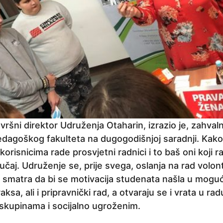
vršni direktor Udruženja Otaharin, izrazio je, zahval
dagoškog fakulteta na dugogodišnjoj saradnji. Kak
korisnicima rade prosvjetni radnici i to baš oni koji 
lučaj. Udruženje se, prije svega, oslanja na rad volon
 smatra da bi se motivacija studenata našla u moguć
aksa, ali i pripravnički rad, a otvaraju se i vrata u rad
skupinama i socijalno ugroženim.