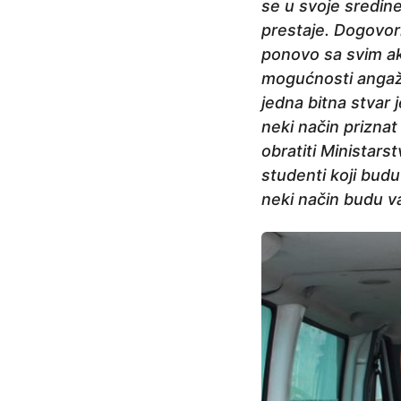
j
se u svoje sredine
e
prestaje. Dogovor
ponovo sa svim ak
mogućnosti angažo
jedna bitna stvar
neki način priznat
obratiti Ministarst
studenti koji budu
neki način budu val