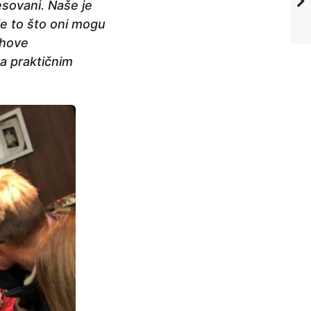
esovani. Naše je
je to što oni mogu
ihove
sa praktičnim