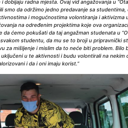
 i dobijaju radna mjesta. Ovaj vid angažovanja u “Ot
ili smo da održimo jedno predavanje sa studentima,
tivnostima i mogućnostima volontiranja i aktivizma u
vanja na određenim projektima koje ova organizaci
 je da ćemo pokušati da taj angažman studenata u “
 svakom studentu, da mu se to broji u pripravnički s
vu za mišljenje i mislim da to neće biti problem. Bilo 
 uključeni u te aktivnosti i budu volontirali na nekim
orizovani i da i oni imaju korist.”