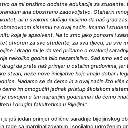
stvo da mi pružimo dodatne edukacije za studente, t
orandum ana obostrano zadovoljstvo. Otaharin mnog
kultet, ali u svakom slučaju mislimo da naš grad zas
u obrazovnom sistemu na ovaj način. Imamo i stude
nitu koja je apsolvent. Na to smo jako ponosni i zai
ltet otvoren za sve studente, za svu djecu, za sve m
eljine i drago mi je da već pričamo o ovakvoj saradn
prije nekoliko godina bilo nezamislivo. Sad smo već ot
drugi da prate naš primjer u ostalim gradovima, jer B
 stvari, neke nove inicijative koje imaju dobar i legit
dnice. Nadamo se da ćemo in a ovaj način što više dj
a ćemo im omogućiti jednak pristup školskom sistemu
ji je usvojen u tim najranijim godinama i da ćemo ima
tu i drugim fakultetima u Bijeljini.”
e još jedan primjer odlične saradnje bijeljinskog 
ja rade sa marginalizovanim i socijalno ugroženim gr