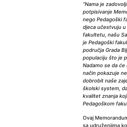
“Nama je zadovolj
potpisivanje Mem
nego Pedagoški fa
djeca učestvuju 
fakultetu, našu Sa
je Pedagoški faku
područja Grada Bij
populaciju što je 
Nadamo se da će i 
način pokazuje neke
dobrobit naše zaje
školski system, d
kvalitet znanja ko
Pedagoškom fakulte
Ovaj Memorandum j
sa udruženjima ko