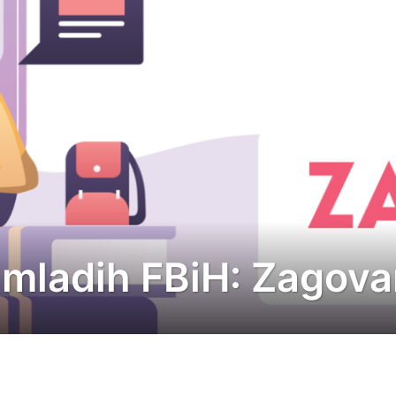
 mladih FBiH: Zagova