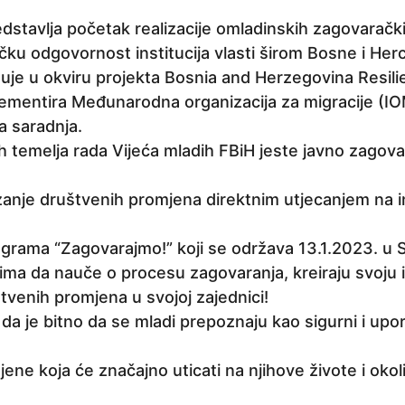
stavlja početak realizacije omladinskih zagovaračkih 
ičku odgovornost institucija vlasti širom Bosne i He
zuje u okviru projekta Bosnia and Herzegovina Resilie
ementira Međunarodna organizacija za migracije (IOM)
a saradnja.
 temelja rada Vijeća mladih FBiH jeste javno zagova
izanje društvenih promjena direktnim utjecanjem na ins
grama “Zagovarajmo!” koji se održava 13.1.2023. u Sa
adima da nauče o procesu zagovaranja, kreiraju svoju i
uštvenih promjena u svojoj zajednici!
 da je bitno da se mladi prepoznaju kao sigurni i upo
ene koja će značajno uticati na njihove živote i okol