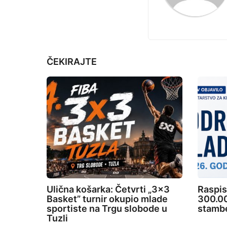
i
n
a
t
ČEKIRAJTE
i
o
n
Ulična košarka: Četvrti „3×3
Raspis
Basket” turnir okupio mlade
300.00
sportiste na Trgu slobode u
stambe
Tuzli