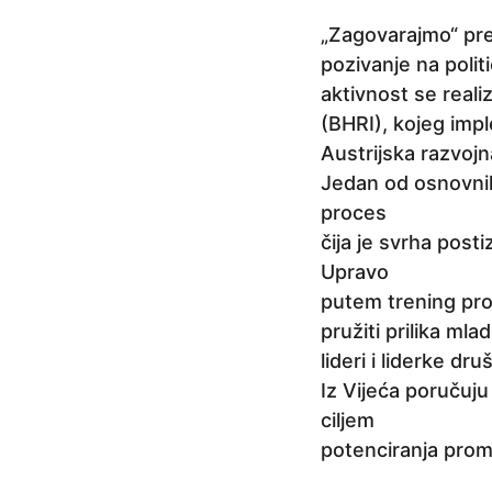
e
„Zagovarajmo“ pred
p
pozivanje na polit
r
aktivnost se reali
i
(BHRI), kojeg impl
j
Austrijska razvojn
e
Jedan od osnovnih
4
proces
g
čija je svrha post
o
Upravo
d
putem trening pro
i
pružiti prilika ml
n
lideri i liderke dr
e
Iz Vijeća poručuju
p
ciljem
r
potenciranja promj
i