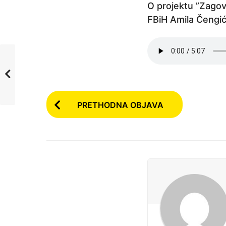
j
O projektu ”Zagov
e
FBiH Amila Čengić
P
PRETHODNA OBJAVA
o
s
t
P
a
g