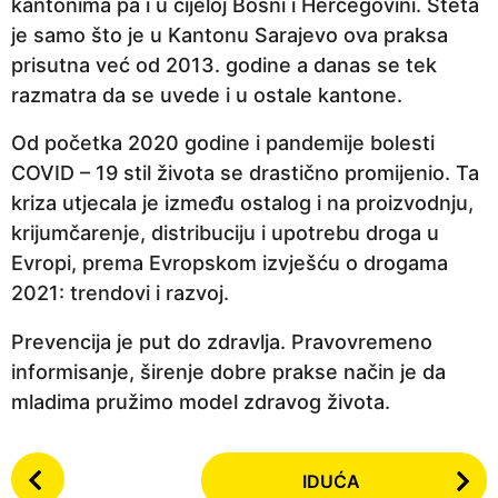
kantonima pa i u cijeloj Bosni i Hercegovini. Šteta
je samo što je u Kantonu Sarajevo ova praksa
prisutna već od 2013. godine a danas se tek
razmatra da se uvede i u ostale kantone.
Od početka 2020 godine i pandemije bolesti
COVID – 19 stil života se drastično promijenio. Ta
kriza utjecala je između ostalog i na proizvodnju,
krijumčarenje, distribuciju i upotrebu droga u
Evropi, prema Evropskom izvješću o drogama
2021: trendovi i razvoj.
Prevencija je put do zdravlja. Pravovremeno
informisanje, širenje dobre prakse način je da
mladima pružimo model zdravog života.
P
IDUĆA
o