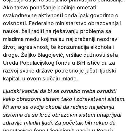
Ako takvo ponašanje počinje ometati
svakodnevne aktivnosti onda ipak govorimo o
ovisnosti. Federalno ministarstvo obrazovanja i
nauke, želi raditi na rješavanju problema sa
mladima među kojima su najizraženiji nezdrav
život, agresivnost, te konzumacija alkohola i
droge. Željko Blagojević, vršilac dužnosti šefa
Ureda Populacijskog fonda u BiH ističe da za
razvoj svake države potrebno je jačati ljudski
kapital, u ovom slučaju mlade.
Ljudski kapital da bi se osnažio treba osnažiti
kako obrazovni sistem tako i zdravstveni sistem.
Mi smo se ovdje okupili da radimo na jačanju
sistema da se kroz obrazovni sistem unaprijedi
zdravlje mladih ljudi. Za početak bih rekao da
Populacijski fond Ujedinjenih nacija u Bosni i