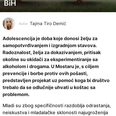
o
BiH
d
i
n
Tajma Tiro Demić
Autor
a
p
Adolescencija je doba koje donosi želju za
r
samopotvrđivanjem i izgradnjom stavova.
i
Radoznalost, želja za dokazivanjem, pritisak
j
okoline su okidači za eksperimentiranje sa
e
alkoholom i drogama. U Mostaru je, s ciljem
5
prevencije i borbe protiv ovih pošasti,
g
predstavljen projekat uz pomoć koga bi društvo
o
trebalo da se odlučnije uhvati u koštac sa
d
problemom.
i
Mladi su zbog specifičnosti razdoblja odrastanja,
n
neiskustva i mladalačke sklonosti najugroženija
a