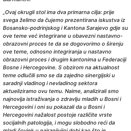
„Ovaj okrugli stol ima dva primarna cilja: prije
svega želimo da čujemo prezentirana iskustva iz
Bosansko-podrinjskog i Kantona Sarajevo gdje su
ove teme već integrirane u obavezni nastavno-
obrazovni proces te da se dogovorimo o širenju
ove teme, odnosno integriranja u nastavno
obrazovni proces i drugim kantonima u Federaciji
Bosne i Hercegovine. S obzirom na aktualnost
teme odlučili smo se da zajedno sinergijski u
saradnji vladinog i nevladinog sektora
aktueliziramo ovu temu. Naime, analizirali smo
najnovija istraživanja o zdravlju mladih u Bosni i
Hercegovini i oni su pokazali da u Bosni i
Hercegovini nažalost postoje različite vrste
socijalnih patologija, i mogu slobodno reći da
mladi čovjek u najranjivijoj dobi kao što je