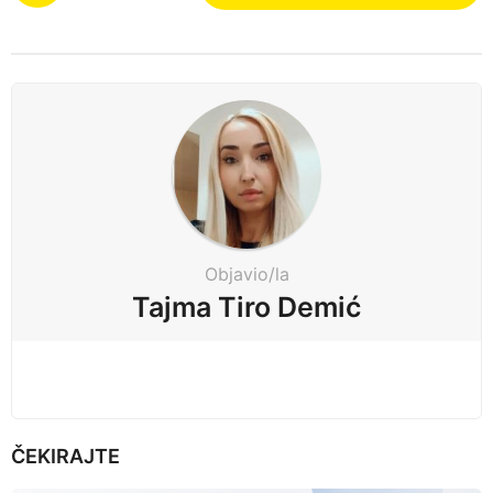
s
t
P
a
g
i
n
a
t
Objavio/la
i
Tajma Tiro Demić
o
n
ČEKIRAJTE