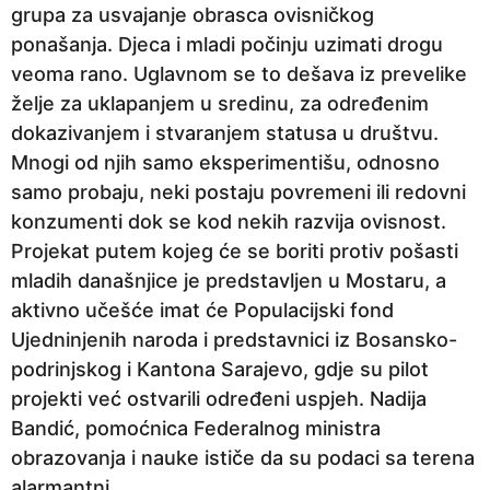
grupa za usvajanje obrasca ovisničkog
p
ponašanja. Djeca i mladi počinju uzimati drogu
r
veoma rano. Uglavnom se to dešava iz prevelike
i
želje za uklapanjem u sredinu, za određenim
j
dokazivanjem i stvaranjem statusa u društvu.
e
Mnogi od njih samo eksperimentišu, odnosno
samo probaju, neki postaju povremeni ili redovni
konzumenti dok se kod nekih razvija ovisnost.
Projekat putem kojeg će se boriti protiv pošasti
mladih današnjice je predstavljen u Mostaru, a
aktivno učešće imat će Populacijski fond
Ujedninjenih naroda i predstavnici iz Bosansko-
podrinjskog i Kantona Sarajevo, gdje su pilot
projekti već ostvarili određeni uspjeh. Nadija
Bandić, pomoćnica Federalnog ministra
obrazovanja i nauke ističe da su podaci sa terena
alarmantni.