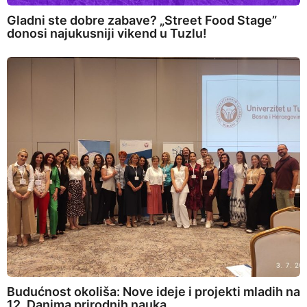
Gladni ste dobre zabave? „Street Food Stage”
donosi najukusniji vikend u Tuzlu!
Budućnost okoliša: Nove ideje i projekti mladih na
12. Danima prirodnih nauka