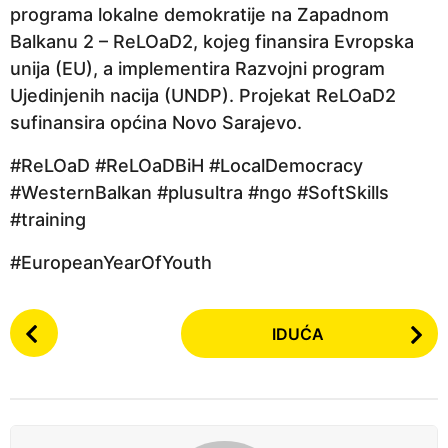
programa lokalne demokratije na Zapadnom
Balkanu 2 – ReLOaD2, kojeg finansira Evropska
unija (EU), a implementira Razvojni program
Ujedinjenih nacija (UNDP). Projekat ReLOaD2
sufinansira općina Novo Sarajevo.
#ReLOaD #ReLOaDBiH #LocalDemocracy
#WesternBalkan #plusultra #ngo #SoftSkills
#training
#EuropeanYearOfYouth
P
IDUĆA
o
s
t
P