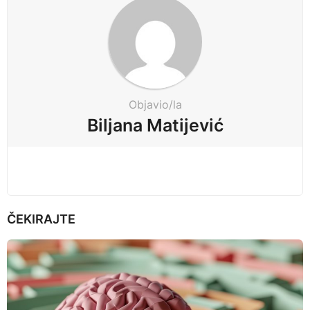
a
g
i
n
a
t
Objavio/la
i
Biljana Matijević
o
n
ČEKIRAJTE