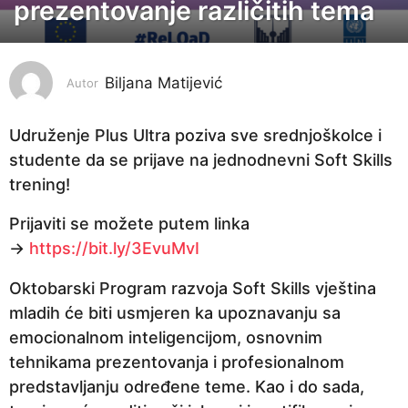
o
prezentovanje različitih tema
d
i
n
Biljana Matijević
Autor
e
p
Udruženje Plus Ultra poziva sve srednjoškolce i
r
studente da se prijave na jednodnevni Soft Skills
i
trening!
j
Prijaviti se možete putem linka
e
→
https://bit.ly/3EvuMvI
4
g
Oktobarski Program razvoja Soft Skills vještina
o
mladih će biti usmjeren ka upoznavanju sa
d
emocionalnom inteligencijom, osnovnim
i
tehnikama prezentovanja i profesionalnom
n
predstavljanju određene teme. Kao i do sada,
e