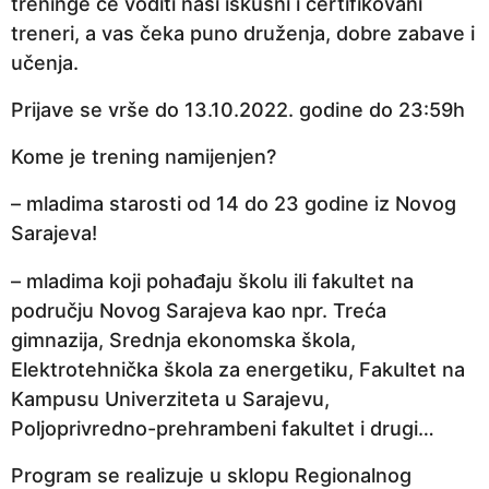
treninge će voditi naši iskusni i certifikovani
p
treneri, a vas čeka puno druženja, dobre zabave i
r
učenja.
i
j
Prijave se vrše do 13.10.2022. godine do 23:59h
e
Kome je trening namijenjen?
– mladima starosti od 14 do 23 godine iz Novog
Sarajeva!
– mladima koji pohađaju školu ili fakultet na
području Novog Sarajeva kao npr. Treća
gimnazija, Srednja ekonomska škola,
Elektrotehnička škola za energetiku, Fakultet na
Kampusu Univerziteta u Sarajevu,
Poljoprivredno-prehrambeni fakultet i drugi…
Program se realizuje u sklopu Regionalnog