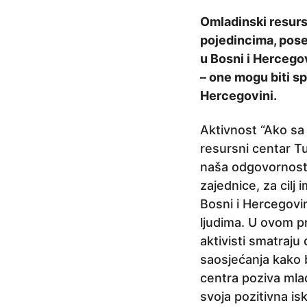
r
Omladinski resurs
i
pojedincima, pose
j
u Bosni i Hercego
e
– one mogu biti sp
5
Hercegovini.
g
o
Aktivnost “Ako sa 
d
resursni centar Tu
i
naša odgovornost”
n
zajednice, za cilj
a
Bosni i Hercegovi
p
ljudima. U ovom pr
r
aktivisti smatraju
i
saosjećanja kako 
j
centra poziva mlad
e
svoja pozitivna is