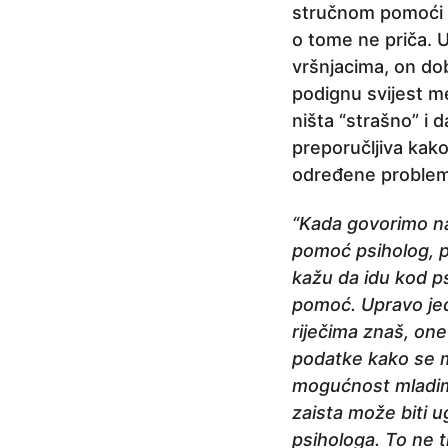
stručnom pomoći u
o tome ne priča. U
vršnjacima, on dob
podignu svijest m
ništa “strašno” i 
preporučljiva kako
određene proble
“Kada govorimo na
pomoć psiholog, ps
kažu da idu kod ps
pomoć. Upravo jedn
riječima znaš, one
podatke kako se m
mogućnost mladim 
zaista može biti u
psihologa. To ne 