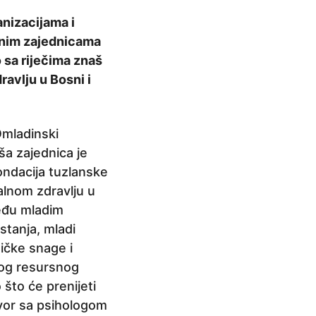
nizacijama i
alnim zajednicama
 sa riječima znaš
ravlju u Bosni i
Omladinski
ša zajednica je
ondacija tuzlanske
talnom zdravlju u
eđu mladim
stanja, mladi
ničke snage i
kog resursnog
 što će prenijeti
govor sa psihologom