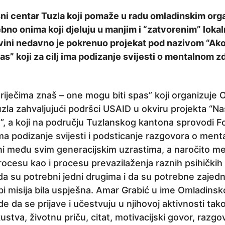
ni centar Tuzla koji pomaže u radu omladinskim orga
bno onima koji djeluju u manjim i “zatvorenim” lok
vini nedavno je pokrenuo projekat pod nazivom “Ako
as” koji za cilj ima podizanje svijesti o mentalnom zd
riječima znaš – one mogu biti spas” koji organizuje 
zla zahvaljujući podršci USAID u okviru projekta “Na
, a koji na području Tuzlanskog kantona sprovodi F
 ima podizanje svijesti i podsticanje razgovora o men
ni među svim generacijskim uzrastima, a naročito m
ocesu kao i procesu prevazilaženja raznih psihičkih 
 da su potrebni jedni drugima i da su potrebne zajed
bi misija bila uspješna. Amar Grabić u ime Omladins
e da se prijave i učestvuju u njihovoj aktivnosti tako
kustva, životnu priču, citat, motivacijski govor, raz