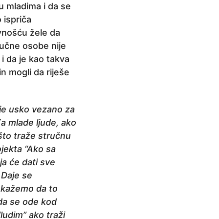
u mladima i da se
 ispriča
ivnošću žele da
ručne osobe nije
i da je kao takva
n mogli da riješe
 je usko vezano za
Za mlade ljude, ako
ašto traže stručnu
ojekta “Ako sa
ja će dati sve
 Daje se
pokažemo da to
 da se ode kod
ludim” ako traži