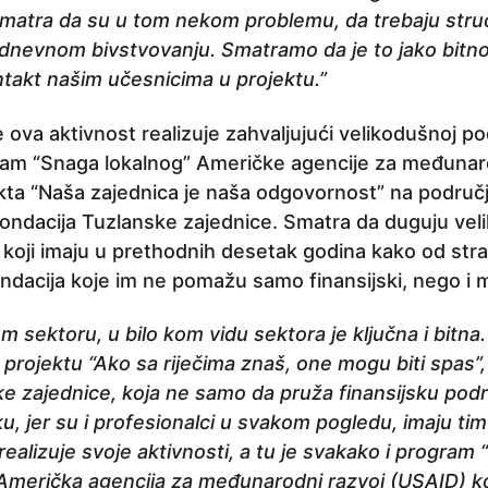
smatra da su u tom nekom problemu, da trebaju str
evnom bivstvovanju. Smatramo da je to jako bitno 
takt našim učesnicima u projektu.”
 ova aktivnost realizuje zahvaljujući velikodušnoj p
am “Snaga lokalnog” Američke agencije za međunaro
jekta “Naša zajednica je naša odgovornost” na podru
ondacija Tuzlanske zajednice. Smatra da duguju vel
koji imaju u prethodnih desetak godina kako od stran
fondacija koje im ne pomažu samo finansijski, nego i
om sektoru, u bilo kom vidu sektora je ključna i bitna
projektu “Ako sa riječima znaš, one mogu biti spas
ke zajednice, koja ne samo da pruža finansijsku podr
, jer su i profesionalci u svakom pogledu, imaju tim
alizuje svoje aktivnosti, a tu je svakako i program 
 Američka agencija za međunarodni razvoj (USAID) ko