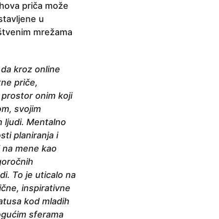
jihova priča može
stavljene u
ruštvenim mrežama
 da kroz online
ne priče,
prostor onim koji
om, svojim
 ljudi. Mentalno
i planiranja i
 i na mene kao
goročnih
. To je uticalo na
ične, inspirativne
atusa kod mladih
 mogućim sferama