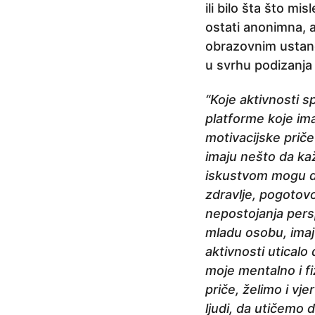
ili bilo šta što m
ostati anonimna, a
obrazovnim ustano
u svrhu podizanja 
“Koje aktivnosti s
platforme koje ima
motivacijske prič
imaju nešto da kaž
iskustvom mogu da
zdravlje, pogotov
nepostojanja pers
mladu osobu, imaj
aktivnosti uticalo
moje mentalno i fi
priče, želimo i v
ljudi, da utičemo 