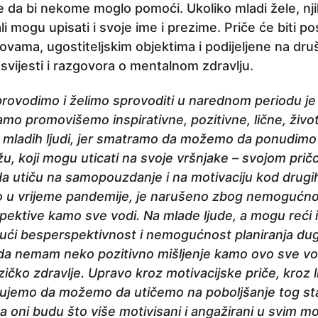
isle da bi nekome moglo pomoći. Ukoliko mladi žele, n
li mogu upisati i svoje ime i prezime. Priče će biti po
vama, ugostiteljskim objektima i podijeljene na d
svijesti i razgovora o mentalnom zdravlju.
provodimo i želimo sprovoditi u narednom periodu je
mo promovišemo inspirativne, pozitivne, lične, život
e mladih ljudi, jer smatramo da možemo da ponudimo 
u, koji mogu uticati na svoje vršnjake – svojom prič
 utiču na samopouzdanje i na motivaciju kod drugih
o u vrijeme pandemije, je narušeno zbog nemogućnost
pektive kamo sve vodi. Na mlade ljude, a mogu reći
ući besperspektivnost i nemogućnost planiranja du
 da nemam neko pozitivno mišljenje kamo ovo sve vodi
zičko zdravlje. Upravo kroz motivacijske priče, kroz l
jerujemo da možemo da utičemo na poboljšanje tog st
da oni budu što više motivisani i angažirani u svim