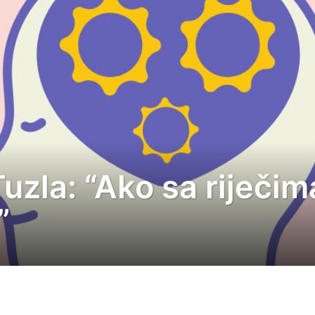
uzla: “Ako sa riječim
”