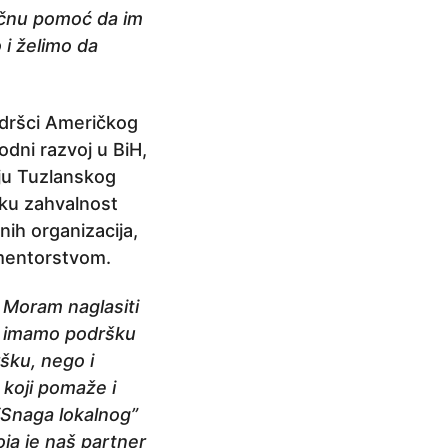
učnu pomoć da im
i želimo da
odršci Američkog
dni razvoj u BiH,
čju Tuzlanskog
iku zahvalnost
ih organizacija,
 mentorstvom.
. Moram naglasiti
”, imamo podršku
šku, nego i
 koji pomaže i
“Snaga lokalnog”
ja je naš partner