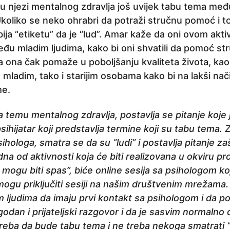
 njezi mentalnog zdravlja još uvijek tabu tema međ
koliko se neko ohrabri da potraži stručnu pomoć i to
ija “etiketu” da je “lud”. Amar kaže da oni ovom akt
eđu mladim ljudima, kako bi oni shvatili da pomoć st
da ona čak pomaže u poboljšanju kvaliteta života, kao 
 mladim, tako i starijim osobama kako bi na lakši nači
me.
 temu mentalnog zdravlja, postavlja se pitanje koje
ihijatar koji predstavlja termine koji su tabu tema. 
ihologa, smatra se da su “ludi” i postavlja pitanje z
a od aktivnosti koja će biti realizovana u okviru pr
 mogu biti spas”, biće online sesija sa psihologom ko
ogu priključiti sesiji na našim društvenim mrežama.
ljudima da imaju prvi kontakt sa psihologom i da 
godan i prijateljski razgovor i da je sasvim normalno
treba da bude tabu tema i ne treba nekoga smatrati “