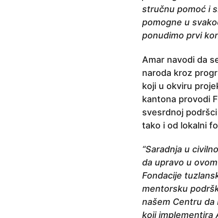
stručnu pomoć i 
pomogne u svakodn
ponudimo prvi kon
Amar navodi da se
naroda kroz progr
koji u okviru pro
kantona provodi F
svesrdnoj podršci 
tako i od lokalni 
“Saradnja u civiln
da upravo u ovom 
Fondacije tuzlans
mentorsku podršku
našem Centru da re
koji implementira