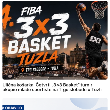
Ulična košarka: Četvrti „3×3 Basket” turnir
okupio mlade sportiste na Trgu slobode u Tuzli