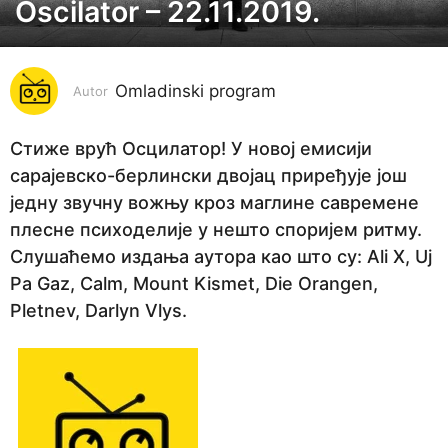
Oscilator – 22.11.2019.
7
g
o
Omladinski program
d
Autor
i
n
Стиже врућ Осцилатор! У новој емисији
a
сарајевско-берлински двојац приређује још
p
једну звучну вожњу кроз маглине савремене
r
плесне психоделије у нешто споријем ритму.
i
Слушаћемо издања аутора као што су: Ali X, Uj
j
Pa Gaz, Calm, Mount Kismet, Die Orangen,
e
Pletnev, Darlyn Vlys.
7
g
o
d
i