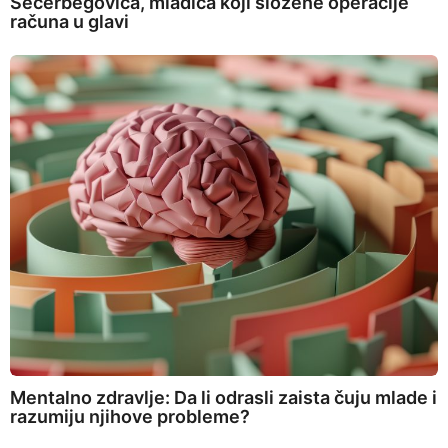
Šećerbegovića, mladića koji složene operacije
računa u glavi
Mentalno zdravlje: Da li odrasli zaista čuju mlade i
razumiju njihove probleme?