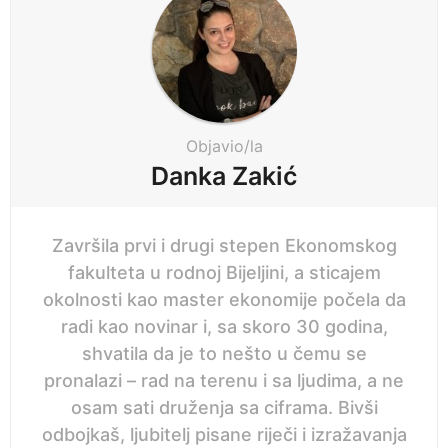
g
n
i
e
n
p
a
r
t
i
i
Objavio/la
j
o
Danka Zakić
e
n
Završila prvi i drugi stepen Ekonomskog
fakulteta u rodnoj Bijeljini, a sticajem
okolnosti kao master ekonomije počela da
radi kao novinar i, sa skoro 30 godina,
shvatila da je to nešto u čemu se
pronalazi – rad na terenu i sa ljudima, a ne
osam sati druženja sa ciframa. Bivši
odbojkaš, ljubitelj pisane riječi i izražavanja