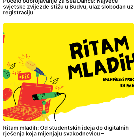
Počelo odbrojavanje za Sea Dance: Najveće
svjetske zvijezde stižu u Budvu, ulaz slobodan uz
registraciju
Ritam mladih: Od studentskih ideja do digitalnih
rješenja koja mijenjaju svakodnevicu –