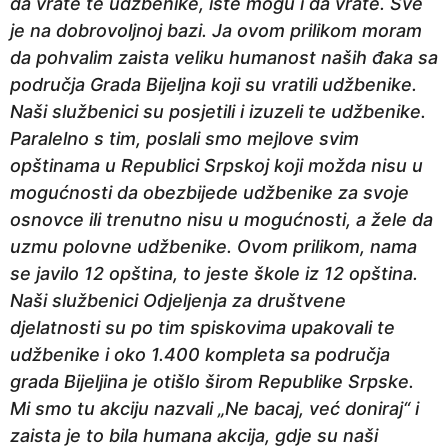
da vrate te udžbenike, iste mogu i da vrate. Sve
je na dobrovoljnoj bazi. Ja ovom prilikom moram
da pohvalim zaista veliku humanost naših đaka sa
područja Grada Bijeljna koji su vratili udžbenike.
Naši službenici su posjetili i izuzeli te udžbenike.
Paralelno s tim, poslali smo mejlove svim
opštinama u Republici Srpskoj koji možda nisu u
mogućnosti da obezbijede udžbenike za svoje
osnovce ili trenutno nisu u mogućnosti, a žele da
uzmu polovne udžbenike. Ovom prilikom, nama
se javilo 12 opština, to jeste škole iz 12 opština.
Naši službenici Odjeljenja za društvene
djelatnosti su po tim spiskovima upakovali te
udžbenike i oko 1.400 kompleta sa područja
grada Bijeljina je otišlo širom Republike Srpske.
Mi smo tu akciju nazvali „Ne bacaj, već doniraj“ i
zaista je to bila humana akcija, gdje su naši