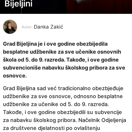
o
Bijeljini
d
i
n
Danka Zakić
Autor
e
p
Grad Bijeljina je i ove godine obezbijedila
r
besplatne udžbenike za sve učenike osnovnih
i
škola od 5. do 9. razreda. Takođe, i ove godine
j
subvencioniše nabavku školskog pribora za sve
e
osnovce.
2
Grad Bijeljina sad već tradicionalno obezbjeđuje
g
udžbenike za sve osnovce, odnosno besplatne
o
udžbenike za učenike od 5. do 9. razreda.
d
Takođe, i ove godine obezbijedili su subvencije
i
za nabavku školskog pribora. Načelnik Odjeljenja
n
za društvene djelatnosti po ovlaštenju
e