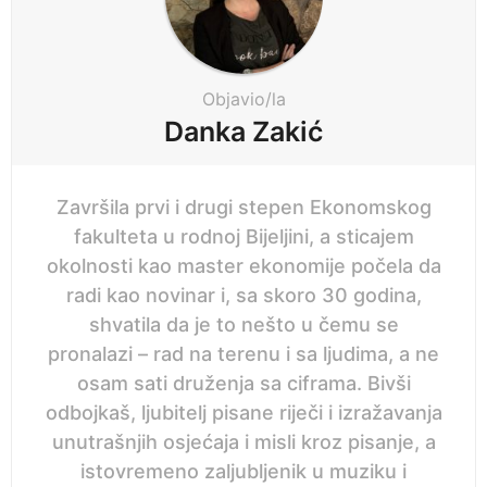
n
a
t
i
Objavio/la
o
Danka Zakić
n
Završila prvi i drugi stepen Ekonomskog
fakulteta u rodnoj Bijeljini, a sticajem
okolnosti kao master ekonomije počela da
radi kao novinar i, sa skoro 30 godina,
shvatila da je to nešto u čemu se
pronalazi – rad na terenu i sa ljudima, a ne
osam sati druženja sa ciframa. Bivši
odbojkaš, ljubitelj pisane riječi i izražavanja
unutrašnjih osjećaja i misli kroz pisanje, a
istovremeno zaljubljenik u muziku i