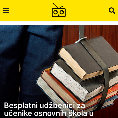
Besplatni udžbenici za
2
učenike osnovnih škola u
g