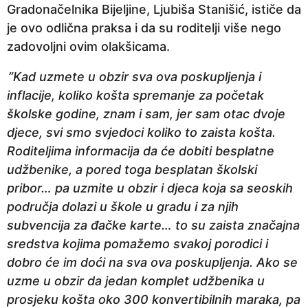
Gradonačelnika Bijeljine, Ljubiša Stanišić, ističe da
p
je ovo odlična praksa i da su roditelji više nego
r
zadovoljni ovim olakšicama.
i
j
”Kad uzmete u obzir sva ova poskupljenja i
e
inflacije, koliko košta spremanje za početak
školske godine, znam i sam, jer sam otac dvoje
djece, svi smo svjedoci koliko to zaista košta.
Roditeljima informacija da će dobiti besplatne
udžbenike, a pored toga besplatan školski
pribor… pa uzmite u obzir i djeca koja sa seoskih
područja dolazi u škole u gradu i za njih
subvencija za đačke karte… to su zaista značajna
sredstva kojima pomažemo svakoj porodici i
dobro će im doći na sva ova poskupljenja. Ako se
uzme u obzir da jedan komplet udžbenika u
prosjeku košta oko 300 konvertibilnih maraka, pa