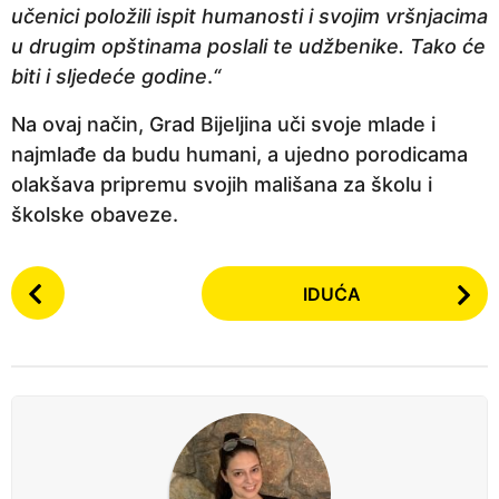
učenici položili ispit humanosti i svojim vršnjacima
u drugim opštinama poslali te udžbenike. Tako će
biti i sljedeće godine
.
“
Na ovaj način, Grad Bijeljina uči svoje mlade i
najmlađe da budu humani, a ujedno porodicama
olakšava pripremu svojih mališana za školu i
školske obaveze.
P
IDUĆA
o
s
t
P
a
g
i