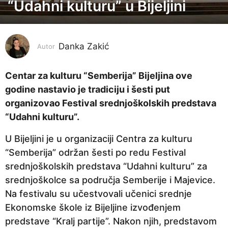
o
“Udahni kulturu” u Bijeljini
d
i
n
Danka Zakić
Autor
e
p
Centar za kulturu “Semberija” Bijeljina ove
r
godine nastavio je tradiciju i šesti put
i
organizovao Festival srednjoškolskih predstava
j
“Udahni kulturu”.
e
U Bijeljini je u organizaciji Centra za kulturu
3
“Semberija” održan šesti po redu Festival
g
srednjoškolskih predstava “Udahni kulturu” za
o
srednjoškolce sa područja Semberije i Majevice.
d
Na festivalu su učestvovali učenici srednje
i
Ekonomske škole iz Bijeljine izvođenjem
n
predstave “Kralj partije”. Nakon njih, predstavom
e