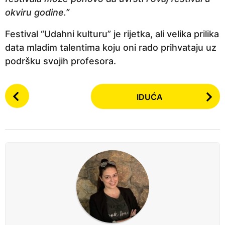
okviru godine.”
Festival “Udahni kulturu” je rijetka, ali velika prilika
data mladim talentima koju oni rado prihvataju uz
podršku svojih profesora.
P
IDUĆA
o
s
t
P
a
g
i
n
a
t