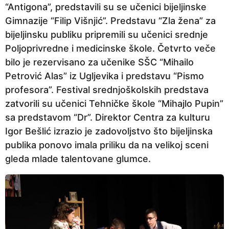
“Antigona”, predstavili su se učenici bijeljinske
p
Gimnazije “Filip Višnjić”. Predstavu “Zla žena” za
r
bijeljinsku publiku pripremili su učenici srednje
i
Poljoprivredne i medicinske škole. Četvrto veče
j
bilo je rezervisano za učenike SŠC “Mihailo
e
Petrović Alas” iz Ugljevika i predstavu “Pismo
profesora”. Festival srednjoškolskih predstava
zatvorili su učenici Tehničke škole “Mihajlo Pupin”
sa predstavom “Dr”. Direktor Centra za kulturu
Igor Bešlić izrazio je zadovoljstvo što bijeljinska
publika ponovo imala priliku da na velikoj sceni
gleda mlade talentovane glumce.