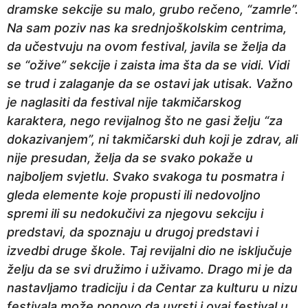
dramske sekcije su malo, grubo rečeno, “zamrle”.
Na sam poziv nas ka srednjoškolskim centrima,
da učestvuju na ovom festival, javila se želja da
se “ožive” sekcije i zaista ima šta da se vidi. Vidi
se trud i zalaganje da se ostavi jak utisak. Važno
je naglasiti da festival nije takmičarskog
karaktera, nego revijalnog što ne gasi želju “za
dokazivanjem”, ni takmičarski duh koji je zdrav, ali
nije presudan, želja da se svako pokaže u
najboljem svjetlu. Svako svakoga tu posmatra i
gleda elemente koje propusti ili nedovoljno
spremi ili su nedokučivi za njegovu sekciju i
predstavi, da spoznaju u drugoj predstavi i
izvedbi druge škole. Taj revijalni dio ne isključuje
želju da se svi družimo i uživamo. Drago mi je da
nastavljamo tradiciju i da Centar za kulturu u nizu
festivala može ponovo da uvrsti i ovaj festival u