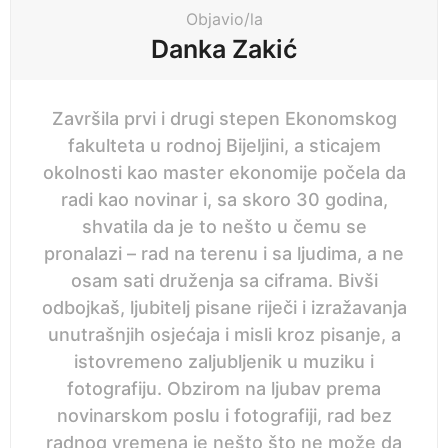
i
Objavio/la
o
Danka Zakić
n
Završila prvi i drugi stepen Ekonomskog
fakulteta u rodnoj Bijeljini, a sticajem
okolnosti kao master ekonomije počela da
radi kao novinar i, sa skoro 30 godina,
shvatila da je to nešto u čemu se
pronalazi – rad na terenu i sa ljudima, a ne
osam sati druženja sa ciframa. Bivši
odbojkaš, ljubitelj pisane riječi i izražavanja
unutrašnjih osjećaja i misli kroz pisanje, a
istovremeno zaljubljenik u muziku i
fotografiju. Obzirom na ljubav prema
novinarskom poslu i fotografiji, rad bez
radnog vremena je nešto što ne može da