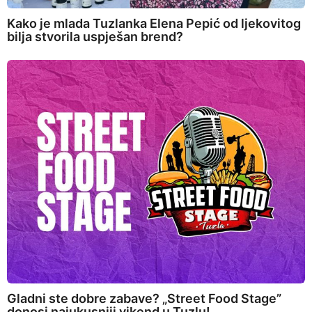
Kako je mlada Tuzlanka Elena Pepić od ljekovitog
bilja stvorila uspješan brend?
Gladni ste dobre zabave? „Street Food Stage”
donosi najukusniji vikend u Tuzlu!